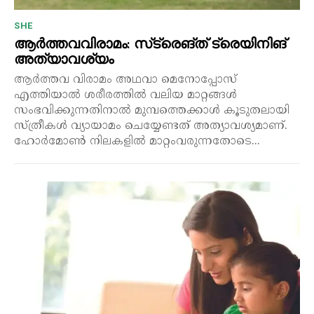
SHE
ആർത്തവവിരാമം: സ്‌ട്രെങ്ത് ട്രെയിനിങ്
അത്യാവശ്യം
ആർത്തവ വിരാമം അഥവാ മെനോപ്പോസ്
എത്തിയാൽ ശരീരത്തിൽ വലിയ മാറ്റങ്ങൾ
സംഭവിക്കുന്നതിനാൽ മുമ്പത്തെക്കാൾ കൂടുതലായി
സ്ത്രീകൾ വ്യായാമം ചെയ്യേണ്ടത് അത്യാവശ്യമാണ്.
ഹോർമോൺ നിലകളിൽ മാറ്റംവരുന്നതോടെ...