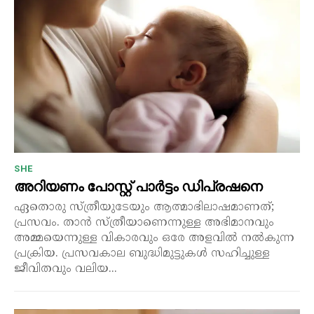
SHE
അറിയണം പോസ്റ്റ് പാർട്ടം ഡിപ്രഷനെ
ഏതൊരു സ്ത്രീയുടേയും ആത്മാഭിലാഷമാണത്;
പ്രസവം. താൻ സ്ത്രീയാണെന്നുള്ള അഭിമാനവും
അമ്മയെന്നുള്ള വികാരവും ഒരേ അളവിൽ നൽകുന്ന
പ്രക്രിയ. പ്രസവകാല ബുദ്ധിമുട്ടുകൾ സഹിച്ചുള്ള
ജീവിതവും വലിയ...