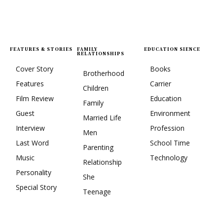
FEATURES & STORIES
FAMILY
EDUCATION SIENCE
RELATIONSHIPS
Cover Story
Books
Brotherhood
Features
Carrier
Children
Film Review
Education
Family
Guest
Environment
Married Life
Interview
Profession
Men
Last Word
School Time
Parenting
Music
Technology
Relationship
Personality
She
Special Story
Teenage