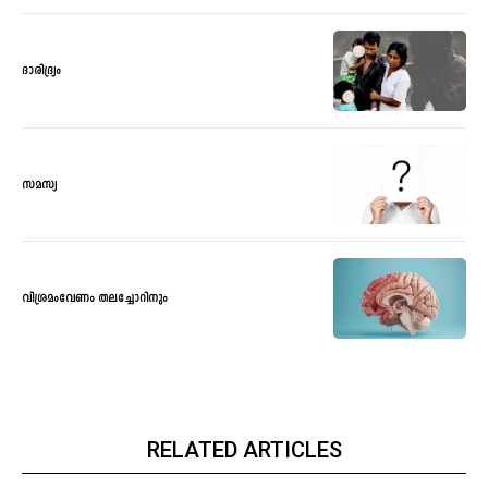
ദാരിദ്ര്യം
സമസ്യ
വിശ്രമംവേണം തലച്ചോറിനും
RELATED ARTICLES