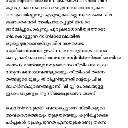
സ്ത്രീത്വത്തെ അപഹസിക്കുകയോ അവരെ വില
കുറച്ചു കാണുകയോ ചെയ്യുന്ന ഡയലോഗുകൾ
പറയുകയില്ലെന്നും എഴുതുകയില്ലെന്നുമൊക്കെ ചില
കലാകാരന്മാർ അഭിപ്രായപ്പെട്ടത് ഇവിടെ
ഓർമ്മിച്ചുപോകുന്നു. പുരുഷമേധാവിത്വത്തോടെ
നിലകൊള്ളുന്ന സിനിമാമേഖലയിൽ
ഒറ്റപ്പെട്ടതാണെങ്കിലും ചില ശക്തമായ
സ്ത്രീശബ്ദങ്ങൾ ഉയർന്നുപൊങ്ങുന്നതും വെറും
കെട്ടുകാഴ്ചകളായി തങ്ങളെ മാറ്റിനിർത്തിയതിനെതിരെ
കലാപം ഉയർത്തുന്നതുമൊക്കെ സ്ത്രീകളോടുള്ള
മാറുന്ന മനോഭാവങ്ങളുടെയും സ്ത്രീകൾ തന്നെ
തങ്ങളുടെ മൂല്യം തിരിച്ചറിയുന്നതിന്റെയും ചില
ബഹിർസ്ഫുരണങ്ങളാണ്. ‘മീ റ്റൂ’ പോലെയുള്ള
ഇടപെടലുകളും ആദരിക്കപ്പെടേണ്ടവയാണ്.
ഫെമിനിസവുമായി ബന്ധപ്പെട്ടാണ് സ്ത്രീകളുടെ
അവകാശത്തെയും തുല്യതയെയും കുറിച്ചൊക്കെ
ചർച്ചകൾ രൂപപ്പെടുന്നത് എന്നതുകൊണ്ടു തന്നെ