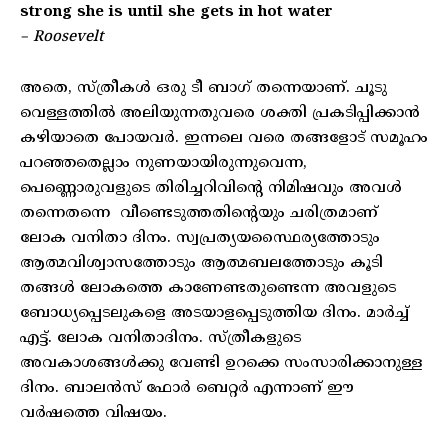
strong she is until she gets in hot water
– Roosevelt
അതെ, സ്ത്രീകൾ ഒരു ടീ ബാഗ് തന്നെയാണ്. ചൂടു
വെള്ളത്തിൽ അലിയുന്നതുവരെ ശക്തി പ്രകടിപ്പിക്കാൻ
കഴിയാതെ പോയവർ. ഇന്നലെ വരെ തങ്ങളോട് സമൂഹം
പറഞ്ഞതെല്ലാം നുണയായിരുന്നുവെന്ന,
പെണ്ണൊരുവളുടെ തിരിച്ചറിവിന്റെ നിമിഷവും അവൾ
തന്നെതന്നെ വീണ്ടെടുത്തതിന്റെയും ചരിത്രമാണ്
ലോക വനിതാ ദിനം. സ്വപ്രത്യയസ്ഥൈര്യത്തോടും
ആത്മവിശ്വാസത്തോടും ആത്മബലത്തോടും കൂടി
തങ്ങൾ ലോകത്തെ കാണേണ്ടതുണ്ടെന്ന അവളുടെ
ബോധ്യപ്പെടലുകളെ അടയാളപ്പെടുത്തിയ ദിനം. മാർച്ച്
എട്ട്. ലോക വനിതാദിനം. സ്ത്രീകളുടെ
അവകാശങ്ങൾക്കു വേണ്ടി ഉറക്കെ സംസാരിക്കാനുള്ള
ദിനം. ബാലൻസ് ഫോർ ബെറ്റർ എന്നാണ് ഈ
വർഷത്തെ വിഷയം.