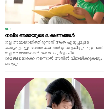
SHE
നല്ല അമ്മയുടെ ലക്ഷണങ്ങൾ
നല്ല അമ്മയായിത്തീരുന്നത് അത്ര എളുപ്പമുള്ള
കാര്യമല്ല. ഇന്നത്തെ കാലത്ത് പ്രത്യേകിച്ചും. എന്നാൽ
നല്ല അമ്മയാകാൻ ബോധപൂർവ്വം ചില
ശ്രമങ്ങളൊക്കെ നടന്നാൽ അതിൽ വിജയിക്കുകയും
ചെയ്യും....