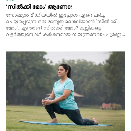
‘സിൽക്കി മോം’ ആണോ?
സോഷ്യൽ മീഡിയയിൽ ഇപ്പോൾ ഏറെ ചർച്ച
ചെയ്യപ്പെടുന്ന ഒരു മാതൃത്വശൈലിയാണ് 'സിൽക്കി
മോം'. എന്താണ് സിൽക്കി മോം? കുട്ടികളെ
വളർത്തുമ്പോൾ കർശനമായ നിയന്ത്രണവും പൂർണ്ണ...