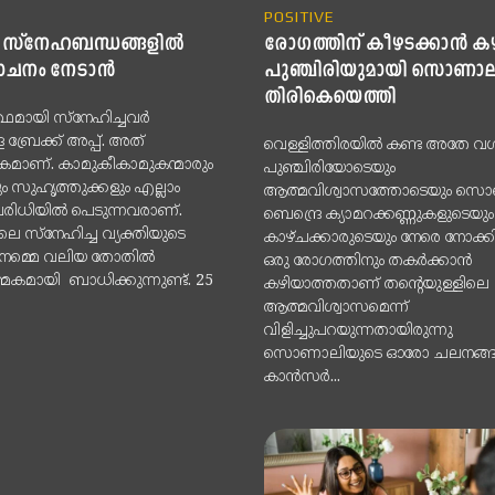
POSITIVE
 സ്നേഹബന്ധങ്ങളിൽ
രോഗത്തിന് കീഴടക്കാന്‍ ക
 മോചനം നേടാൻ
പുഞ്ചിരിയുമായി സൊണാല
തിരികെയെത്തി
ഥമായി സ്നേഹിച്ചവർ
ള ബ്രേക്ക് അപ്പ്. അത്
വെള്ളിത്തിരയില്‍ കണ്ട അതേ വ
മാണ്. കാമുകീകാമുകന്മാരും
പുഞ്ചിരിയോടെയും
ം സുഹൃത്തുക്കളും എല്ലാം
ആത്മവിശ്വാസത്തോടെയും സ
പരിധിയിൽ പെടുന്നവരാണ്.
ബെന്ദ്രെ ക്യാമറക്കണ്ണുകളുടെയും
സ്നേഹിച്ച വ്യക്തിയുടെ
കാഴ്ചക്കാരുടെയും നേരെ നോക്കി 
നമ്മെ വലിയ തോതിൽ
ഒരു രോഗത്തിനും തകര്‍ക്കാന്‍
കമായി ബാധിക്കുന്നുണ്ട്. 25
കഴിയാത്തതാണ് തന്റെയുള്ളിലെ
ആത്മവിശ്വാസമെന്ന്
വിളിച്ചുപറയുന്നതായിരുന്നു
സൊണാലിയുടെ ഓരോ ചലനങ്ങള
കാന്‍സര്‍...