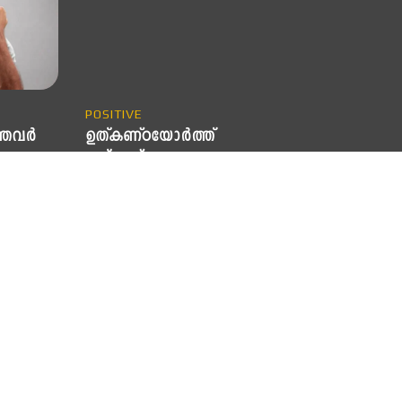
POSITIVE
ത്തവർ
ഉത്കണ്ഠയോർത്ത്
ഉത്കണ്ഠപ്പെടണ്ട…
കാര്യമാണ്
റും
സാമൂഹ്യ ചുറ്റുപാടുകളിൽ ഉത്കണ്ഠ മൂലം
തോറും
നേരേ ചൊവ്വേ പെരുമാറാനോ
്ത
സംസാരിക്കാനോ കഴിയാത്ത ഒരുപാടു
ിച്ച്
പേരുണ്ട്. ഒരു പക്ഷേ ഇത്
വായിക്കുന്നവരിലും അത്തരമൊരു
ബുദ്ധിമുട്ട് കണ്ടേക്കാം. ഒരു സദസിനെ
നോക്കി സംസാരിക്കാൻ, ക്ലാസ്
എടുക്കാൻ,...