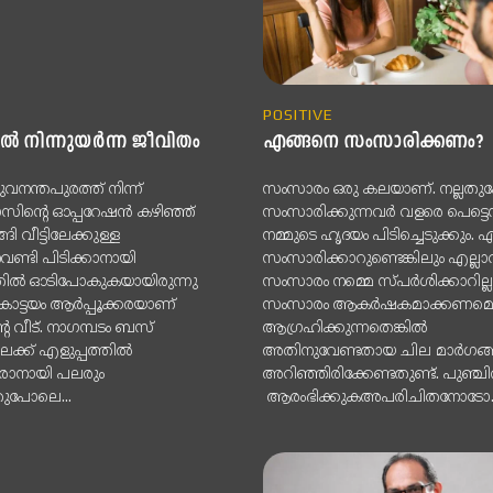
POSITIVE
്‍ നിന്നുയര്‍ന്ന ജീവിതം
എങ്ങനെ സംസാരിക്കണം?
ുവനന്തപുരത്ത് നിന്ന്
സംസാരം ഒരു കലയാണ്. നല്ലത
സിന്റെ ഓപ്പറേഷന്‍ കഴിഞ്ഞ്
സംസാരിക്കുന്നവർ വളരെ പെട്ടെന്
്ങി വീട്ടിലേക്കുള്ള
നമ്മുടെ ഹൃദയം പിടിച്ചെടുക്കും. 
്ടി പിടിക്കാനായി
സംസാരിക്കാറുണ്ടെങ്കിലും എല്ല
്തില്‍ ഓടിപോകുകയായിരുന്നു
സംസാരം നമ്മെ സ്പർശിക്കാറില്ല
ോട്ടയം ആര്‍പ്പൂക്കരയാണ്
സംസാരം ആകർഷകമാക്കണമെന
െ വീട്. നാഗമ്പടം ബസ്
ആഗ്രഹിക്കുന്നതെങ്കിൽ
ിലേക്ക് എളുപ്പത്തില്‍
അതിനുവേണ്ടതായ ചില മാർഗങ
േരാനായി പലരും
അറിഞ്ഞിരിക്കേണ്ടതുണ്ട്. പുഞ്ചിരിയോടെ
നതുപോലെ...
ആരംഭിക്കുകഅപരിചിതനോടോ..