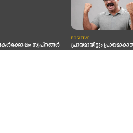
POSITIVE
ഷകൾക്കൊപ്പം; സ്വപ്നങ്ങൾ
പ്രായമായിട്ടും പ്രായമാകാ
ഭൂരിപക്ഷംപേരും ഭയക്കുന്ന ഒരു 
പ്രായം. ഓരോ വർഷം കഴിയുംതോ
കൾ ഇല്ലാത്ത ജീവിതം എത്രയോ
മാത്രമല്ല ഓരോ ദിവസം കഴിയും
രിക്കും. ജീവിതത്തെ
പ്രായമേറുകയാണല്ലോ എന്ന ചിന
ടുകൊണ്ടുപോകുന്നത്
മഥിക്കുന്നവർ ഏറെയാണ്. പ്രത്യേക
കളാണ്. അതില്ലെങ്കിൽ
മധ്യവയസ് പിന്നിടുമ്പോൾ.
ിന്റെ പ്രസക്തി നഷ്ടമാകും.
അംഗീകരിച്ചാലും ഇല്ലെങ്കിലും
് ചോർന്നുപോകും.
പ്രായമേറുന്നുഎന്നത് ഒരു...
്ടുപോയ പ്രതീക്ഷകളെ
പിടിക്കാനുള്ളതാണ് ഓരോ
ളും ഓരോ മണിക്കൂറുകളും
ങ്ങളും. പലതരത്തിലുള്ള...