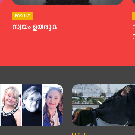
POSITIVE
സ്വയം ഉയരുക
HEALTH