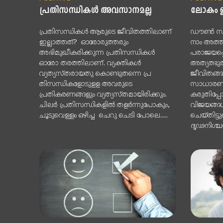
പ്രതിസന്ധികൾ അവസാനമല്ല
ലോകം ഇ
പ്രതിസന്ധികൾ ആരുടെ ജീവിതത്തിലാണ്
ഡൗൺ സിൻ
ഇല്ലാത്തത്? ഓരോരുത്തരും
നാം അത്ത
അഭിമുഖീകരിക്കുന്ന പ്രതിസന്ധികൾ
പരാജയപ്പെ
ഓരോ തരത്തിലാണ്. വ്യക്തികൾ
അത്യത്ഭു
വ്യത്യസ്തരായതു കൊണ്ടുതന്നെ പ്ര
ജീവിതങ്ങ
തിസന്ധികളോടുളള അവരുടെ
സാധാരണക്
പ്രതികരണങ്ങളും വ്യത്യസ്തമായിരിക്കും.
കരുതിപ്പ
ചിലർ പ്രതിസന്ധികളിൽ തളർന്നുപോകും,
വിജയങ്ങൾ
ചൂടുവെള്ളം ഒഴിച്ച ചെറു ചെടി പോലെ.....
ചെയ്തിട്ട
ദൃഢനിശ്