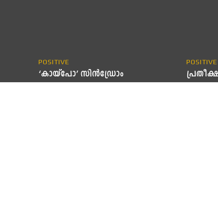
POSITIVE
POSITIVE
‘കായ്‌പോ’ സിൻഡ്രോം
പ്രതീക്
ക്കും
ശാന്ത മഹാസമുദ്രത്തിനടുത്ത ഒരു
ദ്വീപസമൂഹത്തിലെ ഒരു ആദിവാസി ഗോത്ര
പ്രതീക്ഷ
സമൂഹത്തിലെ മൂപ്പനോട് അവരുടെ
വിരസമായി
ഏറ്റവും വലിയ സുകൃതം ഏതാണ് എന്നു
മുന്നോട്
മിഷണറിമാർ ചോദിച്ചു. തങ്ങളുടെ ഏറ്റവും
പ്രതീക്ഷ
വലിയ സുകൃതം ഏറ്റവും വലിയ
ജീവിതത്ത
തിന്മയുമായി...
പ്രസരിപ്പ
നഷ്ടപ്പെട
തിരിച്ചു
നിമിഷങ്ങ
ഓരോ ദിവസ