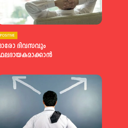
POSITIVE
ഓരോ ദിവസവും
ഫലദായകമാക്കാൻ