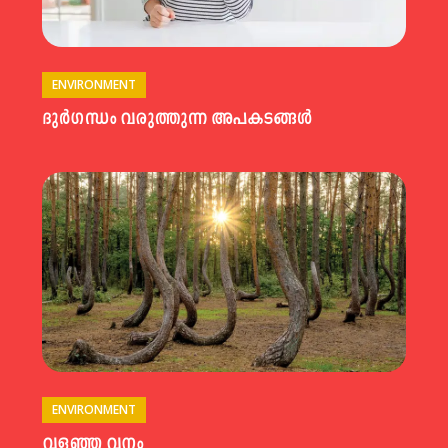
ENVIRONMENT
ദുർഗന്ധം വരുത്തുന്ന അപകടങ്ങൾ
ENVIRONMENT
വളഞ്ഞ വനം