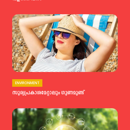
ENVIRONMENT
സൂര്യപ്രകാശമേറ്റാലും ഗുണമുണ്ട്