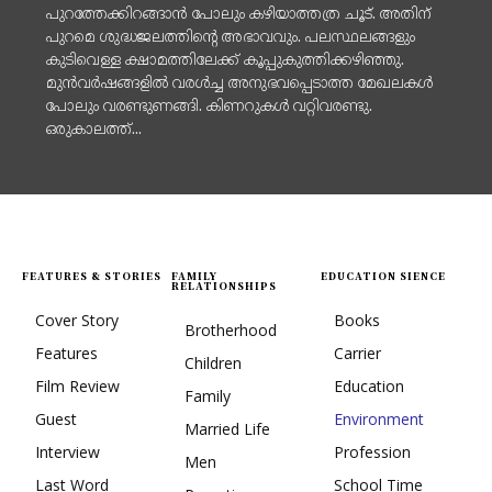
പുറത്തേക്കിറങ്ങാൻ പോലും കഴിയാത്തത്ര ചൂട്. അതിന്
പുറമെ ശുദ്ധജലത്തിന്റെ അഭാവവും. പലസ്ഥലങ്ങളും
കുടിവെള്ള ക്ഷാമത്തിലേക്ക് കൂപ്പുകുത്തിക്കഴിഞ്ഞു.
മുൻവർഷങ്ങളിൽ വരൾച്ച അനുഭവപ്പെടാത്ത മേഖലകൾ
പോലും വരണ്ടുണങ്ങി. കിണറുകൾ വറ്റിവരണ്ടു.
ഒരുകാലത്ത്...
FEATURES & STORIES
FAMILY
EDUCATION SIENCE
RELATIONSHIPS
Cover Story
Books
Brotherhood
Features
Carrier
Children
Film Review
Education
Family
Guest
Environment
Married Life
Interview
Profession
Men
Last Word
School Time