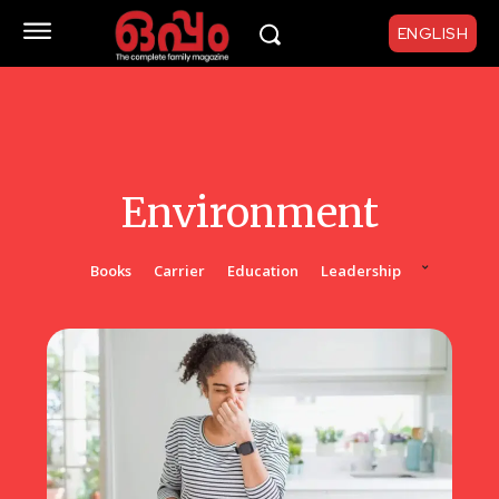
ENGLISH
Environment
Books
Carrier
Education
Leadership