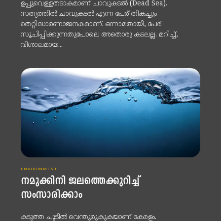
ഉപ്പുവെള്ളതടാകമാണ് ചാവുകടല്‍ (Dead Sea).
സത്യത്തില്‍ ചാവുകടല്‍ എന്ന പേര് തികച്ചും
തെറ്റിദ്ധാരണാജനകമാണ്. ഒന്നാമതായി, പേര്
സൂചിപ്പിക്കുന്നതുപോലെ അതൊരു കടലല്ല. മറിച്ച്,
വിശാലമായ...
ENVIRONMENT
നമുക്കിനി ജലത്തെക്കുറിച്ച്
സംസാരിക്കാം
കടുത്ത ചൂടിൽ വെന്തുരുകുകയാണ് കേരളം.