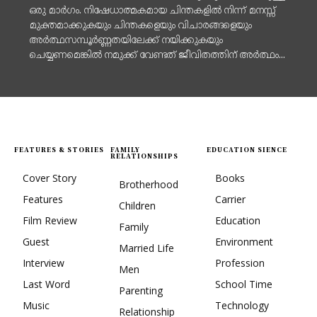
ഒരു മാർഗം. നിഷേധാത്മകമായ ചിന്തകളിൽ നിന്ന് മനസ്സ്
മുക്തമാക്കുകയും ചിന്തകളെയും വിചാരങ്ങളെയും
അർത്ഥസമ്പൂർണ്ണതയിലേക്ക് നയിക്കുകയും
ചെയ്യണമെങ്കിൽ നമുക്ക് വേണ്ടത് ജീവിതത്തിന് അർത്ഥം...
FEATURES & STORIES
FAMILY
EDUCATION SIENCE
RELATIONSHIPS
Cover Story
Books
Brotherhood
Features
Carrier
Children
Film Review
Education
Family
Guest
Environment
Married Life
Interview
Profession
Men
Last Word
School Time
Parenting
Music
Technology
Relationship