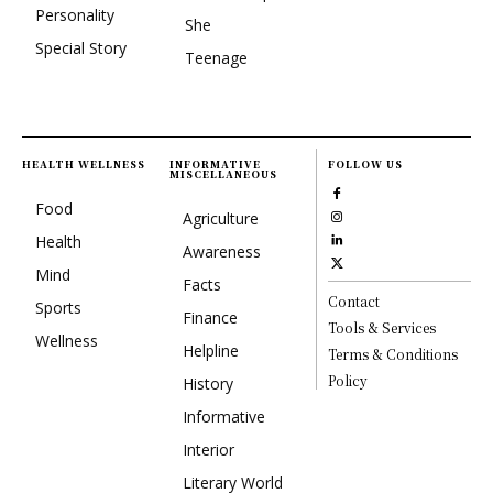
Personality
She
Special Story
Teenage
HEALTH WELLNESS
INFORMATIVE
FOLLOW US
MISCELLANEOUS
Food
Agriculture
Health
Awareness
Mind
Facts
Contact
Sports
Finance
Tools & Services
Wellness
Helpline
Terms & Conditions
Policy
History
Informative
Interior
Literary World