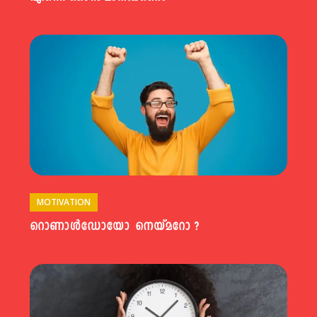
MOTIVATION
റൊണാൾഡോയോ നെയ്മറോ ?