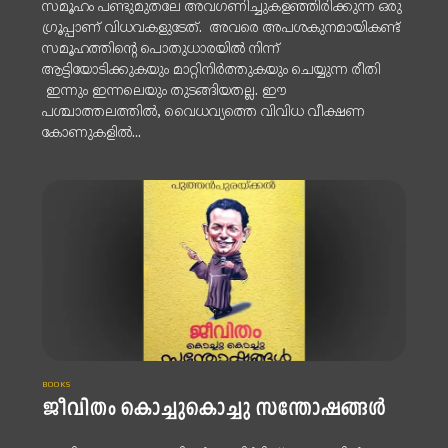
സമൂഹം പണ്ടുമുതലേ അവഗണിച്ചുകളഞ്ഞിരിക്കുന്ന ഒരു
ഗ്രൂപ്പാണ് വിധവകളുടേത്. അവരെ അപശകുനമായികണ്ട്
സമൂഹത്തിന്റെ പൊതുധാരയിൽ നിന്ന്
ആട്ടിയോടിക്കുകയും മാറ്റിനിർത്തുകയും ചെയ്യുന്ന രീതി
ഇന്നും ഇന്നലെയും തുടങ്ങിയതല്ല. ഈ
പശ്ചാത്തലത്തിൽ, വൈധവ്യത്തെ വിവിധ വീക്ഷണ
കോണുകളിൽ...
BOOKS
ജീവിതം കൊച്ചുകൊച്ചു സന്തോഷങ്ങൾ