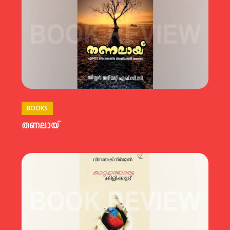
BOOKS
തണലായ്