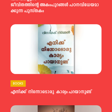
ജീവിതത്തിന്റെ അകംപുറങ്ങൾ പഠനവിധേയമാ
ക്കുന്ന പുസ്തകം
BOOKS
എനിക്ക് നിന്നോടൊരു കാര്യം പറയാനുണ്ട്