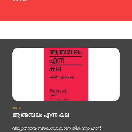
BOOKS
ആത്മബലം എന്ന കല
വിഖ്യാതനായ ബൗദ്ധഗുരുവാണ് തിക് നാറ്റ് ഹാൻ.