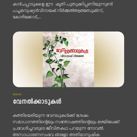
കാഴ്ചപ്പാടുകളെ ഈ കൃതി പുതുക്കിപ്പണിയുന്നുണ്ട്
പച്ചമനുഷ്യൻവിനായക് നിർമ്മൽആത്മബുക്സ്,
കോഴിക്കോട്,...
BOOKS
വേനൽക്കാടുകൾ
കത്തിയെരിയുന്ന വേനലുകൾക്ക് ശേഷം
സമാധാനത്തിന്റെയും സന്തോഷത്തിന്റെയും മഴയിലേക്ക്
പ്രവേശിച്ചവരുടെ ജീവിതകഥ പറയുന്ന നോവൽ.
അസാധാരണസംഭവ ങ്ങളോ അതിമാനുഷിക