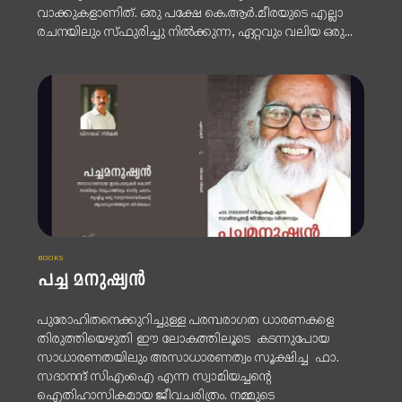
വാക്കുകളാണിത്. ഒരു പക്ഷേ കെ.ആർ.മീരയുടെ എല്ലാ
രചനയിലും സ്ഫുരിച്ചു നിൽക്കുന്ന, ഏറ്റവും വലിയ ഒരു...
BOOKS
പച്ച മനുഷ്യൻ
പുരോഹിതനെക്കുറിച്ചുള്ള പരമ്പരാഗത ധാരണകളെ
തിരുത്തിയെഴുതി ഈ ലോകത്തിലൂടെ കടന്നുപോയ
സാധാരണതയിലും അസാധാരണത്വം സൂക്ഷിച്ച ഫാ.
സദാനന്ദ് സിഎംഐ എന്ന സ്വാമിയച്ചന്റെ
ഐതിഹാസികമായ ജീവചരിത്രം. നമ്മുടെ