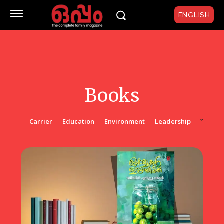
ENGLISH
Books
Carrier
Education
Environment
Leadership