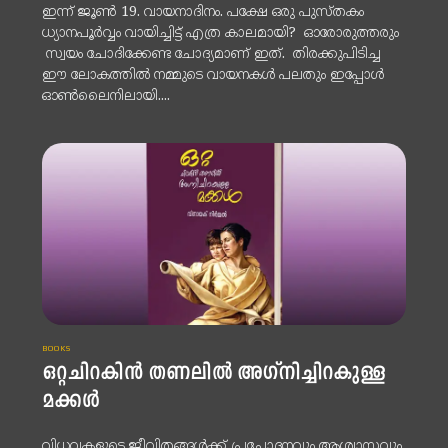
ഇന്ന് ജൂണ്‍ 19. വായനാദിനം. പക്ഷേ ഒരു പുസ്തകം
ധ്യാനപൂര്‍വ്വം വായിച്ചിട്ട് എത്ര കാലമായി? ഓരോരുത്തരും
സ്വയം ചോദിക്കേണ്ട ചോദ്യമാണ് ഇത്. തിരക്കുപിടിച്ച
ഈ ലോകത്തില്‍ നമ്മുടെ വായനകള്‍ പലതും ഇപ്പോള്‍
ഓണ്‍ലൈനിലായി....
BOOKS
ഒറ്റചിറകിൻ തണലിൽ അഗ്‌നിച്ചിറകുള്ള
മക്കൾ
വിധവകളുടെ ജീവിതങ്ങൾക്ക് പ്രചോദനവും ആശ്വാസവും