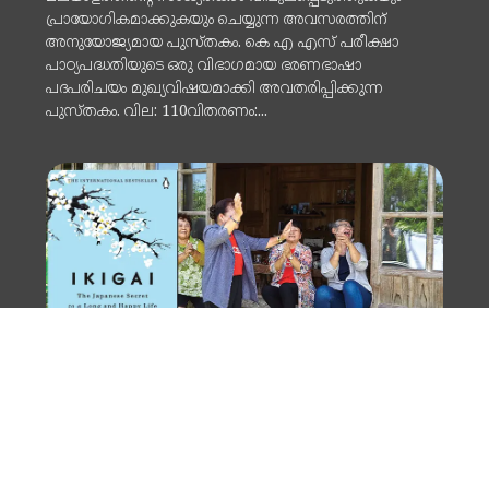
പ്രായോഗികമാക്കുകയും ചെയ്യുന്ന അവസരത്തിന്
അനുയോജ്യമായ പുസ്തകം. കെ എ എസ് പരീക്ഷാ
പാഠ്യപദ്ധതിയുടെ ഒരു വിഭാഗമായ ഭരണഭാഷാ
പദപരിചയം മുഖ്യവിഷയമാക്കി അവതരിപ്പിക്കുന്ന
പുസ്തകം. വില: 110വിതരണം:...
BOOKS
ഇക്കിഗായി
The Japanese Secret to a Long and Happy life
വല്ലാത്ത സങ്കടം തോന്നുന്നു... ജീവിതത്തോട് തന്നെ