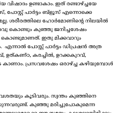
യ വിഷാദം ഉണ്ടാകാം. ഇത് രണ്ടാഴ്ച്ചയേ
, പോസ്റ്റ് പാർട്ടം ബ്ളൂസ് എന്നൊക്കെ
നുമല്ല. ശരീരത്തിലെ ഹോർമോണിന്റെ നിലയിൽ
കുറവു കൊണ്ടും കുഞ്ഞു ജനിച്ചശേഷം
 കൊണ്ടുമാണത്. ഇതു മിക്കവാറും
 എന്നാൽ പോസ്റ്റ് പാർട്ടം ഡിപ്രഷൻ അത്ര
വ്, ഉത്കണ്ഠ, കരച്ചിൽ, ഉറക്കകുറവ്,
ടെ കാണാം. പ്രസവശേഷം ഒരാഴ്ച്ച കഴിയുമ്പോൾ
തയും കൂടിവരും. സ്വന്തം കുഞ്ഞിനെ
്നവരുണ്ട്. കുഞ്ഞു മരിച്ചുപോകുമെന്ന