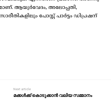
യമാണ്. ആയുർവേദം, അലോപ്പതി,
രീതികളിലും പോസ്റ്റ് പാർട്ടം ഡിപ്രഷന്
Next article
മക്കൾക്ക് കൊടുക്കാൻ വലിയ സമ്മാനം