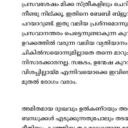
പ്രസവശേഷം മിക്ക സ്ത്രീകളിലും ചെറി
നീണ്ടു നില്ക്കൂ. ഇതിനെ ബേബി ബ്ളൂസ്
പറയാറുണ്ട്. ഇതു വലിയ പ്രശ്നമൊന്
പ്രസവാനന്തരം പെട്ടെന്നുണ്ടാകുന്ന 
ഉറക്കത്തിൽ വരുന്ന വലിയ വ്യതിയാനം
ചികിൽസയൊന്നുമില്ലാതെ തന്നെ മാറും.
നിസാരക്കാരനല്ല. സങ്കടം, ഉന്മേഷ കുറ
വിശപ്പില്ലായ്മ എന്നിവയൊക്കെ ഇവി
മുതൽ രോഗം വരാം.
അമിതമായ ദുഃഖവും ഉൽകണ്ഠയും അവശ
ബന്ധുക്കൾ എടുക്കുന്നതുപോലും തടയുന