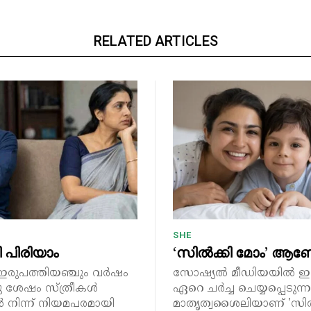
RELATED ARTICLES
SHE
 പിരിയാം
‘സിൽക്കി മോം’ ആ
ഇരുപത്തിയഞ്ചും വർഷം
സോഷ്യൽ മീഡിയയിൽ ഇ
ിനു ശേഷം സ്ത്രീകൾ
ഏറെ ചർച്ച ചെയ്യപ്പെടുന്ന
 നിന്ന് നിയമപരമായി
മാതൃത്വശൈലിയാണ് 'സിൽ