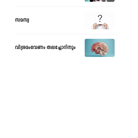
സമസ്യ
വിശ്രമംവേണം തലച്ചോറിനും