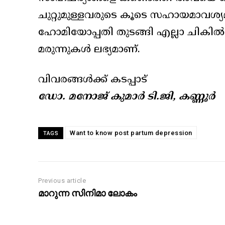
ചുറ്റുമുള്ളവരുടെ കൂടെ സഹായമാവശ്
ഹോമിയോപ്പതി തുടങ്ങി എല്ലാ ചികിൽസാ
മരുന്നുകൾ ലഭ്യമാണ്.
വിവരങ്ങൾക്ക് കടപ്പാട്
ഡോ. മനോജ് കുമാർ ടി.ജി, കണ്ണൂർ
Want to know post partum depression
TAGS
Previous article
മാറുന്ന സിനിമാ ലോകം