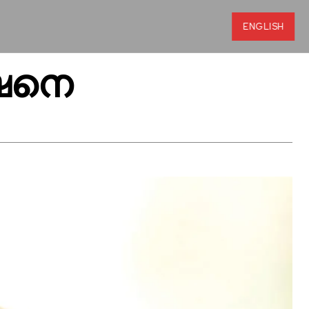
ENGLISH
രഷനെ