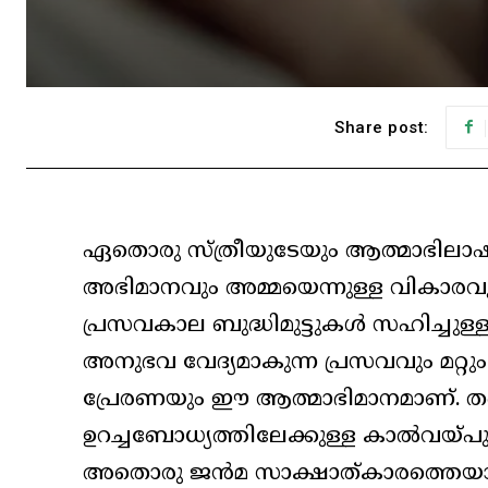
Share post:
ഏതൊരു സ്ത്രീയുടേയും ആത്മാഭിലാഷമ
അഭിമാനവും അമ്മയെന്നുള്ള വികാരവു
പ്രസവകാല ബുദ്ധിമുട്ടുകൾ സഹിച്ചുള
അനുഭവ വേദ്യമാകുന്ന പ്രസവവും മറ്റു
പ്രേരണയും ഈ ആത്മാഭിമാനമാണ്. തങ
ഉറച്ചബോധ്യത്തിലേക്കുള്ള കാൽവയ
അതൊരു ജൻമ സാക്ഷാത്കാരത്തെയാണ് പ