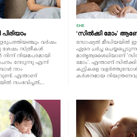
SHE
 പിരിയാം
‘സിൽക്കി മോം’ ആ
ഇരുപത്തിയഞ്ചും വർഷം
സോഷ്യൽ മീഡിയയിൽ ഇ
ിനു ശേഷം സ്ത്രീകൾ
ഏറെ ചർച്ച ചെയ്യപ്പെടുന്ന
 നിന്ന് നിയമപരമായി
മാതൃത്വശൈലിയാണ് 'സിൽ
നം നേടുന്നു എന്ന്
മോം'. എന്താണ് സിൽക്ക
്പോൾ നാം
കുട്ടികളെ വളർത്തുമ്പോ
ുണ്ട്. എന്താണ്
കർശനമായ നിയന്ത്രണവും 
ിൽ സംഭവിച്ചത്,...