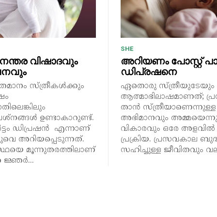
SHE
ന്തര വിഷാദവും
അറിയണം പോസ്റ്റ് പാർ
വനവും
ഡിപ്രഷനെ
തമാനം സ്ത്രീകൾക്കും
ഏതൊരു സ്ത്രീയുടേയും
ഷം
ആത്മാഭിലാഷമാണത്; പ്
ിലെങ്കിലും
താൻ സ്ത്രീയാണെന്നുള്ള
ശ്നങ്ങൾ ഉണ്ടാകാറുണ്ട്.
അഭിമാനവും അമ്മയെന്നു
ാർട്ടം ഡിപ്രഷൻ എന്നാണ്
വികാരവും ഒരേ അളവിൽ
െ അറിയപ്പെടുന്നത്.
പ്രക്രിയ. പ്രസവകാല ബുദ്
െ മൂന്നുതരത്തിലാണ്
സഹിച്ചുള്ള ജീവിതവും വല
ര ജ്ഞർ...