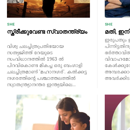
SHE
SHE
സ്ത്രീക്കുവേണ്ട സ്വാതന്ത്ര്യം
മതി, ഇനി
ഇരുപതും 
വിശ്വ ചലച്ചിത്രപ്രതിഭയായ
പിന്നിട്ടത
സത്യജിത്ത് റേയുടെ
ഭർത്താവിൽ
സംവിധാനത്തിൽ 1963 ൽ
വിവാഹമോച
പിറവികൊണ്ട മികച്ച ഒരു ബംഗാളി
കേൾക്കുമ
ചലച്ചിത്രമാണ് 'മഹാനഗർ'. കൽക്കട്ട
അമ്പരക്കാറ
നഗരത്തിന്റെ പശ്ചാത്തലത്തിൽ
അവർക്കിടയ
സ്വാതന്ത്ര്യാനന്തര ഇന്ത്യയിലെ...