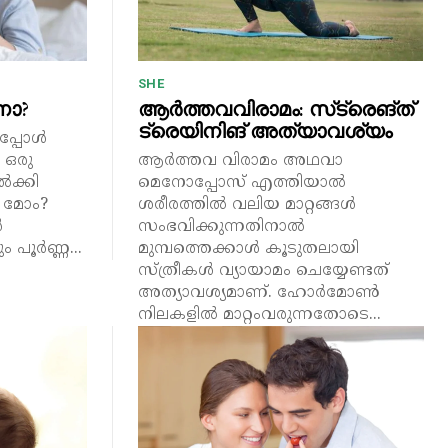
SHE
ണോ?
ആർത്തവവിരാമം: സ്‌ട്രെങ്ത്
ട്രെയിനിങ് അത്യാവശ്യം
പ്പോൾ
 ഒരു
ആർത്തവ വിരാമം അഥവാ
ക്കി
മെനോപ്പോസ് എത്തിയാൽ
ി മോം?
ശരീരത്തിൽ വലിയ മാറ്റങ്ങൾ
ൾ
സംഭവിക്കുന്നതിനാൽ
പൂർണ്ണ...
മുമ്പത്തെക്കാൾ കൂടുതലായി
സ്ത്രീകൾ വ്യായാമം ചെയ്യേണ്ടത്
അത്യാവശ്യമാണ്. ഹോർമോൺ
നിലകളിൽ മാറ്റംവരുന്നതോടെ...