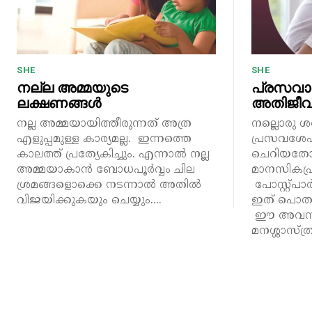
SHE
SHE
നല്ല അമ്മയുടെ
പ്രസവാന
ലക്ഷണങ്ങൾ
അതിജീ
നല്ല അമ്മയായിത്തീരുന്നത് അത്ര
നല്ലൊരു ശ
എളുപ്പമുള്ള കാര്യമല്ല. ഇന്നത്തെ
പ്രസവശേ
കാലത്ത് പ്രത്യേകിച്ചും. എന്നാൽ നല്ല
ചെറിയതോത
അമ്മയാകാൻ ബോധപൂർവ്വം ചില
മാനസികപ്ര
ശ്രമങ്ങളൊക്കെ നടന്നാൽ അതിൽ
പോസ്റ്റ്പ
വിജയിക്കുകയും ചെയ്യും....
ഇത് പൊതുവ
ഈ അവസ്ഥയ
മനശ്ശാസ്ത്