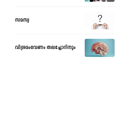
സമസ്യ
വിശ്രമംവേണം തലച്ചോറിനും