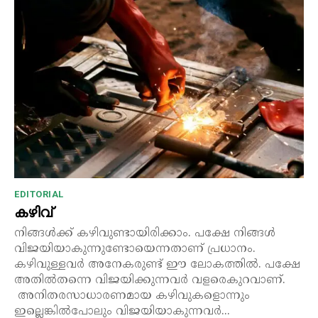
EDITORIAL
കഴിവ്
നിങ്ങൾക്ക് കഴിവുണ്ടായിരിക്കാം. പക്ഷേ നിങ്ങൾ
വിജയിയാകുന്നുണ്ടോയെന്നതാണ് പ്രധാനം.
കഴിവുള്ളവർ അനേകരുണ്ട് ഈ ലോകത്തിൽ. പക്ഷേ
അതിൽതന്നെ വിജയിക്കുന്നവർ വളരെകുറവാണ്.
അനിതരസാധാരണമായ കഴിവുകളൊന്നും
ഇല്ലെങ്കിൽപോലും വിജയിയാകുന്നവർ...