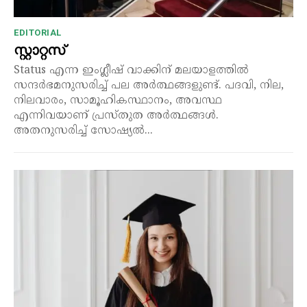
EDITORIAL
സ്റ്റാറ്റസ്
Status എന്ന ഇംഗ്ലീഷ് വാക്കിന് മലയാളത്തിൽ
സന്ദർഭമനുസരിച്ച് പല അർത്ഥങ്ങളുണ്ട്. പദവി, നില,
നിലവാരം, സാമൂഹികസ്ഥാനം, അവസ്ഥ
എന്നിവയാണ് പ്രസ്തുത അർത്ഥങ്ങൾ.
അതനുസരിച്ച് സോഷ്യൽ...