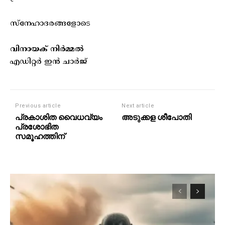
സ്നേഹാദരങ്ങളോടെ
വിനായക് നിർമ്മൽ
എഡിറ്റർ ഇൻ ചാർജ്
Previous article
Next article
പ്രകാശിത വൈധവ്യം
അടുക്കള ശീപോതി
പ്രശോഭിത
സമൂഹത്തിന്