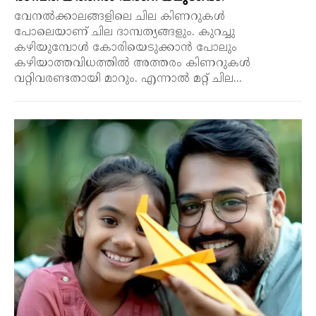
വേനൽക്കാലങ്ങളിലെ ചില കിണറുകൾ
പോലെയാണ് ചില ദാമ്പത്യങ്ങളും. കുറച്ചു
കഴിയുമ്പോൾ കോരിയെടുക്കാൻ പോലും
കഴിയാത്തവിധത്തിൽ അത്തരം കിണറുകൾ
വറ്റിവരണ്ടതായി മാറും. എന്നാൽ മറ്റ് ചില...