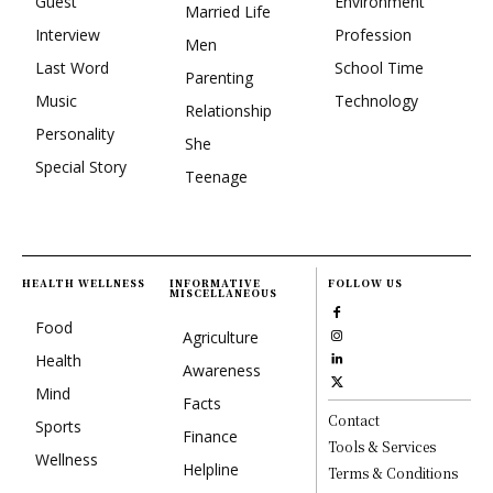
Guest
Environment
Married Life
Interview
Profession
Men
Last Word
School Time
Parenting
Music
Technology
Relationship
Personality
She
Special Story
Teenage
HEALTH WELLNESS
INFORMATIVE
FOLLOW US
MISCELLANEOUS
Food
Agriculture
Health
Awareness
Mind
Facts
Contact
Sports
Finance
Tools & Services
Wellness
Helpline
Terms & Conditions