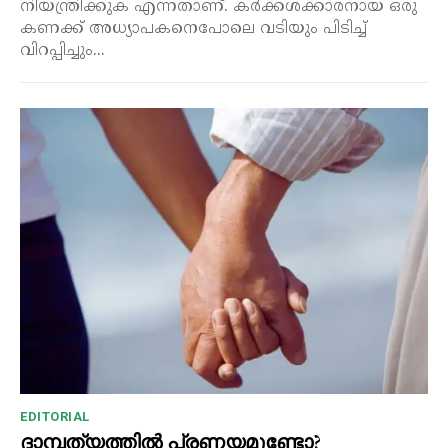
നിയന്ത്രിക്കുക എന്നതാണ്. കർക്കശക്കാരനായ ഒരു
കണക്ക് അധ്യാപകനെപോലെ വടിയും പിടിച്ച്
വിറപ്പിച്ചും...
EDITORIAL
ദാമ്പത്യത്തിൽ പ്രണയമുണ്ടോ?