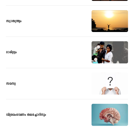
സ്വാതന്ത്ര്യം
ദാരിദ്ര്യം
സമസ്യ
വിശ്രമംവേണം തലച്ചോറിനും