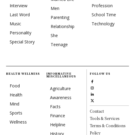
Interview
Profession
Men
Last Word
School Time
Parenting
Music
Technology
Relationship
Personality
She
Special Story
Teenage
HEALTH WELLNESS
INFORMATIVE
FOLLOW US
MISCELLANEOUS
Food
Agriculture
Health
Awareness
Mind
Facts
Contact
Sports
Finance
Tools & Services
Wellness
Helpline
Terms & Conditions
Policy
History