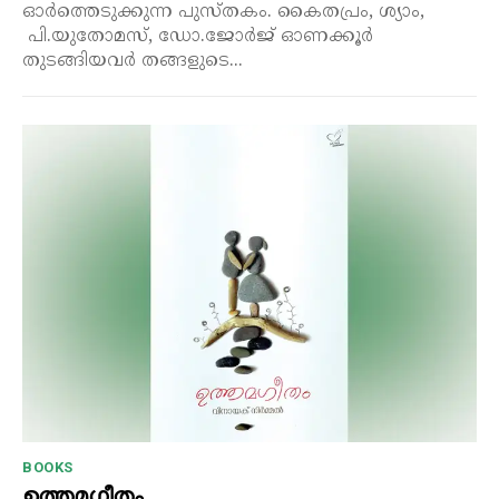
ഓർത്തെടുക്കുന്ന പുസ്തകം. കൈതപ്രം, ശ്യാം,
പി.യുതോമസ്, ഡോ.ജോർജ് ഓണക്കൂർ
തുടങ്ങിയവർ തങ്ങളുടെ...
BOOKS
ഉത്തമഗീതം