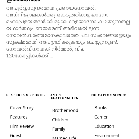
അപൂർവ്വസുന്ദരമായ പ്രണയനോവൽ.
അഗ്‌നിജ്വാലകൾക്കു കെടുത്തിക്കളയാനോ
മഹാപ്രളയങ്ങൾക്ക് മുക്കിക്കളയാനോ കഴിയുന്നതല്ല
യഥാർത്ഥപ്രണയമെന്ന് അടിവരയിടുന്ന
നോവൽ.വർത്തമാനകാലത്തെ പല സംഭവങ്ങളെയും
സൂക്ഷ്മമായി അപഗ്രഥിക്കുകയും ചെയ്യുന്നുണ്ട്.
നോവൽവിനായക് നിർമ്മൽ, വില:
120കോപ്പികൾക്ക്:...
FEATURES & STORIES
FAMILY
EDUCATION SIENCE
RELATIONSHIPS
Cover Story
Books
Brotherhood
Features
Carrier
Children
Film Review
Education
Family
Guest
Environment
Married Life