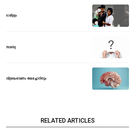
ദാരിദ്ര്യം
സമസ്യ
വിശ്രമംവേണം തലച്ചോറിനും
RELATED ARTICLES