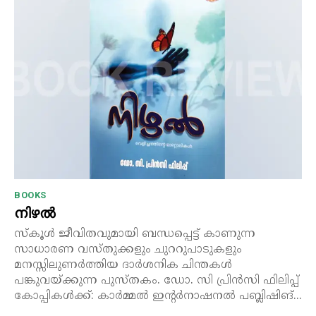
BOOKS
നിഴൽ
സ്‌കൂൾ ജീവിതവുമായി ബന്ധപ്പെട്ട് കാണുന്ന
സാധാരണ വസ്തുക്കളും ചുററുപാടുകളും
മനസ്സിലുണർത്തിയ ദാർശനിക ചിന്തകൾ
പങ്കുവയ്ക്കുന്ന പുസ്തകം. ഡോ. സി പ്രിൻസി ഫിലിപ്പ്
കോപ്പികൾക്ക്: കാർമ്മൽ ഇന്റർനാഷനൽ പബ്ലിഷിങ്...