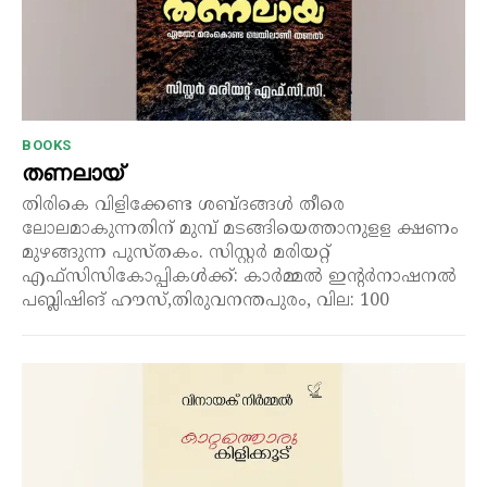
BOOKS
തണലായ്
തിരികെ വിളിക്കേണ്ട ശബ്ദങ്ങൾ തീരെ
ലോലമാകുന്നതിന് മുമ്പ് മടങ്ങിയെത്താനുളള ക്ഷണം
മുഴങ്ങുന്ന പുസ്തകം. സിസ്റ്റർ മരിയറ്റ്
എഫ്സിസികോപ്പികൾക്ക്: കാർമ്മൽ ഇന്റർനാഷനൽ
പബ്ലിഷിങ് ഹൗസ്,തിരുവനന്തപുരം, വില: 100