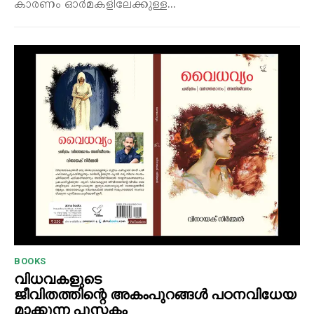
കാരണം ഓർമകളിലേക്കുള്ള...
BOOKS
വിധവകളുടെ
ജീവിതത്തിന്റെ അകംപുറങ്ങൾ പഠനവിധേയ
മാക്കുന്ന പുസ്തകം