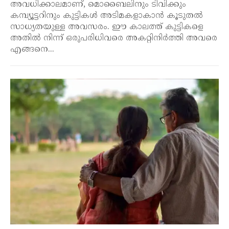
അവധിക്കാലമാണ്, മൊബൈലിനും ടിവിക്കും
കമ്പ്യൂട്ടറിനും കുട്ടികൾ അടിമകളാകാൻ കൂടുതൽ
സാധ്യതയുള്ള അവസരം. ഈ കാലത്ത് കുട്ടികളെ
അതിൽ നിന്ന് ഒരുപരിധിവരെ അകറ്റിനിർത്തി അവരെ
എങ്ങനെ...