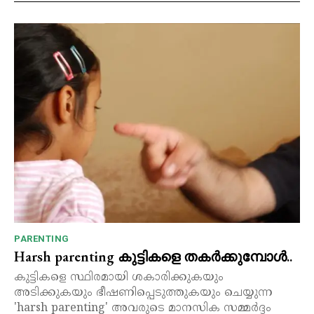
PARENTING
Harsh parenting കുട്ടികളെ തകർക്കുമ്പോൾ..
കുട്ടികളെ സ്ഥിരമായി ശകാരിക്കുകയും
അടിക്കുകയും ഭീഷണിപ്പെടുത്തുകയും ചെയ്യുന്ന
'harsh parenting' അവരുടെ മാനസിക സമ്മർദ്ദം