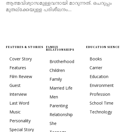
ആത്മവിശ്വാസമുള്ളവനായി മാറുന്നത്. ചെറുപ്പം
മുതല്ക്കേയുള്ള പരിശീലനം...
FEATURES & STORIES
FAMILY
EDUCATION SIENCE
RELATIONSHIPS
Cover Story
Books
Brotherhood
Features
Carrier
Children
Film Review
Education
Family
Guest
Environment
Married Life
Interview
Profession
Men
Last Word
School Time
Parenting
Music
Technology
Relationship
Personality
She
Special Story