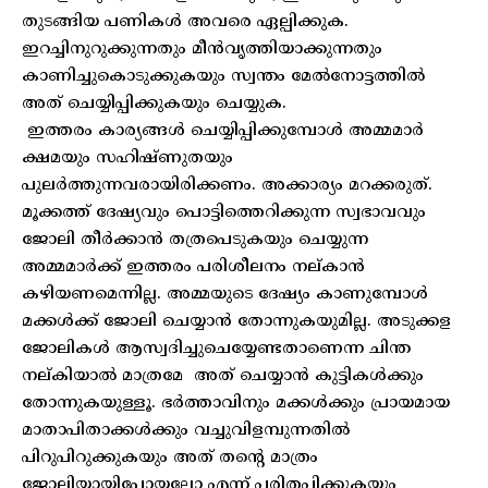
തുടങ്ങിയ പണികൾ അവരെ ഏല്പിക്കുക.
ഇറച്ചിനുറുക്കുന്നതും മീൻവൃത്തിയാക്കുന്നതും
കാണിച്ചുകൊടുക്കുകയും സ്വന്തം മേൽനോട്ടത്തിൽ
അത് ചെയ്യിപ്പിക്കുകയും ചെയ്യുക.
ഇത്തരം കാര്യങ്ങൾ ചെയ്യിപ്പിക്കുമ്പോൾ അമ്മമാർ
ക്ഷമയും സഹിഷ്ണുതയും
പുലർത്തുന്നവരായിരിക്കണം. അക്കാര്യം മറക്കരുത്.
മൂക്കത്ത് ദേഷ്യവും പൊട്ടിത്തെറിക്കുന്ന സ്വഭാവവും
ജോലി തീർക്കാൻ തത്രപെടുകയും ചെയ്യുന്ന
അമ്മമാർക്ക് ഇത്തരം പരിശീലനം നല്കാൻ
കഴിയണമെന്നില്ല. അമ്മയുടെ ദേഷ്യം കാണുമ്പോൾ
മക്കൾക്ക് ജോലി ചെയ്യാൻ തോന്നുകയുമില്ല. അടുക്കള
ജോലികൾ ആസ്വദിച്ചുചെയ്യേണ്ടതാണെന്ന ചിന്ത
നല്കിയാൽ മാത്രമേ അത് ചെയ്യാൻ കുട്ടികൾക്കും
തോന്നുകയുള്ളൂ. ഭർത്താവിനും മക്കൾക്കും പ്രായമായ
മാതാപിതാക്കൾക്കും വച്ചുവിളമ്പുന്നതിൽ
പിറുപിറുക്കുകയും അത് തന്റെ മാത്രം
ജോലിയായിപ്പോയല്ലോ എന്ന് പരിതപിക്കുകയും