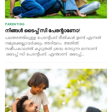
PARENTING
നിങ്ങൾ ടൈപ്പ് സി പേരന്റാണോ?
പലതരത്തിലുള്ള പേരന്റിംങ് രീതികൾ ഉണ്ട് എന്നത്
നമുക്കെല്ലാവർക്കും അറിയാം. അതിൽ
സമീപകാലത്ത് കൂടുതൽ ശ്രദ്ധ നേടുന്ന ഒന്നാണ്
ടൈപ്പ് സി പേരന്റിംങ്. എന്താണ് ടൈപ്പ്...