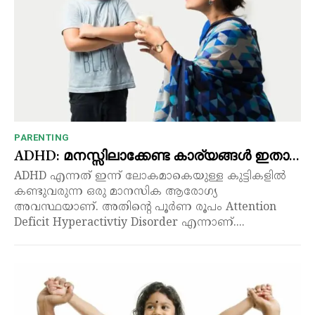
PARENTING
ADHD: മനസ്സിലാക്കേണ്ട കാര്യങ്ങൾ ഇതാ…
ADHD എന്നത് ഇന്ന് ലോകമാകെയുള്ള കുട്ടികളിൽ
കണ്ടുവരുന്ന ഒരു മാനസിക ആരോഗ്യ
അവസ്ഥയാണ്. അതിന്റെ പൂർണ രൂപം Attention
Deficit Hyperactivtiy Disorder എന്നാണ്....