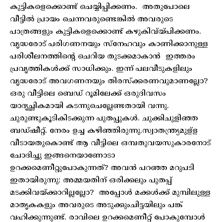
കുട്ടികളെക്കൊണ്ട് ചെയ്യിപ്പിക്കണം. അതുപോലെ
വീട്ടിൽ പ്രായം ചെന്നവരുണ്ടെങ്കിൽ അവരുടെ
പാത്രങ്ങളും കുട്ടികളെക്കൊണ്ട് കഴുകിവ്യ്പിക്കണം.
വൃദ്ധരോട് പരിഗണനയും സ്നേഹവും കാണിക്കാനുള്ള
പരിശീലനത്തിന്റെ ചെറിയ തുടക്കമാകാൻ ഇത്തരം
പ്രവൃത്തികൾക്ക് സാധിക്കും. ഇന്ന് പലവീടുകളിലും
വൃദ്ധരോട് അവഗണനയും തിരസ്‌ക്കരണവുമാണല്ലോ?
ഒരു വീട്ടിലെ ബെഡ് റൂമിലേക്ക് ഒരുദിവസം
യാദൃച്ഛികമായി കടന്നുചെല്ലേണ്ടതായി വന്നു.
ചുരുണ്ടുകൂടികിടക്കുന്ന പുതപ്പുകൾ. ചുക്കിചുളിഞ്ഞ
ബഡ്ഷീറ്റ്. നേരം ഉച്ച കഴിഞ്ഞിരുന്നു.സ്വാതന്ത്ര്യമുള്
ള
വീടായതുകൊണ്ട് ആ വീട്ടിലെ ഒമ്പതുവയസുകാരനോട്
ചോദിച്ചു ഇങ്ങനെയാണോടാ
ഉറക്കമെണീറ്റുപോകുന്നത്? അവൻ പറഞ്ഞ മറുപടി
ഇതായിരുന്നു: അമ്മയതിന് ഒരിക്കലും പുതപ്പ്
മടക്കിവയ്ക്കാറില്ലല്ലോ? അപ്പോൾ മക്കൾക്ക് മുമ്പിലുള്ള
മാതൃകകളും അവരുടെ അടുക്കുംചിട്ടയിലും പങ്ക്
വഹിക്കുന്നുണ്ട്. രാവിലെ ഉറക്കമെണീറ്റ് പോകുമ്പോൾ