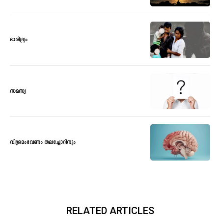
ദാരിദ്ര്യം
സമസ്യ
വിശ്രമംവേണം തലച്ചോറിനും
RELATED ARTICLES