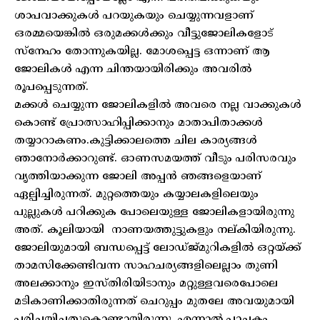
ശാപവാക്കുകൾ പറയുകയും ചെയ്യുന്നവളാണ്
ഒരമ്മയെങ്കിൽ ഒരുമക്കൾക്കും വീട്ടുജോലികളോട്
സ്നേഹം തോന്നുകയില്ല. മോശപ്പെട്ട ഒന്നാണ് ആ
ജോലികൾ എന്ന ചിന്തയായിരിക്കും അവരിൽ
രൂപപ്പെടുന്നത്.
മക്കൾ ചെയ്യുന്ന ജോലികളിൽ അവരെ നല്ല വാക്കുകൾ
കൊണ്ട് പ്രോത്സാഹിപ്പിക്കാനും മാതാപിതാക്കൾ
തയ്യാറാകണം.കുട്ടിക്കാലത്തെ ചില കാര്യങ്ങൾ
ഞാനോർക്കാറുണ്ട്. ഓണസമയത്ത് വീടും പരിസരവും
വൃത്തിയാക്കുന്ന ജോലി അപ്പൻ ഞങ്ങളെയാണ്
ഏല്പിച്ചിരുന്നത്. മുറ്റത്തെയും കയ്യാലകളിലെയും
പുല്ലുകൾ പറിക്കുക പോലെയുള്ള ജോലികളായിരുന്നു
അത്. കൂലിയായി നാണയത്തുട്ടുകളും നല്കിയിരുന്നു.
ജോലിയുമായി ബന്ധപ്പെട്ട് ലോഡ്ജ്മുറികളിൽ ഒറ്റയ്ക്ക്
താമസിക്കേണ്ടിവന്ന സാഹചര്യങ്ങളിലെല്ലാം തുണി
അലക്കാനും ഇസ്തിരിയിടാനും മറ്റുള്ളവരെപോലെ
മടികാണിക്കാതിരുന്നത് ചെറുപ്പം മുതലേ അവയുമായി
പരിചയിച്ചതുകൊണ്ടായിരുന്നു. എന്നാൽ പാചകം