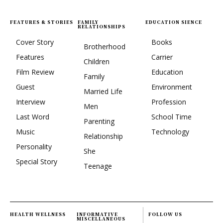
FEATURES & STORIES
FAMILY
EDUCATION SIENCE
RELATIONSHIPS
Cover Story
Books
Brotherhood
Features
Carrier
Children
Film Review
Education
Family
Guest
Environment
Married Life
Interview
Profession
Men
Last Word
School Time
Parenting
Music
Technology
Relationship
Personality
She
Special Story
Teenage
HEALTH WELLNESS
INFORMATIVE
FOLLOW US
MISCELLANEOUS