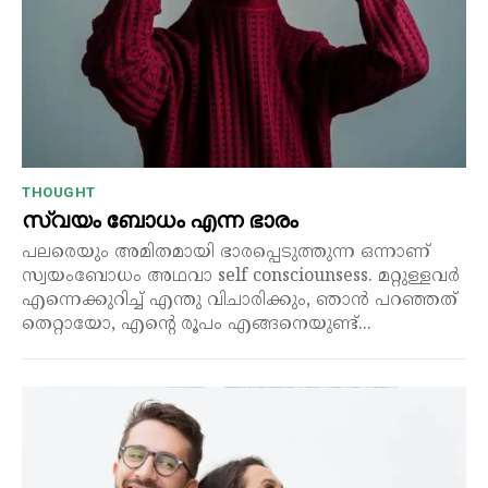
THOUGHT
സ്വയം ബോധം എന്ന ഭാരം
പലരെയും അമിതമായി ഭാരപ്പെടുത്തുന്ന ഒന്നാണ്
സ്വയംബോധം അഥവാ self consciounsess. മറ്റുള്ളവർ
എന്നെക്കുറിച്ച് എന്തു വിചാരിക്കും, ഞാൻ പറഞ്ഞത്
തെറ്റായോ, എന്റെ രൂപം എങ്ങനെയുണ്ട്...