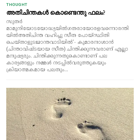
THOUGHT
അതിചിന്തകൾ കൊണ്ടെന്തു ഫലം?
സുതർ
മാമുനിയോടയോദ്ധ്യയിൽഗതരായോരളവന്നൊരന്തി
യിൽഅതിചിന്ത വഹിച്ചു സീത പോയ്സ്ഥിതി
ചെയ്താളുടജാന്തവാടിയിൽ'- കുമാരനാശാൻ
(ചിന്താവിഷ്ടയായ സീത) ചിന്തിക്കുന്നവരാണ് എല്ലാ
മനുഷ്യരും. ചിന്തിക്കുന്നതുകൊണ്ടാണ് പല
കാര്യങ്ങളും നമ്മൾ നടപ്പിൽവരുത്തുകയും
ക്രിയാത്മകമായ പലതും...