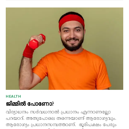
HEALTH
ജിമ്മിൽ പോണോ?
വിദ്യാധനം സർവധനാൽ പ്രധാനം എന്നാണല്ലോ
പറയാറ്. അതുപോലെ തന്നെയാണ് ആരോഗ്യവും.
ആരോഗ്യം പ്രധാനസമ്പത്താണ്. ഭൂരിപക്ഷം പേരും