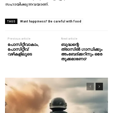
സഹായിക്കുന്നവയാണ്.
Want happiness? Be careful with food
TAGS
Previous article
Next article
പോസിറ്റീവാകാം,
ബുദ്ധന്റെ
പോസിറ്റീവ്
ത്രാസിൽ ഗാന്ധിക്കും
വഴികളിലൂടെ
അംബേദ്ക്കറിനും ഒരേ
തൂക്കമാണോ?