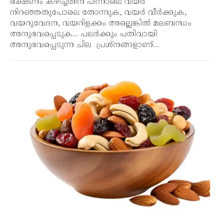
ഭക്ഷണം കഴിച്ചതിന് പിന്നാലെ വയർ
നിറഞ്ഞതുപോലെ തോന്നുക, വയർ വീർക്കുക,
വയറുവേദന, വയറിളക്കം അല്ലെങ്കിൽ മലബന്ധം
അനുഭവപ്പെടുക... പലർക്കും പതിവായി
അനുഭവപ്പെടുന്ന ചില പ്രശ്നങ്ങളാണ്...