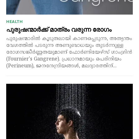
HEALTH
പുരുഷന്മാർക്ക് മാത്രം വരുന്ന രോഗം
പുരുഷന്മാരിൽ കൂടുതലായി കാണപ്പെടുന്ന, അത്യന്തം
വേഗത്തിൽ പടരുന്ന അണുബാധയും തുടർന്നുള്ള
രോഗസങ്കീർണ്ണതയുമാണ് ഫോർണിയേഴ്സ് ഗാംഗ്രിൻ
(Fournier's Gangrene). പ്രധാനമായും പെരിനിയം
(Perineum), ജനനേന്ദ്രിയങ്ങൾ, മലദ്വാരത്തിന്...