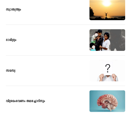
സ്വാതന്ത്ര്യം
ദാരിദ്ര്യം
സമസ്യ
വിശ്രമംവേണം തലച്ചോറിനും