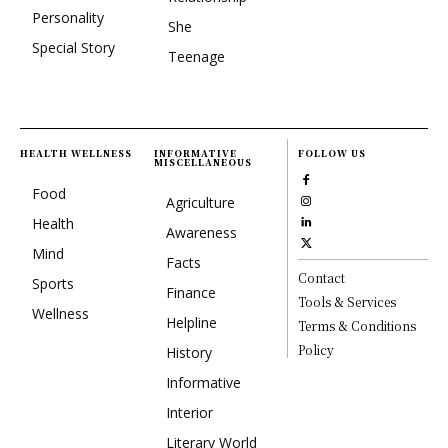
Personality
She
Special Story
Teenage
HEALTH WELLNESS
INFORMATIVE
FOLLOW US
MISCELLANEOUS
Food
Agriculture
Health
Awareness
Mind
Facts
Contact
Sports
Finance
Tools & Services
Wellness
Helpline
Terms & Conditions
Policy
History
Informative
Interior
Literary World