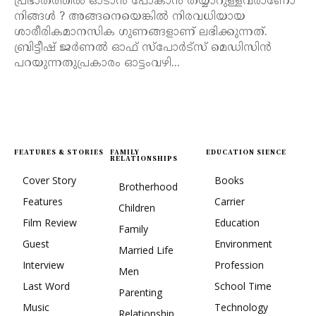
പ്രഭാതത്തിൽ ഓടാൻ പോകാൻ തയ്യാറുള്ളവരാണോ
നിങ്ങൾ ? അങ്ങനെയെങ്കിൽ നിരവധിയായ
ശാരീരികമാനസിക ഗുണങ്ങളാണ് ലഭിക്കുന്നത്.
ബ്രിട്ടീഷ് ജർണൽ ഓഫ് സ്പോർട്സ് മെഡിസിൻ
പറയുന്നതുപ്രകാരം ഓട്ടംവഴി...
FEATURES & STORIES
FAMILY
EDUCATION SIENCE
RELATIONSHIPS
Cover Story
Books
Brotherhood
Features
Carrier
Children
Film Review
Education
Family
Guest
Environment
Married Life
Interview
Profession
Men
Last Word
School Time
Parenting
Music
Technology
Relationship