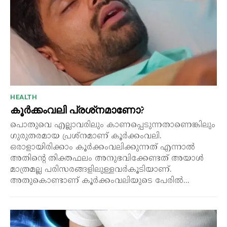
HEALTH
കൂർക്കംവലി പ്രശ്‌നമാണോ?
പൊതുവെ എല്ലാവരിലും കാണപ്പെടുന്നതാണെങ്കിലും
ഗുരുതരമായ പ്രശ്നമാണ് കൂർക്കംവലി.
ഒരാളായിരിക്കാം കൂർക്കംവലിക്കുന്നത് എന്നാൽ
അതിന്റെ തിക്തഫലം അനുഭവിക്കേണ്ടത് അയാൾ
മാത്രമല്ല പരിസരങ്ങളിലുള്ളവർകൂടിയാണ്.
അതുകൊണ്ടാണ് കൂർക്കംവലിയുടെ പേരിൽ...