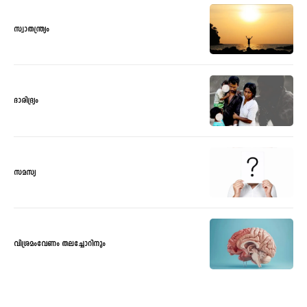
സ്വാതന്ത്ര്യം
ദാരിദ്ര്യം
സമസ്യ
വിശ്രമംവേണം തലച്ചോറിനും