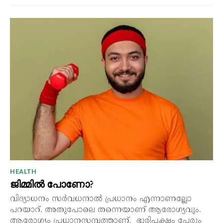
HEALTH
ജിമ്മിൽ പോണോ?
വിദ്യാധനം സർവധനാൽ പ്രധാനം എന്നാണല്ലോ
പറയാറ്. അതുപോലെ തന്നെയാണ് ആരോഗ്യവും.
ആരോഗ്യം പ്രധാനസമ്പത്താണ്. ഭൂരിപക്ഷം പേരും