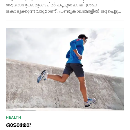
ആരോഗ്യകാര്യങ്ങളിൽ കൂടുതലായി ശ്രദ്ധ
കൊടുക്കുന്നവരുമാണ്. പണ്ടുകാലങ്ങളിൽ ഒറ്റപ്പെട്ട...
HEALTH
ഓടാമോ?