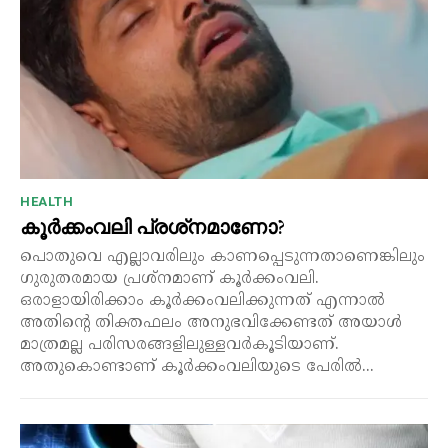
HEALTH
കൂർക്കംവലി പ്രശ്‌നമാണോ?
പൊതുവെ എല്ലാവരിലും കാണപ്പെടുന്നതാണെങ്കിലും
ഗുരുതരമായ പ്രശ്നമാണ് കൂർക്കംവലി.
ഒരാളായിരിക്കാം കൂർക്കംവലിക്കുന്നത് എന്നാൽ
അതിന്റെ തിക്തഫലം അനുഭവിക്കേണ്ടത് അയാൾ
മാത്രമല്ല പരിസരങ്ങളിലുള്ളവർകൂടിയാണ്.
അതുകൊണ്ടാണ് കൂർക്കംവലിയുടെ പേരിൽ...