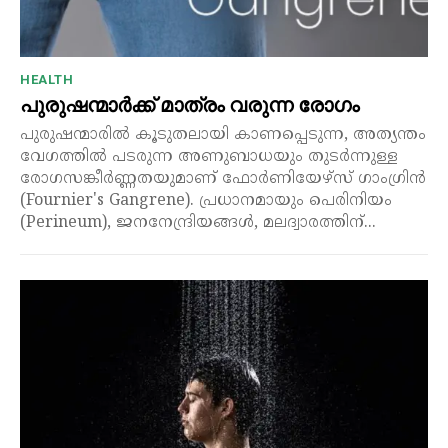
HEALTH
പുരുഷന്മാർക്ക് മാത്രം വരുന്ന രോഗം
പുരുഷന്മാരിൽ കൂടുതലായി കാണപ്പെടുന്ന, അത്യന്തം
വേഗത്തിൽ പടരുന്ന അണുബാധയും തുടർന്നുള്ള
രോഗസങ്കീർണ്ണതയുമാണ് ഫോർണിയേഴ്സ് ഗാംഗ്രിൻ
(Fournier's Gangrene). പ്രധാനമായും പെരിനിയം
(Perineum), ജനനേന്ദ്രിയങ്ങൾ, മലദ്വാരത്തിന്...