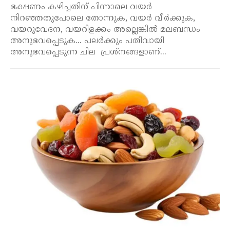
ഭക്ഷണം കഴിച്ചതിന് പിന്നാലെ വയർ
നിറഞ്ഞതുപോലെ തോന്നുക, വയർ വീർക്കുക,
വയറുവേദന, വയറിളക്കം അല്ലെങ്കിൽ മലബന്ധം
അനുഭവപ്പെടുക... പലർക്കും പതിവായി
അനുഭവപ്പെടുന്ന ചില പ്രശ്നങ്ങളാണ്...