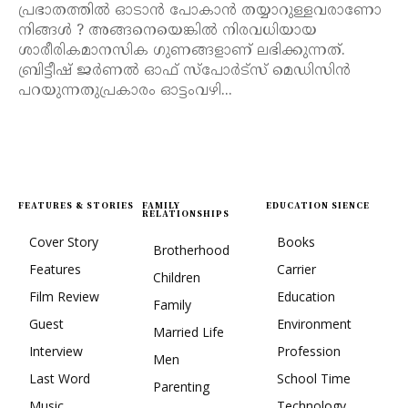
പ്രഭാതത്തിൽ ഓടാൻ പോകാൻ തയ്യാറുള്ളവരാണോ
നിങ്ങൾ ? അങ്ങനെയെങ്കിൽ നിരവധിയായ
ശാരീരികമാനസിക ഗുണങ്ങളാണ് ലഭിക്കുന്നത്.
ബ്രിട്ടീഷ് ജർണൽ ഓഫ് സ്പോർട്സ് മെഡിസിൻ
പറയുന്നതുപ്രകാരം ഓട്ടംവഴി...
FEATURES & STORIES
FAMILY
EDUCATION SIENCE
RELATIONSHIPS
Cover Story
Books
Brotherhood
Features
Carrier
Children
Film Review
Education
Family
Guest
Environment
Married Life
Interview
Profession
Men
Last Word
School Time
Parenting
Music
Technology