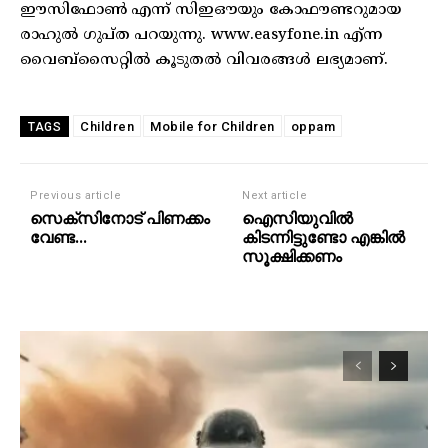
ഈസിഫോണ്‍ എന്ന് സിഇഔയും കോഫൗണ്ടറുമായ
രാഹുല്‍ ഗുപ്ത പറയുന്നു. www.easyfone.in എ്ന്ന
വൈബ്‌സൈറ്റില്‍ കൂടുതല്‍ വിവരങ്ങള്‍ ലഭ്യമാണ്.
Children
Mobile for Children
oppam
TAGS
Previous article
Next article
സെക്‌സിനോട് പിണക്കം
ഐസിയുവില്‍
വേണ്ട…
കിടന്നിട്ടുണ്ടോ എങ്കില്‍
സൂക്ഷിക്കണം