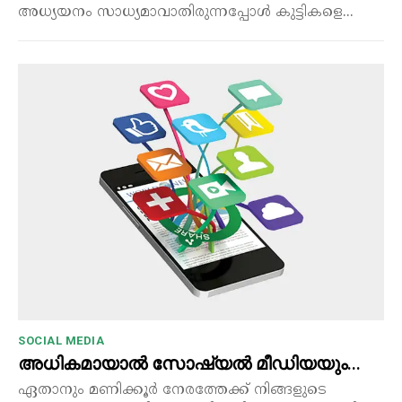
അധ്യയനം സാധ്യമാവാതിരുന്നപ്പോൾ കുട്ടികളെ...
SOCIAL MEDIA
അധികമായാൽ സോഷ്യൽ മീഡിയയും…
ഏതാനും മണിക്കൂർ നേരത്തേക്ക് നിങ്ങളുടെ