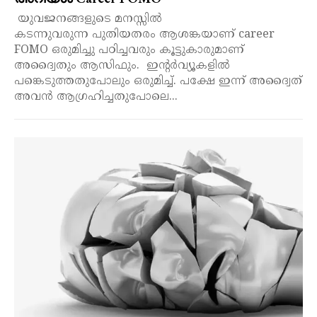
യുവജനങ്ങളുടെ മനസ്സിൽ
കടന്നുവരുന്ന പുതിയതരം ആശങ്കയാണ് career
FOMO ഒരുമിച്ചു പഠിച്ചവരും കൂട്ടുകാരുമാണ്
അദ്വൈതും ആസിഫും. ഇന്റർവ്യൂകളിൽ
പങ്കെടുത്തതുപോലും ഒരുമിച്ച്. പക്ഷേ ഇന്ന് അദ്വൈത്
അവൻ ആഗ്രഹിച്ചതുപോലെ...