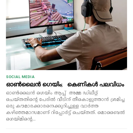
SOCIAL MEDIA
ഓൺലൈൻ ഗെയിം; കെണികൾ പലവിധം
ഓൺലൈൻ ഗെയിം ആപ്പ് അമ്മ ഡിലീറ്റ്
ചെയ്തതിന്റെ പേരിൽ വീടിന് തീകൊളുത്താൻ ശ്രമിച്ച
ഒരു കൗമാരക്കാരനെക്കുറിച്ചുള്ള വാർത്ത
കഴിഞ്ഞമാസമാണ് റിപ്പോർട്ട് ചെയ്തത്. മൊബൈൽ
ഗെയിമിന്റെ...