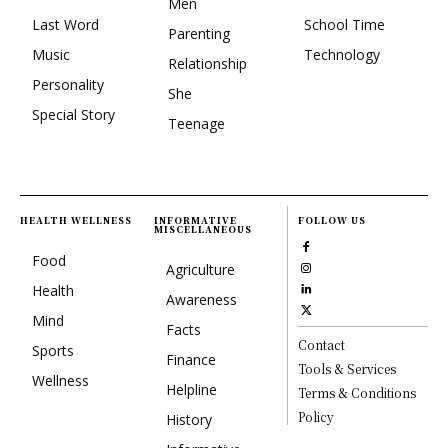
Men
Last Word
School Time
Parenting
Music
Technology
Relationship
Personality
She
Special Story
Teenage
HEALTH WELLNESS
INFORMATIVE
FOLLOW US
MISCELLANEOUS
Food
Agriculture
Health
Awareness
Mind
Facts
Contact
Sports
Finance
Tools & Services
Wellness
Helpline
Terms & Conditions
Policy
History