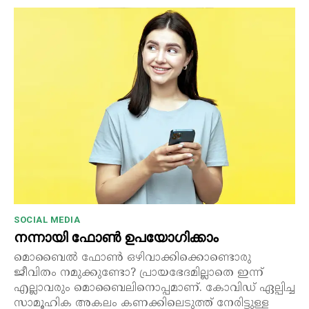
SOCIAL MEDIA
നന്നായി ഫോൺ ഉപയോഗിക്കാം
മൊബൈൽ ഫോൺ ഒഴിവാക്കിക്കൊണ്ടൊരു
ജീവിതം നമുക്കുണ്ടോ? പ്രായഭേദമില്ലാതെ ഇന്ന്
എല്ലാവരും മൊബൈലിനൊപ്പമാണ്. കോവിഡ് ഏല്പിച്ച
സാമൂഹിക അകലം കണക്കിലെടുത്ത് നേരിട്ടുള്ള