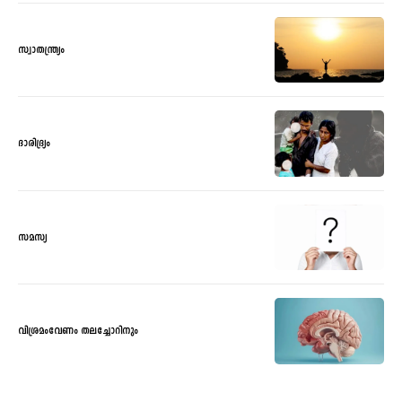
സ്വാതന്ത്ര്യം
ദാരിദ്ര്യം
സമസ്യ
വിശ്രമംവേണം തലച്ചോറിനും