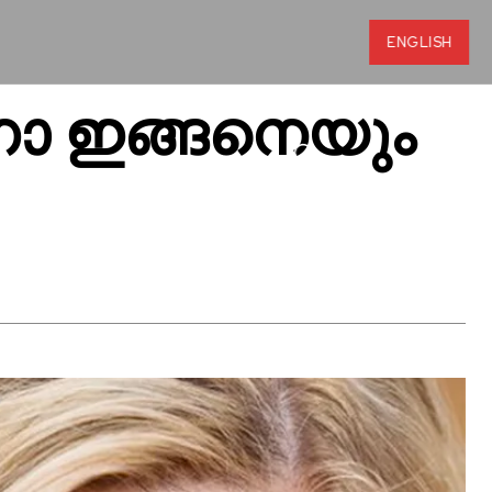
ENGLISH
്കണോ ഇങ്ങനെയും