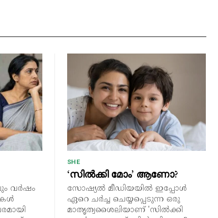
SHE
‘സിൽക്കി മോം’ ആണോ?
ചും വർഷം
സോഷ്യൽ മീഡിയയിൽ ഇപ്പോൾ
രീകൾ
ഏറെ ചർച്ച ചെയ്യപ്പെടുന്ന ഒരു
പരമായി
മാതൃത്വശൈലിയാണ് 'സിൽക്കി