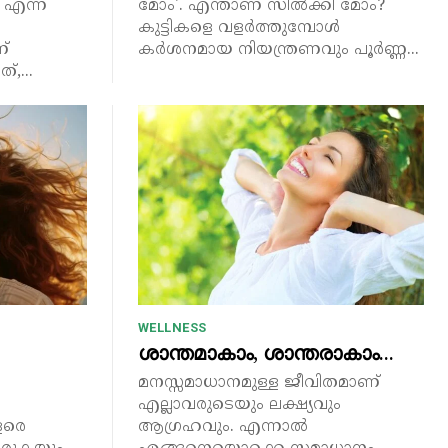
എന്ന്
മോം'. എന്താണ് സിൽക്കി മോം?
കുട്ടികളെ വളർത്തുമ്പോൾ
ണ്
കർശനമായ നിയന്ത്രണവും പൂർണ്ണ...
,...
WELLNESS
ശാന്തമാകാം, ശാന്തരാകാം…
മനസ്സമാധാനമുള്ള ജീവിതമാണ്
എല്ലാവരുടെയും ലക്ഷ്യവും
ളരെ
ആഗ്രഹവും. എന്നാൽ