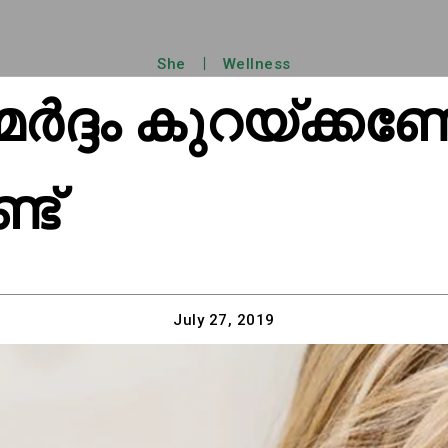
She
Wellness
്മര്‍ദ്ദം കുറയ്ക
്ട്
July 27, 2019