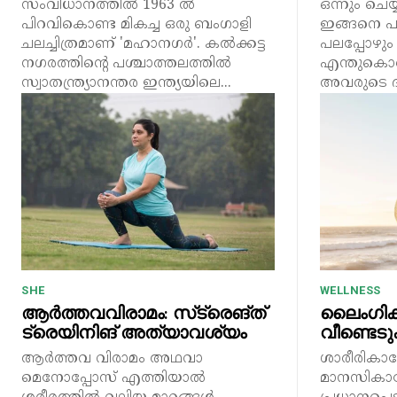
സംവിധാനത്തിൽ 1963 ൽ
ഒന്നും ചെയ്
പിറവികൊണ്ട മികച്ച ഒരു ബംഗാളി
ഇങ്ങനെ പര
ചലച്ചിത്രമാണ് 'മഹാനഗർ'. കൽക്കട്ട
പലപ്പോഴും കണ
നഗരത്തിന്റെ പശ്ചാത്തലത്തിൽ
എന്തുകൊണ്
സ്വാതന്ത്ര്യാനന്തര ഇന്ത്യയിലെ...
അവരുടെ ദി
SHE
WELLNESS
ആർത്തവവിരാമം: സ്‌ട്രെങ്ത്
ലൈംഗിക
ട്രെയിനിങ് അത്യാവശ്യം
വീണ്ടെടുക
ആർത്തവ വിരാമം അഥവാ
ശാരീരികാര
മെനോപ്പോസ് എത്തിയാൽ
മാനസികാര