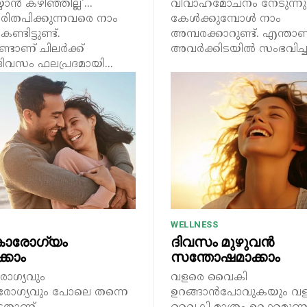
യാൻ കഴിഞ്ഞില്ല'...
വിവാഹമോചനം നേടുന്നു 
ിതപിക്കുന്നവരെ നാം
കേൾക്കുമ്പോൾ നാം
്ടിട്ടുണ്ട്.
അമ്പരക്കാറുണ്ട്. എന്താ
ടാണ് ചിലർക്ക്
അവർക്കിടയിൽ സംഭവിച്ചത്
വസം ഫലപ്രദമായി...
WELLNESS
ാരോഗ്യം
ദിവസം മുഴുവൻ
്കാം
സന്തോഷമാക്കാം
ോഗ്യവും
വളരെ വൈകി
ോഗ്യവും പോലെ തന്നെ
ഉറങ്ങാൻപോവുകയും വ