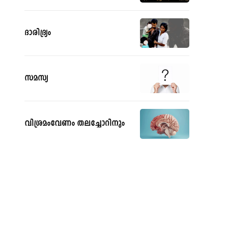
ദാരിദ്ര്യം
സമസ്യ
വിശ്രമംവേണം തലച്ചോറിനും