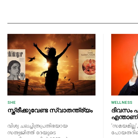
SHE
WELLNESS
സ്ത്രീക്കുവേണ്ട സ്വാതന്ത്ര്യം
ദിവസം ഫ
എന്താണ്
വിശ്വ ചലച്ചിത്രപ്രതിഭയായ
'സമയമില്ല
സത്യജിത്ത് റേയുടെ
പോയതറിഞ്