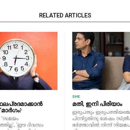
RELATED ARTICLES
SHE
ലപ്രദമാക്കാൻ
മതി, ഇനി പിരിയാം
 മാർഗം?
ഇരുപതും ഇരുപത്തിയഞ്
', 'സമയം
പിന്നിട്ടതിനു ശേഷം സ്ത്
ഞില്ല', 'ഈ ദിവസം
ഭർത്താവിൽ നിന്ന് നിയമ