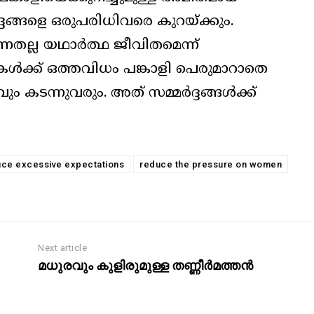
്‍ദ്ദങ്ങളെ ഒരുപരിധിവരെ കുറയ്ക്കും.
തല്ല യഥാര്‍ത്ഥ ജീവിതമെന്ന്
്‍ക്ക് ഒത്തവിധം പങ്കാളി പെരുമാറാതെ
കടന്നുവരും. അത് സമ്മര്‍ദ്ദങ്ങള്‍ക്ക്
ce excessive expectations
reduce the pressure on women
Next article
മധുരവും കുളിരുമുള്ള തണ്ണീര്‍മത്തന്‍