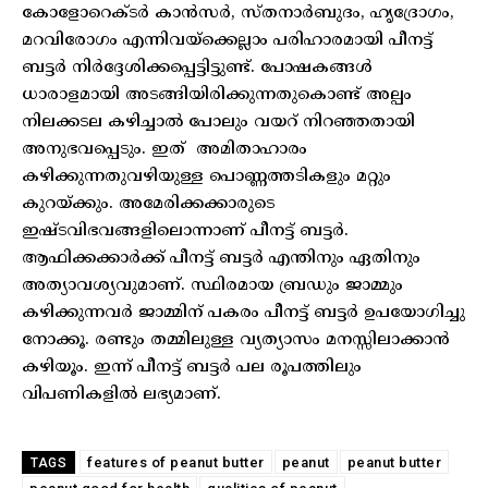
കോളോറെക്ടര്‍ കാന്‍സര്‍, സ്തനാര്‍ബുദം, ഹൃദ്രോഗം,
മറവിരോഗം എന്നിവയ്‌ക്കെല്ലാം പരിഹാരമായി പീനട്ട്
ബട്ടര്‍ നിര്‍ദ്ദേശിക്കപ്പെട്ടിട്ടുണ്ട്. പോഷകങ്ങള്‍
ധാരാളമായി അടങ്ങിയിരിക്കുന്നതുകൊണ്ട് അല്പം
നിലക്കടല കഴിച്ചാല്‍ പോലും വയറ് നിറഞ്ഞതായി
അനുഭവപ്പെടും. ഇത് അമിതാഹാരം
കഴിക്കുന്നതുവഴിയുള്ള പൊണ്ണത്തടികളും മറ്റും
കുറയ്ക്കും. അമേരിക്കക്കാരുടെ
ഇഷ്ടവിഭവങ്ങളിലൊന്നാണ് പീനട്ട് ബട്ടര്‍.
ആഫിക്കക്കാര്‍ക്ക് പീനട്ട് ബട്ടര്‍ എന്തിനും ഏതിനും
അത്യാവശ്യവുമാണ്. സ്ഥിരമായ ബ്രഡും ജാമ്മും
കഴിക്കുന്നവര്‍ ജാമ്മിന് പകരം പീനട്ട് ബട്ടര്‍ ഉപയോഗിച്ചു
നോക്കൂ. രണ്ടും തമ്മിലുള്ള വ്യത്യാസം മനസ്സിലാക്കാന്‍
കഴിയൂം. ഇന്ന് പീനട്ട് ബട്ടര്‍ പല രൂപത്തിലും
വിപണികളില്‍ ലഭ്യമാണ്.
features of peanut butter
peanut
peanut butter
TAGS