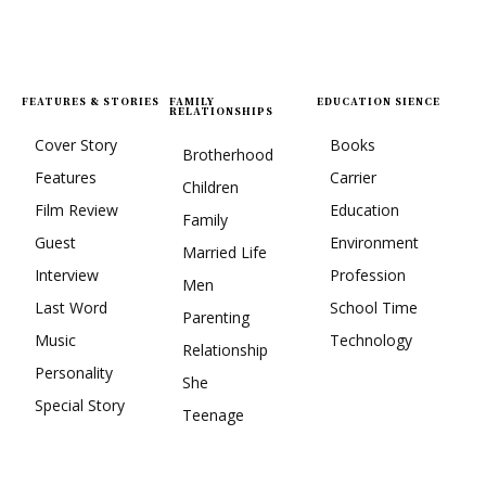
FEATURES & STORIES
FAMILY
EDUCATION SIENCE
RELATIONSHIPS
Cover Story
Books
Brotherhood
Features
Carrier
Children
Film Review
Education
Family
Guest
Environment
Married Life
Interview
Profession
Men
Last Word
School Time
Parenting
Music
Technology
Relationship
Personality
She
Special Story
Teenage