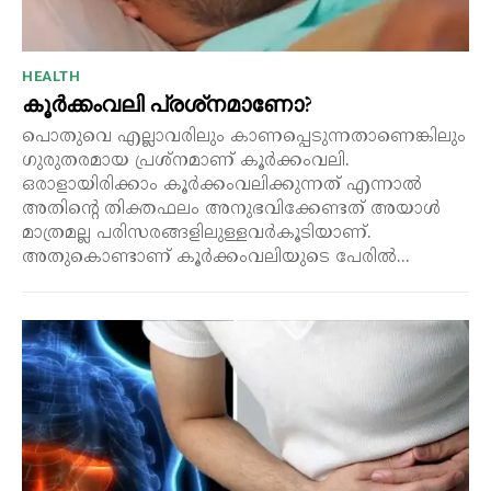
HEALTH
കൂർക്കംവലി പ്രശ്‌നമാണോ?
പൊതുവെ എല്ലാവരിലും കാണപ്പെടുന്നതാണെങ്കിലും
ഗുരുതരമായ പ്രശ്നമാണ് കൂർക്കംവലി.
ഒരാളായിരിക്കാം കൂർക്കംവലിക്കുന്നത് എന്നാൽ
അതിന്റെ തിക്തഫലം അനുഭവിക്കേണ്ടത് അയാൾ
മാത്രമല്ല പരിസരങ്ങളിലുള്ളവർകൂടിയാണ്.
അതുകൊണ്ടാണ് കൂർക്കംവലിയുടെ പേരിൽ...