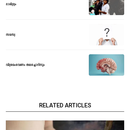
ദാരിദ്ര്യം
സമസ്യ
വിശ്രമംവേണം തലച്ചോറിനും
RELATED ARTICLES