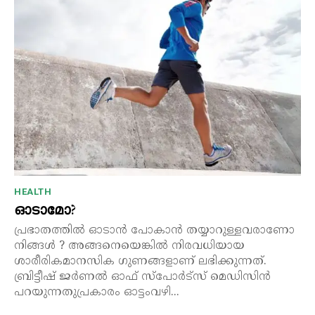
HEALTH
ഓടാമോ?
പ്രഭാതത്തിൽ ഓടാൻ പോകാൻ തയ്യാറുള്ളവരാണോ
നിങ്ങൾ ? അങ്ങനെയെങ്കിൽ നിരവധിയായ
ശാരീരികമാനസിക ഗുണങ്ങളാണ് ലഭിക്കുന്നത്.
ബ്രിട്ടീഷ് ജർണൽ ഓഫ് സ്പോർട്സ് മെഡിസിൻ
പറയുന്നതുപ്രകാരം ഓട്ടംവഴി...