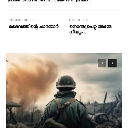
peanut good for health
qualities of peanut
Previous article
Next article
ദൈവത്തിന്റെ ചാരന്മാർ
നൊന്തുപെറ്റ അമ്മേ
നീയും…