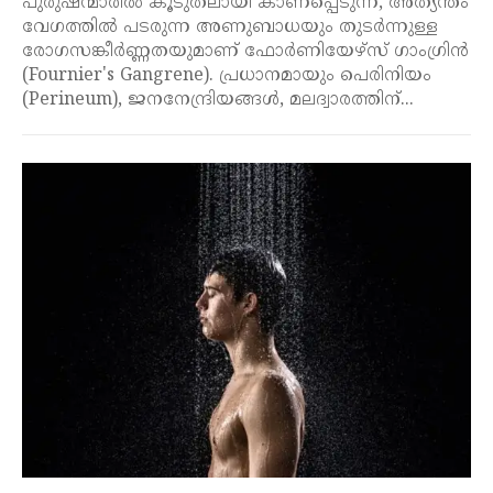
പുരുഷന്മാരിൽ കൂടുതലായി കാണപ്പെടുന്ന, അത്യന്തം
വേഗത്തിൽ പടരുന്ന അണുബാധയും തുടർന്നുള്ള
രോഗസങ്കീർണ്ണതയുമാണ് ഫോർണിയേഴ്സ് ഗാംഗ്രിൻ
(Fournier's Gangrene). പ്രധാനമായും പെരിനിയം
(Perineum), ജനനേന്ദ്രിയങ്ങൾ, മലദ്വാരത്തിന്...