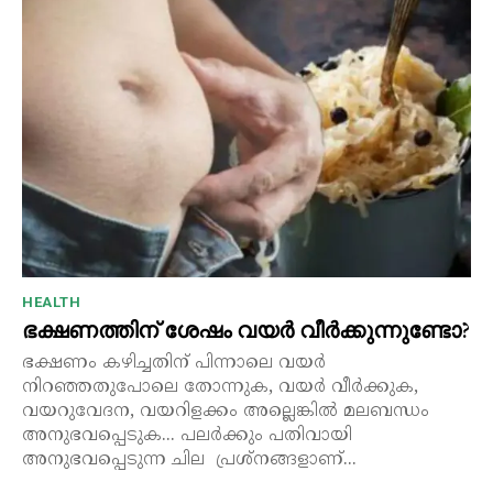
HEALTH
ഭക്ഷണത്തിന് ശേഷം വയർ വീർക്കുന്നുണ്ടോ?
ഭക്ഷണം കഴിച്ചതിന് പിന്നാലെ വയർ
നിറഞ്ഞതുപോലെ തോന്നുക, വയർ വീർക്കുക,
വയറുവേദന, വയറിളക്കം അല്ലെങ്കിൽ മലബന്ധം
അനുഭവപ്പെടുക... പലർക്കും പതിവായി
അനുഭവപ്പെടുന്ന ചില പ്രശ്നങ്ങളാണ്...