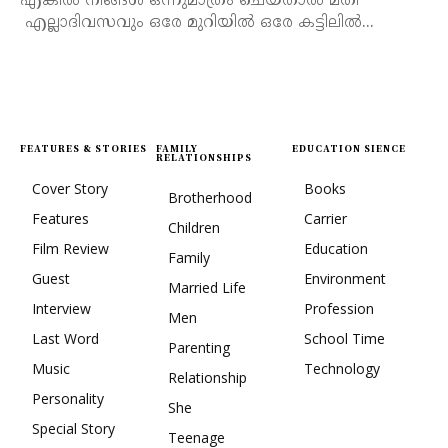
എങ്കിൽ നിങ്ങൾ ഒന്നുമാത്രം ചെയ്താൽ മതി
എല്ലാദിവസവും ഒരേ മുറിയിൽ ഒരേ കട്ടിലിൽ...
FEATURES & STORIES
FAMILY
EDUCATION SIENCE
RELATIONSHIPS
Cover Story
Books
Brotherhood
Features
Carrier
Children
Film Review
Education
Family
Guest
Environment
Married Life
Interview
Profession
Men
Last Word
School Time
Parenting
Music
Technology
Relationship
Personality
She
Special Story
Teenage