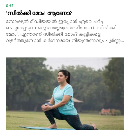
SHE
‘സിൽക്കി മോം’ ആണോ?
സോഷ്യൽ മീഡിയയിൽ ഇപ്പോൾ ഏറെ ചർച്ച
ചെയ്യപ്പെടുന്ന ഒരു മാതൃത്വശൈലിയാണ് 'സിൽക്കി
മോം'. എന്താണ് സിൽക്കി മോം? കുട്ടികളെ
വളർത്തുമ്പോൾ കർശനമായ നിയന്ത്രണവും പൂർണ്ണ...