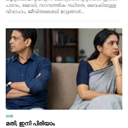
പഠനം, ജോലി, സാമ്പത്തിക സ്ഥിരത, വൈകിയുള്ള
വിവാഹം, ജീവിതശൈലി മാറ്റങ്ങൾ...
SHE
മതി, ഇനി പിരിയാം