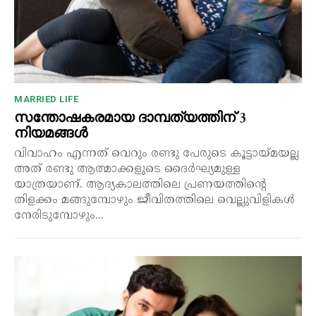
MARRIED LIFE
സന്തോഷകരമായ ദാമ്പത്യത്തിന് 3
നിയമങ്ങൾ
വിവാഹം എന്നത് വെറും രണ്ടു പേരുടെ കൂട്ടായ്മയല്ല
അത് രണ്ടു ആത്മാക്കളുടെ ദൈർഘ്യമുള്ള
യാത്രയാണ്. ആദ്യകാലത്തിലെ പ്രണയത്തിന്റെ
തിളക്കം മങ്ങുമ്പോഴും ജീവിതത്തിലെ വെല്ലുവിളികൾ
നേരിടുമ്പോഴും...