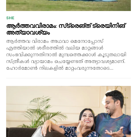
SHE
ആർത്തവവിരാമം: സ്‌ട്രെങ്ത് ട്രെയിനിങ്
അത്യാവശ്യം
ആർത്തവ വിരാമം അഥവാ മെനോപ്പോസ്
എത്തിയാൽ ശരീരത്തിൽ വലിയ മാറ്റങ്ങൾ
സംഭവിക്കുന്നതിനാൽ മുമ്പത്തെക്കാൾ കൂടുതലായി
സ്ത്രീകൾ വ്യായാമം ചെയ്യേണ്ടത് അത്യാവശ്യമാണ്.
ഹോർമോൺ നിലകളിൽ മാറ്റംവരുന്നതോടെ...