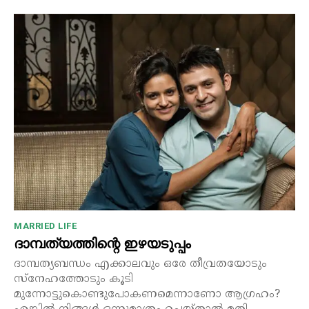
MARRIED LIFE
ദാമ്പത്യത്തിന്റെ ഇഴയടുപ്പം
ദാമ്പത്യബന്ധം എക്കാലവും ഒരേ തീവ്രതയോടും
സ്നേഹത്തോടും കൂടി
മുന്നോട്ടുകൊണ്ടുപോകണമെന്നാണോ ആഗ്രഹം?