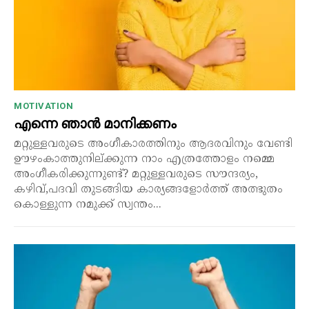
MOTIVATION
എന്നെ ഞാൻ മാനിക്കണം
മറ്റുള്ളവരുടെ അംഗീകാരത്തിനും ആദരവിനും വേണ്ടി
ഊഴംകാത്തുനില്ക്കുന്ന നാം എത്രത്തോളം നമ്മെ
അംഗീകരിക്കുന്നുണ്ട്? മറ്റുള്ളവരുടെ സൗന്ദര്യം,
കഴിവ്,പദവി തുടങ്ങിയ കാര്യങ്ങളോർത്ത് അത്ഭുതം
കൊള്ളുന്ന നമുക്ക് സ്വന്തം...