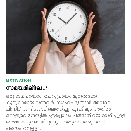
MOTIVATION
സമയമില്ലേ…?
ഒരു കഥപറയാം. ചെറുപ്രായം മുതൽക്കേ
കൂട്ടുകാരായിരുന്നവർ. സാഹചര്യങ്ങൾ അവരെ
പിന്നീട് രണ്ടിടങ്ങളിലെത്തിച്ചു. എങ്കിലും അതിൽ
ഒരാളുടെ മനസ്സിൽ എപ്പോഴും ചങ്ങാതിയെക്കുറിച്ചുള്ള
ഓർമ്മകളുണ്ടായിരുന്നു. അതുകൊണ്ടുതന്നെ
പരസ്പരമുളള...