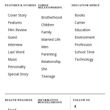
FEATURES & STORIES
FAMILY
EDUCATION SIENCE
RELATIONSHIPS
Cover Story
Books
Brotherhood
Features
Carrier
Children
Film Review
Education
Family
Guest
Environment
Married Life
Interview
Profession
Men
Last Word
School Time
Parenting
Music
Technology
Relationship
Personality
She
Special Story
Teenage
HEALTH WELLNESS
INFORMATIVE
FOLLOW US
MISCELLANEOUS
Food