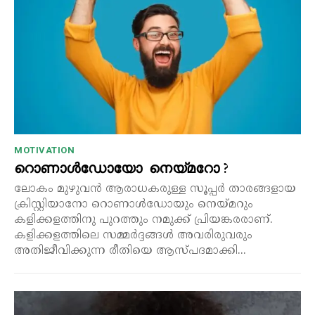
MOTIVATION
റൊണാൾഡോയോ നെയ്മറോ ?
ലോകം മുഴുവൻ ആരാധകരുള്ള സൂപ്പർ താരങ്ങളായ
ക്രിസ്റ്റിയാനോ റൊണാൾഡോയും നെയ്മറും
കളിക്കളത്തിനു പുറത്തും നമുക്ക് പ്രിയങ്കരരാണ്.
കളിക്കളത്തിലെ സമ്മർദ്ദങ്ങൾ അവരിരുവരും
അതിജീവിക്കുന്ന രീതിയെ ആസ്പദമാക്കി...