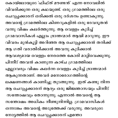
കൊയ്ലോയുടെ ‘ഫിഫ്ത് മൗണ്ടൻ’ എന്ന നോവലിൽ
വിവരിക്കുന്ന ഒരു കഥയുണ്ട്. ഒരു ഗ്രാമത്തിലെ ഒരു
ചെറുപ്പക്കാരന് ഒരിക്കൽ ഒരു ദർശനം ഉണ്ടാകുന്നു.
അവന്റെ ഗ്രാമത്തിലെ കിണറുകളിൽ ഒരു ദേവദൂതൻ
വന്നു വിഷം കലർത്തുന്നു. ആ വെള്ളം കുടിച്ച്
ഗ്രാമവാസികൾ എല്ലാം ഭ്രാന്തന്മാർ ആയി മാറുന്നു. ഈ
വിവരം മുൻകൂട്ടി അറിഞ്ഞ ആ ചെറുപ്പക്കാരൻ തനിക്ക്
ആ ഗതി വരാതിരിക്കാൻ അവനു കുടിക്കാൻ
ആവശ്യമായ വെള്ളം നേരത്തെ കോരി മാറ്റിവെക്കുന്നു.
പിന്നീട് അവൻ കാണുന്ന കാഴ്ച ഗ്രാമത്തിലെ
എല്ലാവരും വിഷം കലർന്ന വെള്ളം കുടിച്ച് ഭ്രാന്തന്മാർ
ആകുന്നതാണ്. അവർ മനോരോഗത്തിന്റെ
ലക്ഷണങ്ങൾ കാണിച്ചു തുടങ്ങുന്നു. ഇത് കണ്ടു നിന്ന
ആ ചെറുപ്പക്കാരന് ആദ്യം ഒരു ജിജ്ഞാസയും പിന്നീട്
സന്തോഷവും തോന്നുന്നു. എന്നാൽ അവന്റെ ആ
സന്തോഷം അധികം നീണ്ടുനിന്നില്ല. ഗ്രാമവാസികൾ
ഒന്നടങ്കം അവന്റെ അടുത്തേക്ക് വരുന്നു. അവരുടെ
നോട്ടത്തിൽ ആ ചെറുപ്പക്കാരന് എന്തോ