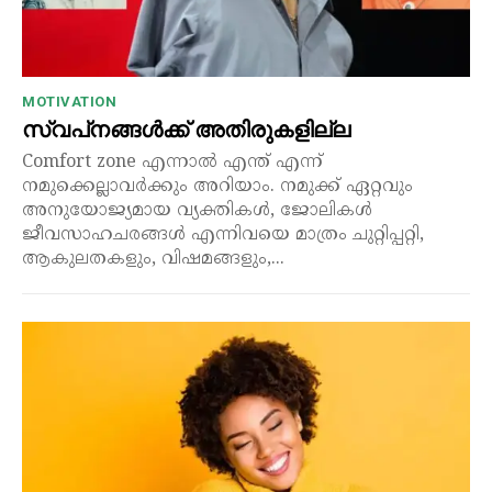
MOTIVATION
സ്വപ്‌നങ്ങൾക്ക് അതിരുകളില്ല
Comfort zone എന്നാൽ എന്ത് എന്ന്
നമുക്കെല്ലാവർക്കും അറിയാം. നമുക്ക് ഏറ്റവും
അനുയോജ്യമായ വ്യക്തികൾ, ജോലികൾ
ജീവസാഹചരങ്ങൾ എന്നിവയെ മാത്രം ചുറ്റിപ്പറ്റി,
ആകുലതകളും, വിഷമങ്ങളും,...