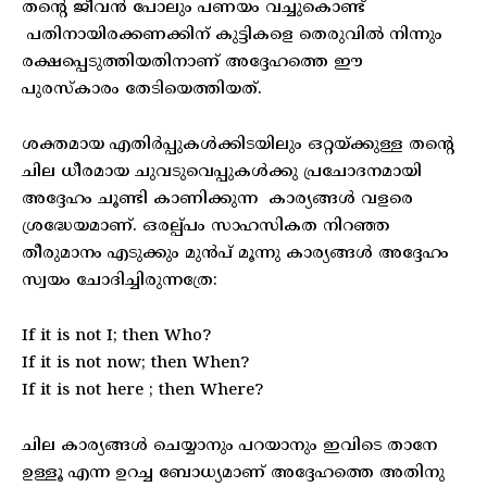
തന്റെ ജീവൻ പോലും പണയം വച്ചുകൊണ്ട്
പതിനായിരക്കണക്കിന് കുട്ടികളെ തെരുവിൽ നിന്നും
രക്ഷപ്പെടുത്തിയതിനാണ് അദ്ദേഹത്തെ ഈ
പുരസ്‌കാരം തേടിയെത്തിയത്.
ശക്തമായ എതിർപ്പുകൾക്കിടയിലും ഒറ്റയ്ക്കുള്ള തന്റെ
ചില ധീരമായ ചുവടുവെപ്പുകൾക്കു പ്രചോദനമായി
അദ്ദേഹം ചൂണ്ടി കാണിക്കുന്ന കാര്യങ്ങൾ വളരെ
ശ്രദ്ധേയമാണ്. ഒരല്പ്പം സാഹസികത നിറഞ്ഞ
തീരുമാനം എടുക്കും മുൻപ് മൂന്നു കാര്യങ്ങൾ അദ്ദേഹം
സ്വയം ചോദിച്ചിരുന്നത്രേ:
If it is not I; then Who?
If it is not now; then When?
If it is not here ; then Where?
ചില കാര്യങ്ങൾ ചെയ്യാനും പറയാനും ഇവിടെ താനേ
ഉള്ളൂ എന്ന ഉറച്ച ബോധ്യമാണ് അദ്ദേഹത്തെ അതിനു