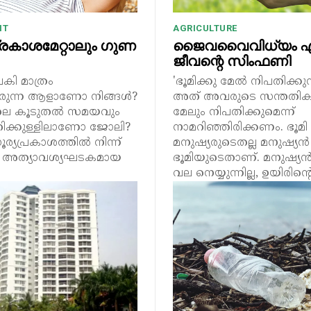
NT
AGRICULTURE
രകാശമേറ്റാലും ഗുണ
ജൈവവൈവിധ്യം എ
ജീവന്റെ സിംഫണി
ി മാത്രം
'ഭൂമിക്കു മേൽ നിപതിക്ക
രുന്ന ആളാണോ നിങ്ങൾ?
അത് അവരുടെ സന്തതിക
ലെ കൂടുതൽ സമയവും
മേലും നിപതിക്കുമെന്ന്
മുറിക്കുള്ളിലാണോ ജോലി?
നാമറിഞ്ഞിരിക്കണം. ഭൂമി
്യപ്രകാശത്തിൽ നിന്ന്
മനുഷ്യരുടെതല്ല മനുഷ്യൻ
്ട അത്യാവശ്യഘടകമായ
ഭൂമിയുടെതാണ്. മനുഷ്യൻ 
വല നെയ്യുന്നില്ല, ഉയിരിന്റെ.