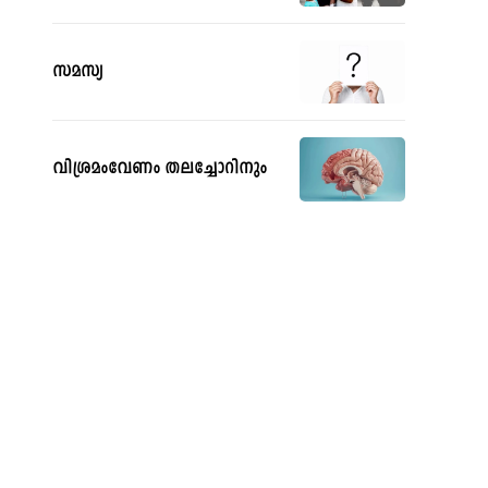
സമസ്യ
വിശ്രമംവേണം തലച്ചോറിനും