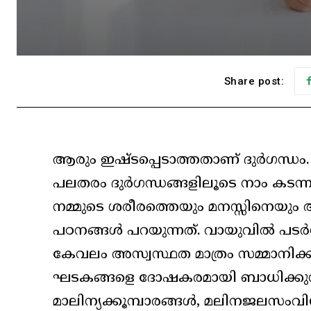
Share post:
ആരും ഇഷ്ടപ്പെടാത്തതാണ് ദുർഗന്ധം. 
പലതരം ദുർഗന്ധങ്ങളിലൂടെ നാം കടന്നു
നമ്മുടെ ശരീരത്തെയും മനസ്സിനെയും 
പഠനങ്ങൾ പറയുന്നത്. വായുവിൽ പടർ
കേവലം അസ്വസ്ഥത മാത്രം സമ്മാനിക്
ഘടകങ്ങളെ ദോഷകരമായി ബാധിക്കുന്
മാലിന്യക്കൂമ്പാരങ്ങൾ, മലിനജലസം