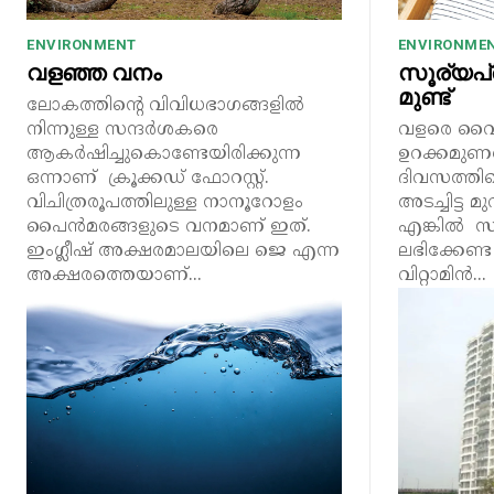
ENVIRONMENT
ENVIRONME
വളഞ്ഞ വനം
സൂര്യപ്
മുണ്ട്
ലോകത്തിന്റെ വിവിധഭാഗങ്ങളിൽ
നിന്നുള്ള സന്ദർശകരെ
വളരെ വൈക
ആകർഷിച്ചുകൊണ്ടേയിരിക്കുന്ന
ഉറക്കമുണ
ഒന്നാണ് ക്രൂക്കഡ് ഫോറസ്റ്റ്.
ദിവസത്തി
വിചിത്രരൂപത്തിലുള്ള നാനൂറോളം
അടച്ചിട്ട 
പൈൻമരങ്ങളുടെ വനമാണ് ഇത്.
എങ്കിൽ സൂര
ഇംഗ്ലീഷ് അക്ഷരമാലയിലെ ജെ എന്ന
ലഭിക്കേണ
അക്ഷരത്തെയാണ്...
വിറ്റാമിൻ...