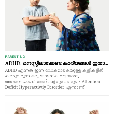
PARENTING
ADHD: മനസ്സിലാക്കേണ്ട കാര്യങ്ങൾ ഇതാ…
ADHD എന്നത് ഇന്ന് ലോകമാകെയുള്ള കുട്ടികളിൽ
കണ്ടുവരുന്ന ഒരു മാനസിക ആരോഗ്യ
അവസ്ഥയാണ്. അതിന്റെ പൂർണ രൂപം Attention
Deficit Hyperactivtiy Disorder എന്നാണ്....