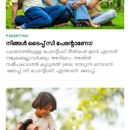
PARENTING
നിങ്ങൾ ടൈപ്പ് സി പേരന്റാണോ?
പലതരത്തിലുള്ള പേരന്റിംങ് രീതികൾ ഉണ്ട് എന്നത്
നമുക്കെല്ലാവർക്കും അറിയാം. അതിൽ
സമീപകാലത്ത് കൂടുതൽ ശ്രദ്ധ നേടുന്ന ഒന്നാണ്
ടൈപ്പ് സി പേരന്റിംങ്. എന്താണ് ടൈപ്പ്...