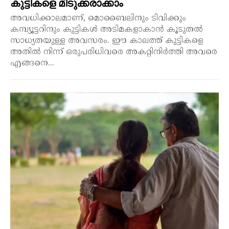
കുട്ടികളെ മിടുക്കരാക്കാം
അവധിക്കാലമാണ്, മൊബൈലിനും ടിവിക്കും
കമ്പ്യൂട്ടറിനും കുട്ടികൾ അടിമകളാകാൻ കൂടുതൽ
സാധ്യതയുള്ള അവസരം. ഈ കാലത്ത് കുട്ടികളെ
അതിൽ നിന്ന് ഒരുപരിധിവരെ അകറ്റിനിർത്തി അവരെ
എങ്ങനെ...