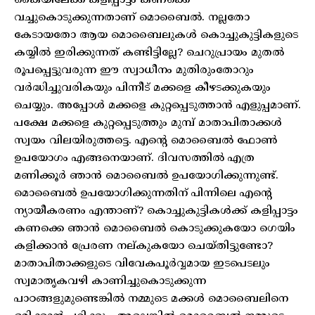
കൈയിലേക്ക് കളിപ്പാട്ടം കണക്കെ
വച്ചുകൊടുക്കുന്നതാണ് മൊബൈൽ. നല്ലതോ
കേടായതോ ആയ മൊബൈലുകൾ കൊച്ചുകുട്ടികളുടെ
കയ്യിൽ ഇരിക്കുന്നത് കണ്ടിട്ടില്ലേ? ചെറുപ്രായം മുതൽ
രൂപപ്പെട്ടുവരുന്ന ഈ സ്വാധീനം മുതിരുംതോറും
വർദ്ധിച്ചുവരികയും പിന്നീട് മക്കളെ കീഴടക്കുകയും
ചെയ്യും. അപ്പോൾ മക്കളെ കുറ്റപ്പെടുത്താൻ എളുപ്പമാണ്.
പക്ഷേ മക്കളെ കുറ്റപ്പെടുത്തും മുമ്പ് മാതാപിതാക്കൾ
സ്വയം വിലയിരുത്തട്ടെ. എന്റെ മൊബൈൽ ഫോൺ
ഉപയോഗം എങ്ങനെയാണ്. ദിവസത്തിൽ എത്ര
മണിക്കൂർ ഞാൻ മൊബൈൽ ഉപയോഗിക്കുന്നുണ്ട്.
മൊബൈൽ ഉപയോഗിക്കുന്നതിന് പിന്നിലെ എന്റെ
ന്യായീകരണം എന്താണ്? കൊച്ചുകുട്ടികൾക്ക് കളിപ്പാട്ടം
കണക്കെ ഞാൻ മൊബൈൽ കൊടുക്കുകയോ ഗെയിം
കളിക്കാൻ പ്രേരണ നല്കുകയോ ചെയ്തിട്ടുണ്ടോ?
മാതാപിതാക്കളുടെ വിവേകപൂർവ്വമായ ഇടപെടലും
സ്വമാതൃകവഴി കാണിച്ചുകൊടുക്കുന്ന
പാഠങ്ങളുമുണ്ടെങ്കിൽ നമ്മുടെ മക്കൾ മൊബൈലിനെ