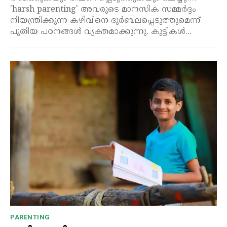
'harsh parenting' അവരുടെ മാനസിക സമ്മർദ്ദം
നിയന്ത്രിക്കുന്ന കഴിവിനെ ദുർബലപ്പെടുത്തുമെന്ന്
പുതിയ പഠനങ്ങൾ വ്യക്തമാക്കുന്നു. കുട്ടികൾ...
PARENTING