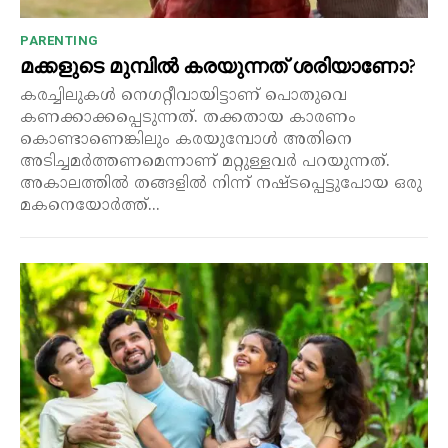
PARENTING
മക്കളുടെ മുമ്പിൽ കരയുന്നത് ശരിയാണോ?
കരച്ചിലുകൾ നെഗറ്റീവായിട്ടാണ് പൊതുവെ
കണക്കാക്കപ്പെടുന്നത്. തക്കതായ കാരണം
കൊണ്ടാണെങ്കിലും കരയുമ്പോൾ അതിനെ
അടിച്ചമർത്തണമെന്നാണ് മറ്റുള്ളവർ പറയുന്നത്.
അകാലത്തിൽ തങ്ങളിൽ നിന്ന് നഷ്ടപ്പെട്ടുപോയ ഒരു
മകനെയോർത്ത്...