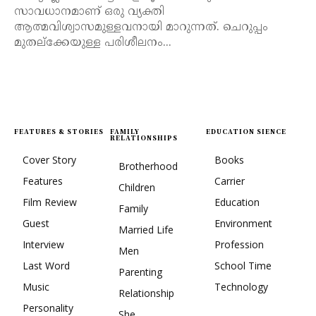
സാവധാനമാണ് ഒരു വ്യക്തി
ആത്മവിശ്വാസമുള്ളവനായി മാറുന്നത്. ചെറുപ്പം
മുതല്ക്കേയുള്ള പരിശീലനം...
FEATURES & STORIES
FAMILY
EDUCATION SIENCE
RELATIONSHIPS
Cover Story
Books
Brotherhood
Features
Carrier
Children
Film Review
Education
Family
Guest
Environment
Married Life
Interview
Profession
Men
Last Word
School Time
Parenting
Music
Technology
Relationship
Personality
She