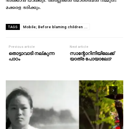
ഭരിക്കാൻ പഠിക്കും. അല്ലെങ്കിൽ മൊബൈൽ നമ്മുടെ
മക്കളെ ഭരിക്കും.
Mobile; Before blaming children ...
TAGS
Previous article
Next article
തൊട്ടാവാടി നല്കുന്ന
സാന്റോറിനിയിലേക്ക്
പാഠം
യാത്ര പോയാലോ?