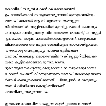
കോവിഡിന് മുമ്പ് മക്കൾക്ക് മൊബൈൽ
ഉപയോഗിക്കാൻ നിയന്ത്രണമുണ്ടായിരുന്നുവെങ്കിലും
മാതാപിതാക്കൾ ആ നിയന്ത്രണം തങ്ങളുടെ
ജീവിതത്തിൽ നടപ്പിലാക്കിയിരുന്നില്ല. മക്കൾ കണ്ടതും
കണ്ടുകൊണ്ടിരുന്നതും നിരന്തരമായി ഫോൺ/ കമ്പ്യൂട്ടർ
ഉപയോഗിക്കുന്ന മാതാപിതാക്കളെയാണ്. ഒരുപക്ഷേ
ചിലതൊക്കെ അവരുടെ ജോലിയുടെ ഭാഗമായിട്ടാവാം.
അതൊരു ആനൂകൂല്യം. പക്ഷേ ഭൂരിപക്ഷം
മാതാപിതാക്കളും മൊബൈലിനെ കിടപ്പുമുറിയിലേക്ക്
വരെ കൂട്ടിക്കൊണ്ടുവരുന്നവരാണ്.
ദൂരെയുള്ളസുഹൃത്തുക്കളുമായോ ബന്ധുക്കളുമായോ
ഫോൺ ചെയ്ത് കിടന്നുറങ്ങുന്ന മാതാപിതാക്കളെയാണ്
മ്ക്കൾ കണ്ടുകൊണ്ടിരുന്നത്. ചിലപ്പോൾ മക്കളെയും
അവർ വീഡിയോ കോളിങ്ങിലേക്ക്
ക്ഷണിക്കുന്നുമുണ്ടാവാം.
ഇങ്ങനെ മാതാപിതാക്കളുടെ തുടർച്ചയായ ഫോൺ