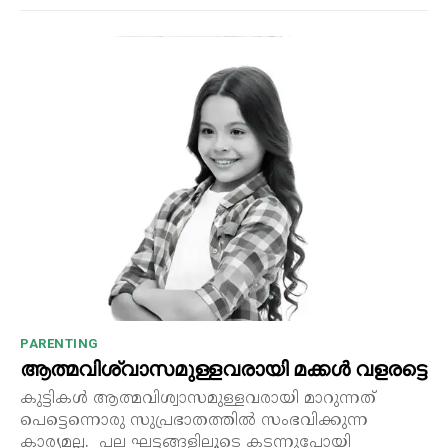
PARENTING
ആത്മവിശ്വാസമുള്ളവരായി മക്കൾ വളരട്ടെ
കുട്ടികൾ ആത്മവിശ്വാസമുള്ളവരായി മാറുന്നത്
പെട്ടെന്നൊരു സുപ്രഭാതത്തിൽ സംഭവിക്കുന്ന
കാര്യമല്ല. പല ഘട്ടങ്ങളിലൂടെ കടന്നുപോയി