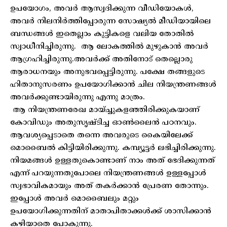
ഉപയോഗം, അവർ ആസ്വദിക്കുന്ന വീഡിയോകൾ,
അവർ നിലനിർത്തിപ്പോരുന്ന സോഷ്യൽ മീഡിയായിലെ
ബന്ധങ്ങൾ ഇതെല്ലാം കുട്ടികളെ വലിയ തോതിൽ
സ്വാധീനിച്ചിരുന്നു. ആ ലോകത്തിൽ മുഴുകാൻ അവർ
ആഗ്രഹിച്ചിരുന്നു.അവർക്ക് അതിനോട് തെല്ലൊരു
ആരാധനയും അനുഭവപ്പെട്ടിരുന്നു. പക്ഷേ തങ്ങളുടെ
ഹിതാനുസരണം ഉപയോഗിക്കാൻ ചില നിയന്ത്രണങ്ങൾ
അവർക്കുണ്ടായിരുന്നു എന്നു മാത്രം.
ആ നിയന്ത്രണരേഖ മായ്ച്ചുകളഞ്ഞിരിക്കുകയാണ്
കോവിഡും അതുസൃഷ്ടിച്ച ഓൺലൈൻ പഠനവും.
ആവശ്യപ്പെടാതെ തന്നെ അവരുടെ കൈയിലേക്ക്
മൊബൈൽ കിട്ടിയിരിക്കുന്നു. കമ്പ്യൂട്ടർ ലഭിച്ചിരിക്കുന്നു.
നിയമങ്ങൾ ഉള്ളതുകൊണ്ടാണ് നാം അത് ഭേദിക്കുന്നത്
എന്ന് പറയുന്നതുപോലെ നിയന്ത്രണങ്ങൾ ഉള്ളപ്പോൾ
സ്വഭാവികമായും അത് തകർക്കാൻ പ്രേരണ തോന്നും.
ഇപ്പോൾ അവർ മൊബൈലും മറ്റും
ഉപയോഗിക്കുന്നതിന് മാതാപിതാക്കൾക്ക് ശാസിക്കാൻ
കഴിയാതെ പോകുന്നു.