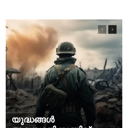
യുദ്ധങ്ങൾ