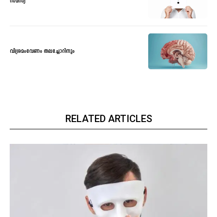
സമസ്യ
വിശ്രമംവേണം തലച്ചോറിനും
RELATED ARTICLES