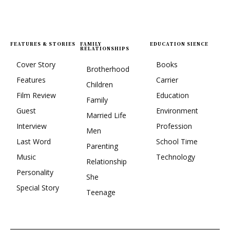
FEATURES & STORIES
FAMILY
EDUCATION SIENCE
RELATIONSHIPS
Cover Story
Books
Brotherhood
Features
Carrier
Children
Film Review
Education
Family
Guest
Environment
Married Life
Interview
Profession
Men
Last Word
School Time
Parenting
Music
Technology
Relationship
Personality
She
Special Story
Teenage