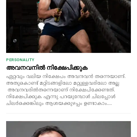
PERSONALITY
അവനവനിൽ നിക്ഷേപിക്കുക
ഏറ്റവും വലിയ നിക്ഷേപം അവനവൻ തന്നെയാണ്.
അതുകൊണ്ട് മറ്റിടങ്ങളിലോ മറ്റുള്ളവരിലോ അല്ല
അവനവരിൽതന്നെയാണ് നിക്ഷേപിക്കേണ്ടത്.
നിക്ഷേപിക്കുക എന്നു പറയുമ്പോൾ ചിലപ്പോൾ
ചിലർക്കെങ്കിലും ആശയക്കുഴപ്പം ഉണ്ടാകാം....