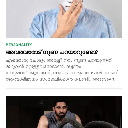
PERSONALITY
അവരവരോട് നുണ പറയാറുണ്ടോ?
എന്തൊരു ചോദ്യം അല്ലേ? നാം നുണ പറയുന്നത്
മുഴുവൻ മറ്റുള്ളവരോടാണ്. സ്വന്തം
നേട്ടങ്ങൾക്കുവേണ്ടി, സ്വന്തം കാര്യം നേടാൻ വേണ്ടി...
ആത്മാഭിമാനം സംരക്ഷിക്കാൻ വേണ്ടി.. അങ്ങനെ...