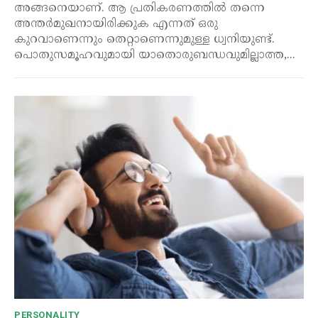
അങ്ങനെയാണ്. ആ പ്രതികരണത്തിൽ തന്നെ
അന്തർമുഖനായിരിക്കുക എന്നത് ഒരു
കുറവാണെന്നും തെറ്റാണെന്നുമുള്ള ധ്വനിയുണ്ട്.
പൊതുസമൂഹവുമായി യാതൊരുബന്ധവുമില്ലാത്ത,...
PERSONALITY