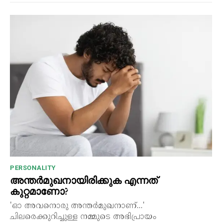
PERSONALITY
അന്തർമുഖനായിരിക്കുക എന്നത്
കുറ്റമാണോ?
'ഓ അവനൊരു അന്തർമുഖനാണ്...'
ചിലരെക്കുറിച്ചുള്ള നമ്മുടെ അഭിപ്രായം