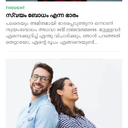
THOUGHT
സ്വയം ബോധം എന്ന ഭാരം
പലരെയും അമിതമായി ഭാരപ്പെടുത്തുന്ന ഒന്നാണ്
സ്വയംബോധം അഥവാ self consciounsess. മറ്റുള്ളവർ
എന്നെക്കുറിച്ച് എന്തു വിചാരിക്കും, ഞാൻ പറഞ്ഞത്
തെറ്റായോ, എന്റെ രൂപം എങ്ങനെയുണ്ട്...