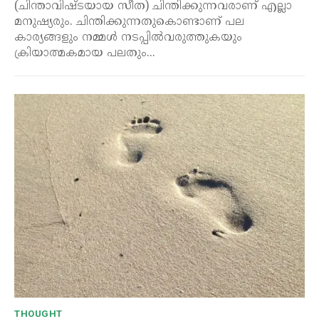
(ചിന്താവിഷ്ടയായ സീത) ചിന്തിക്കുന്നവരാണ് എല്ലാ
മനുഷ്യരും. ചിന്തിക്കുന്നതുകൊണ്ടാണ് പല
കാര്യങ്ങളും നമ്മൾ നടപ്പിൽവരുത്തുകയും
ക്രിയാത്മകമായ പലതും...
THOUGHT