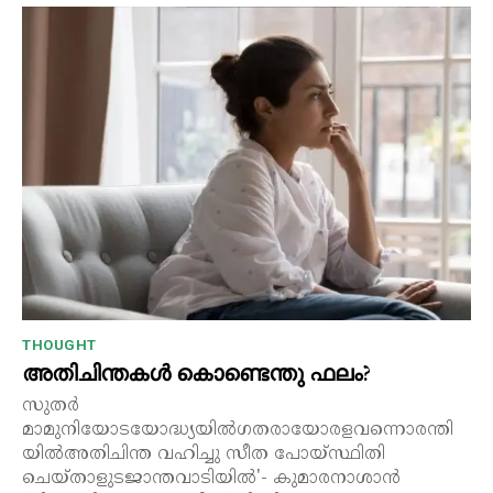
THOUGHT
അതിചിന്തകൾ കൊണ്ടെന്തു ഫലം?
സുതർ
മാമുനിയോടയോദ്ധ്യയിൽഗതരായോരളവന്നൊരന്തി
യിൽഅതിചിന്ത വഹിച്ചു സീത പോയ്സ്ഥിതി
ചെയ്താളുടജാന്തവാടിയിൽ'- കുമാരനാശാൻ