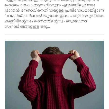
'എല്ലാ യുദ്ധങ്ങളും ആദ്യം അവതരിപ്പിക്കപ്പെടുന്നത്
കൊലപാതകം ആസ്വദിക്കുന്ന ഏതെങ്കിലുമൊരു
ഭ്രാന്തൻ നേതാവിനെതിരായുള്ള പ്രതിരോധമായിട്ടാണ്
' ജോർജ് ഓർവെൽ യുദ്ധങ്ങളുടെ ചരിത്രമെടുത്താൽ
കണ്ണീരിന്റെയും രക്തത്തിന്റേയും ഒടുങ്ങാത്ത
സംഘർഷങ്ങളുള്ള ഒരു...