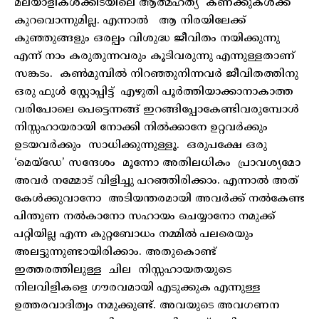
മലയാളികൾക്കിടയിലെ ആത്മഹത്യ കണക്കുകൾക്ക്
കുറവൊന്നുമില്ല. എന്നാൽ ആ നിരയിലേക്ക്
കുഞ്ഞുങ്ങളും ഒരല്പം വിശുദ്ധ ജീവിതം നയിക്കുന്നു
എന്ന് നാം കരുതുന്നവരും കൂടിവരുന്നു എന്നുള്ളതാണ്
സങ്കടം. കൺമുമ്പിൽ നിറഞ്ഞുനിന്നവർ ജീവിതത്തിനു
ഒരു ഫുൾ സ്റ്റോപ്പിട്ട് എഴുതി പൂർത്തിയാക്കാനാകാത്ത
വരിപോലെ പെട്ടെന്നങ്ങ് ഇറങ്ങിപ്പോകേണ്ടിവരുമ്പോൾ
നിസ്സഹായരായി നോക്കി നിൽക്കാനേ ഉറ്റവർക്കും
ഉടയവർക്കും സാധിക്കുന്നുള്ളൂ. ഒരുപക്ഷേ ഒരു
‘മെയ്‌ഡേ’ സന്ദേശം മൂന്നോ അതിലധികം പ്രാവശ്യമോ
അവർ നമ്മോട് വിളിച്ചു പറഞ്ഞിരിക്കാം. എന്നാൽ അത്
കേൾക്കുവാനോ അടിയന്തരമായി അവർക്ക് നൽകേണ്ട
പിന്തുണ നൽകാനോ സഹായം ചെയ്യാനോ നമുക്ക്
പറ്റിയില്ല എന്ന കുറ്റബോധം നമ്മിൽ പലരെയും
അലട്ടുന്നുണ്ടായിരിക്കാം. അതുകൊണ്ട്
ഇത്തരത്തിലുള്ള ചില നിസ്സഹായതയുടെ
നിലവിളികളെ ഗൗരവമായി എടുക്കുക എന്നുള്ള
ഉത്തരവാദിത്വം നമുക്കുണ്ട്. അവയുടെ അവഗണന