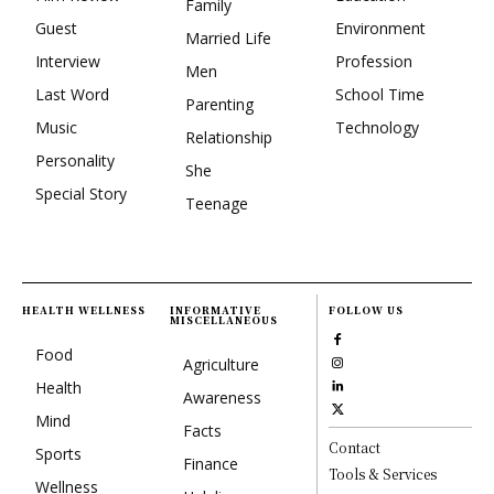
Family
Guest
Environment
Married Life
Interview
Profession
Men
Last Word
School Time
Parenting
Music
Technology
Relationship
Personality
She
Special Story
Teenage
HEALTH WELLNESS
INFORMATIVE
FOLLOW US
MISCELLANEOUS
Food
Agriculture
Health
Awareness
Mind
Facts
Contact
Sports
Finance
Tools & Services
Wellness