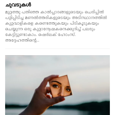
ചുവടുകൾ
മുറ്റത്തു പതിഞ്ഞ കാൽപ്പാദങ്ങളുടെയും ചെരിപ്പിൽ
പറ്റിപ്പിടിച്ച മണൽത്തരികളുടെയും അടിസ്ഥാനത്തിൽ
കുറ്റവാളികളെ കണ്ടെത്തുകയും പിടികൂടുകയും
ചെയ്യുന്ന ഒരു കുറ്റാന്വേഷകനെക്കുറിച്ച് പലരും
കേട്ടിട്ടുണ്ടാകാം. ഷെർലക് ഹോംസ്.
അദ്ദേഹത്തിന്റെ...