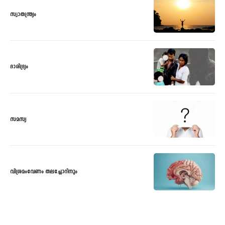
സ്വാതന്ത്ര്യം
ദാരിദ്ര്യം
സമസ്യ
വിശ്രമംവേണം തലച്ചോറിനും