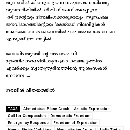
തുലാസിൽ കിടന്നു ആടുന്ന നമ്മുടെ ജനാധിപത്യ
വ്യവസ്ഥിതിയിൽ നീതി നിഷേധിക്കപ്പെടുന്ന
ദരിദ്രന്റെയും ഭിന്നലിംഗക്കാരുടെയും ന്യൂനപക്ഷ
ജനവിഭാഗത്തിന്റെയും ‘മെയ്‌ഡേ’ നിലവിളികൾ
കേൾക്കാതെ പോകുന്നതിൽ പരം അപരാധം വേറെ
എന്തുണ്ട് ഈ നാട്ടിൽ…
ജനാധിപത്യത്തിന്റെ അപായമണി
മുഴങ്ങിക്കൊണ്ടിരിക്കുന്ന ഈ കാലഘട്ടത്തിൽ
ഏവർക്കും സ്വാതന്ത്ര്യദിനത്തിന്റെ ആശംസകൾ
നേരുന്നു ….
നൗജിൻ വിതയത്തിൽ
Ahmedabad Plane Crash
Artistic Expression
TAGS
Call for Compassion
Democratic Freedom
Emergency Response
Freedom of Expression
Human Rights Violations
Humanitarian Appeal
India Today