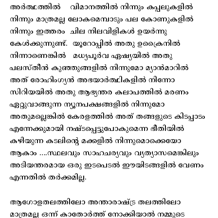
അർത്ഥത്തിൽ വിമാനത്തിൽ നിന്നും കപ്പലുകളിൽ
നിന്നും മാത്രമല്ല ലോകമെമ്പാടും പല കോണുകളിൽ
നിന്നും ഇത്തരം ചില നിലവിളികൾ ഉയർന്നു
കേൾക്കുന്നുണ്ട്. യൂറോപ്പിൽ അതു ഉക്രൈനിൽ
നിന്നാണെങ്കിൽ മധ്യപൂർവ ഏഷ്യയിൽ അതു
പലസ്തീൻ കുഞ്ഞുങ്ങളിൽ നിന്നുമോ മ്യാൻമാറിൽ
അത് രോഹിംഗ്യൻ അഭയാർത്ഥികളിൽ നിന്നോ
സിറിയയിൽ അതു ആഭ്യന്തര കലാപത്തിൽ മരണം
ഏറ്റുവാങ്ങുന്ന ന്യൂനപക്ഷങ്ങളിൽ നിന്നുമോ
അതുമല്ലെങ്കിൽ കേരളത്തിൽ അത് തങ്ങളുടെ കിടപ്പാടം
എന്നേക്കുമായി നഷ്ടപ്പെട്ടുപോകുമെന്ന ഭീതിയിൽ
കഴിയുന്ന കടലിന്റെ മക്കളിൽ നിന്നുമൊക്കെയോ
ആകാം ….സ്ഥലവും സാഹചര്യവും വ്യത്യാസമെങ്കിലും
അടിയന്തരമായ ഒരു ഇടപെടൽ ഈയിടങ്ങളിൽ വേണം
എന്നതിൽ തർക്കമില്ല.
ആഗോളതലത്തിലോ അന്താരാഷ്ട്ര തലത്തിലോ
മാത്രമല്ല ഒന്ന് കാതോർത്ത് നോക്കിയാൽ നമ്മുടെ