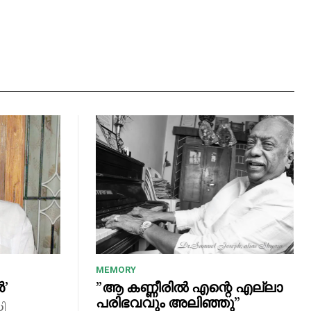
MEMORY
ൻ’
”ആ കണ്ണീരിൽ എന്റെ എല്ലാ
പരിഭവവും അലിഞ്ഞു”
ി