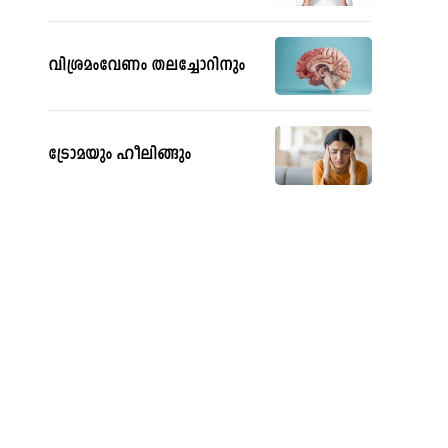
വിശ്രമംവേണം തലച്ചോറിനും
ട്രോമയും ഹീലിങ്ങും