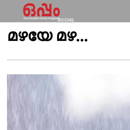
SOCIAL
മഴയേ മഴ…