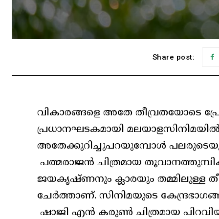
Share post:
വികാരങ്ങളെ അതേ തീവ്രതയോടെ പ്ര
പ്രധാനഘടകമായി മലയാളസിനിമയിൽ പലയ
അതേക്കുറിച്ചുപറയുമ്പോൾ പലരുടെയും 
പത്മരാജൻ ചിത്രമായ തൂവാനത്തുമ്പ
ജയകൃഷ്ണനും ക്ലാരയും തമ്മിലുള്ള 
ചേർത്താണ്. സിനിമയുടെ കേന്ദ്രഭാഗങ്ങള
ഷാജി എൻ കരുൺ ചിത്രമായ പിറവിയിലു