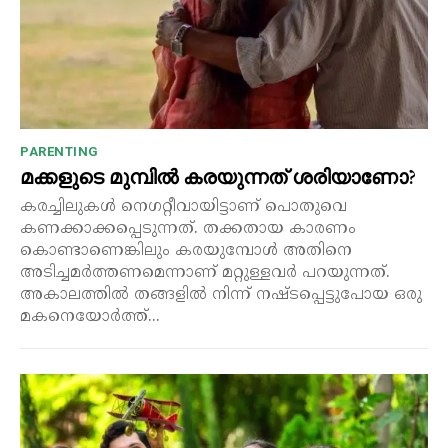
PARENTING
മക്കളുടെ മുമ്പിൽ കരയുന്നത് ശരിയാണോ?
കരച്ചിലുകൾ നെഗറ്റീവായിട്ടാണ് പൊതുവെ
കണക്കാക്കപ്പെടുന്നത്. തക്കതായ കാരണം
കൊണ്ടാണെങ്കിലും കരയുമ്പോൾ അതിനെ
അടിച്ചമർത്തണമെന്നാണ് മറ്റുള്ളവർ പറയുന്നത്.
അകാലത്തിൽ തങ്ങളിൽ നിന്ന് നഷ്ടപ്പെട്ടുപോയ ഒരു
മകനെയോർത്ത്...