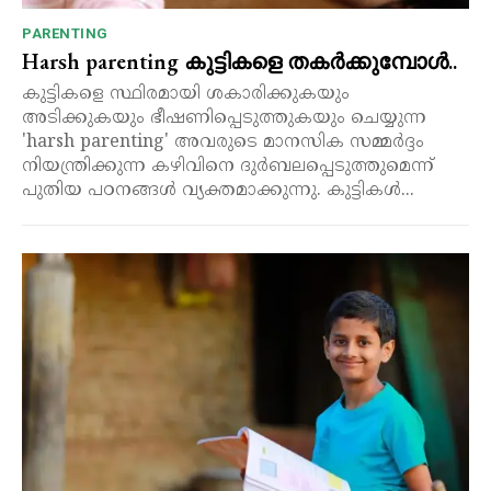
PARENTING
Harsh parenting കുട്ടികളെ തകർക്കുമ്പോൾ..
കുട്ടികളെ സ്ഥിരമായി ശകാരിക്കുകയും
അടിക്കുകയും ഭീഷണിപ്പെടുത്തുകയും ചെയ്യുന്ന
'harsh parenting' അവരുടെ മാനസിക സമ്മർദ്ദം
നിയന്ത്രിക്കുന്ന കഴിവിനെ ദുർബലപ്പെടുത്തുമെന്ന്
പുതിയ പഠനങ്ങൾ വ്യക്തമാക്കുന്നു. കുട്ടികൾ...