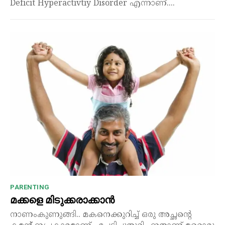
Deficit Hyperactivtiy Disorder എന്നാണ്....
PARENTING
മക്കളെ മിടുക്കരാക്കാൻ
നാണംകുണുങ്ങി.. മകനെക്കുറിച്ച് ഒരു അച്ഛന്റെ