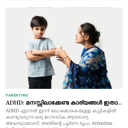
PARENTING
ADHD: മനസ്സിലാക്കേണ്ട കാര്യങ്ങൾ ഇതാ…
ADHD എന്നത് ഇന്ന് ലോകമാകെയുള്ള കുട്ടികളിൽ
കണ്ടുവരുന്ന ഒരു മാനസിക ആരോഗ്യ
അവസ്ഥയാണ്. അതിന്റെ പൂർണ രൂപം Attention