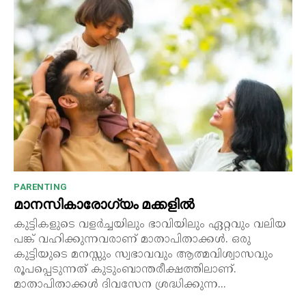
PARENTING
മാനസികാരോഗ്യം മക്കളിൽ
കുട്ടികളുടെ വളർച്ചയിലും ഭാവിയിലും ഏറ്റവും വലിയ
പങ്ക് വഹിക്കുന്നവരാണ് മാതാപിതാക്കൾ. ഒരു
കുട്ടിയുടെ മനസ്സും സ്വഭാവവും ആത്മവിശ്വാസവും
രൂപപ്പെടുന്നത് കുടുംബാന്തരീക്ഷത്തിലാണ്.
മാതാപിതാക്കൾ ദിവസേന ശ്രദ്ധിക്കുന്ന...