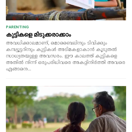
PARENTING
കുട്ടികളെ മിടുക്കരാക്കാം
അവധിക്കാലമാണ്, മൊബൈലിനും ടിവിക്കും
കമ്പ്യൂട്ടറിനും കുട്ടികൾ അടിമകളാകാൻ കൂടുതൽ
സാധ്യതയുള്ള അവസരം. ഈ കാലത്ത് കുട്ടികളെ
അതിൽ നിന്ന് ഒരുപരിധിവരെ അകറ്റിനിർത്തി അവരെ
എങ്ങനെ...