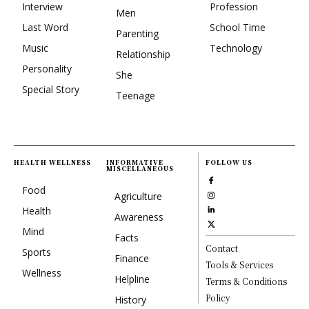
Interview
Profession
Men
Last Word
School Time
Parenting
Music
Technology
Relationship
Personality
She
Special Story
Teenage
HEALTH WELLNESS
INFORMATIVE
FOLLOW US
MISCELLANEOUS
Food
Agriculture
Health
Awareness
Mind
Facts
Contact
Sports
Finance
Tools & Services
Wellness
Helpline
Terms & Conditions
Policy
History