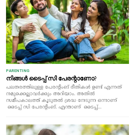
PARENTING
നിങ്ങൾ ടൈപ്പ് സി പേരന്റാണോ?
പലതരത്തിലുള്ള പേരന്റിംങ് രീതികൾ ഉണ്ട് എന്നത്
നമുക്കെല്ലാവർക്കും അറിയാം. അതിൽ
സമീപകാലത്ത് കൂടുതൽ ശ്രദ്ധ നേടുന്ന ഒന്നാണ്
ടൈപ്പ് സി പേരന്റിംങ്. എന്താണ് ടൈപ്പ്...