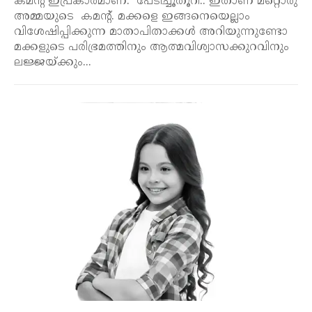
കമന്റ് ഇപ്രകാരമാണ്. പേടിച്ചൂതൂറി.. ഇതാണ് മറ്റൊരു
അമ്മയുടെ കമന്റ്. മക്കളെ ഇങ്ങനെയെല്ലാം
വിശേഷിപ്പിക്കുന്ന മാതാപിതാക്കൾ അറിയുന്നുണ്ടോ
മക്കളുടെ പരിഭ്രമത്തിനും ആത്മവിശ്വാസക്കുറവിനും
ലജ്ജയ്ക്കും...