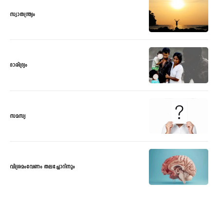
സ്വാതന്ത്ര്യം
ദാരിദ്ര്യം
സമസ്യ
വിശ്രമംവേണം തലച്ചോറിനും