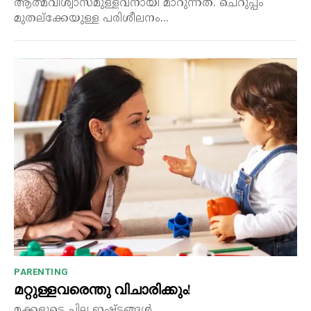
ആത്മവിശ്വാസമുള്ളവനായി മാറുന്നത്. ചെറുപ്പം
മുതല്ക്കേയുള്ള പരിശീലനം...
PARENTING
മറ്റുള്ളവരെന്തു വിചാരിക്കും!
മക്കളുടെ ചില ഇഷ്ടങ്ങൾ