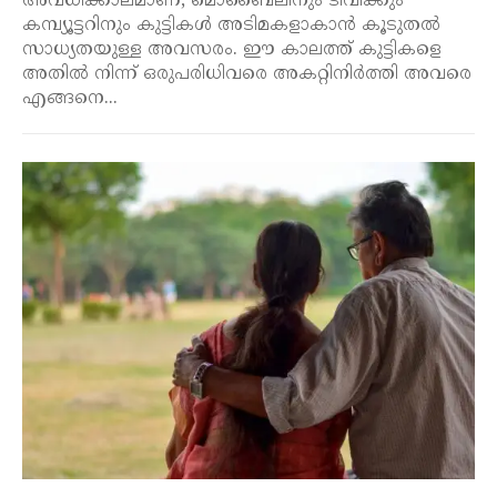
അവധിക്കാലമാണ്, മൊബൈലിനും ടിവിക്കും
കമ്പ്യൂട്ടറിനും കുട്ടികൾ അടിമകളാകാൻ കൂടുതൽ
സാധ്യതയുള്ള അവസരം. ഈ കാലത്ത് കുട്ടികളെ
അതിൽ നിന്ന് ഒരുപരിധിവരെ അകറ്റിനിർത്തി അവരെ
എങ്ങനെ...