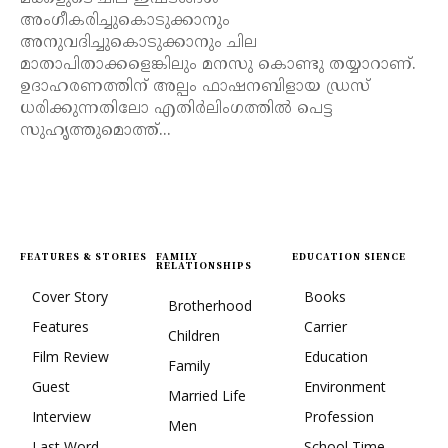
അംഗീകരിച്ചുകൊടുക്കാനും
അനുവദിച്ചുകൊടുക്കാനും ചില
മാതാപിതാക്കളെങ്കിലും മനസു കൊണ്ടു തയ്യാറാണ്.
ഉദാഹരണത്തിന് അല്പം ഫാഷനബിളായ ഡ്രസ്
ധരിക്കുന്നതിലോ എതിർലിംഗത്തിൽ പെട്ട
സുഹൃത്തുമൊത്ത്...
FEATURES & STORIES
FAMILY
EDUCATION SIENCE
RELATIONSHIPS
Cover Story
Books
Brotherhood
Features
Carrier
Children
Film Review
Education
Family
Guest
Environment
Married Life
Interview
Profession
Men
Last Word
School Time