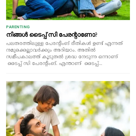
PARENTING
നിങ്ങൾ ടൈപ്പ് സി പേരന്റാണോ?
പലതരത്തിലുള്ള പേരന്റിംങ് രീതികൾ ഉണ്ട് എന്നത്
നമുക്കെല്ലാവർക്കും അറിയാം. അതിൽ
സമീപകാലത്ത് കൂടുതൽ ശ്രദ്ധ നേടുന്ന ഒന്നാണ്
ടൈപ്പ് സി പേരന്റിംങ്. എന്താണ് ടൈപ്പ്...