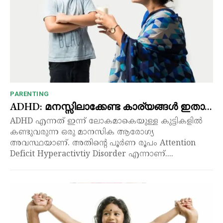
PARENTING
ADHD: മനസ്സിലാക്കേണ്ട കാര്യങ്ങൾ ഇതാ…
ADHD എന്നത് ഇന്ന് ലോകമാകെയുള്ള കുട്ടികളിൽ
കണ്ടുവരുന്ന ഒരു മാനസിക ആരോഗ്യ
അവസ്ഥയാണ്. അതിന്റെ പൂർണ രൂപം Attention
Deficit Hyperactivtiy Disorder എന്നാണ്....