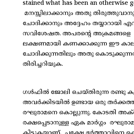
stained what has been an otherwise gor
മനസ്സിലാക്കാനും അതു തിരുത്തുവാന
ചോദിക്കാനും അദ്ദേഹം തയ്യാറായി എന്
സവിശേഷത. അപരന്റെ അക്രമങ്ങളെ ക്ഷമ
ലക്ഷണമായി കണക്കാക്കുന്ന ഈ കാലഘട്
ചോദിക്കുന്നതിലും അതു കൊടുക്കുന്നതി
തിരിച്ചറിയുക.
ഗൾഫിൽ ജോലി ചെയ്തിരുന്ന രണ്ടു കൂ
അവർക്കിടയിൽ ഉണ്ടായ ഒരു തർക്ക
രഘുരാമനെ കൊല്ലുന്നു. കോടതി അക്
രക്ഷപ്പെടാനുള്ള ഏക മാർഗ്ഗം രഘുരാമന്റ
കിട്ടുകയാണ്. പക്ഷേ ഭർത്താവിനെ ക