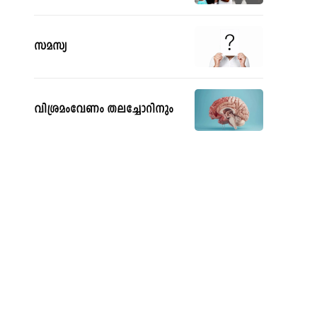
സമസ്യ
വിശ്രമംവേണം തലച്ചോറിനും