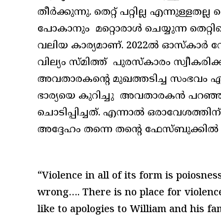
തീർക്കുന്നു. തെറ്റ് പറ്റില്ല എന്നുള്ളതല്ല
പോകാനും മറ്റൊരാൾ ചെയ്യുന്ന തെറ്റ
വലിയ കാര്യമാണ്. 2022ൽ ഓസ്‌കാർ വേദ
വില്യം സ്മിത്ത് പുരസ്‌കാരം സ്വീകരി
അവതാരകന്റെ മുഖത്തടിച്ച സംഭവം ഏറെ
ഭാര്യയെ കുറിച്ചു അവതാരകൻ പറഞ്
ചൊടിപ്പിച്ചത്. എന്നാൽ ഒരാവേശത്തിന
അദ്ദേഹം തന്നെ തന്റെ ഫേസ്ബുക്കിൽ 
“Violence in all of its form is poiosne
wrong…. There is no place for violence
like to apologies to William and his f