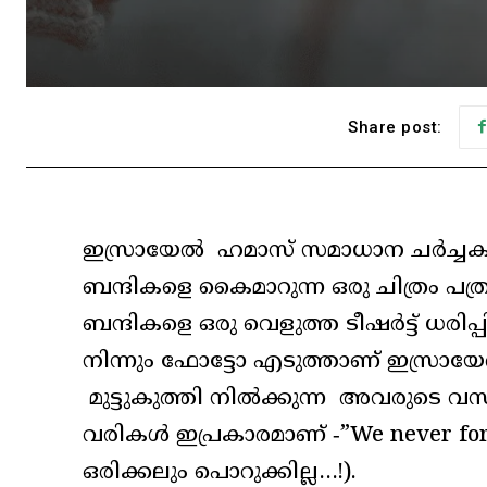
Share post:
ഇസ്രായേൽ ഹമാസ് സമാധാന ചർച്ചക
ബന്ദികളെ കൈമാറുന്ന ഒരു ചിത്രം പത്ര
ബന്ദികളെ ഒരു വെളുത്ത ടീഷർട്ട് ധരിപ്
നിന്നും ഫോട്ടോ എടുത്താണ് ഇസ്ര
മുട്ടുകുത്തി നിൽക്കുന്ന അവരുടെ വസ
വരികൾ ഇപ്രകാരമാണ് ‑”We never forg
ഒരിക്കലും പൊറുക്കില്ല…!).