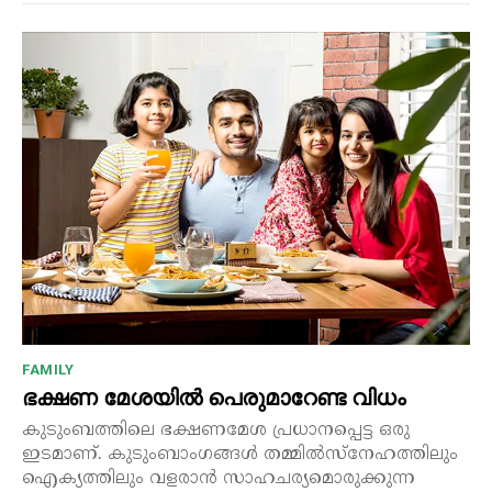
FAMILY
ഭക്ഷണ മേശയിൽ പെരുമാറേണ്ട വിധം
കുടുംബത്തിലെ ഭക്ഷണമേശ പ്രധാനപ്പെട്ട ഒരു
ഇടമാണ്. കുടുംബാംഗങ്ങൾ തമ്മിൽസ്നേഹത്തിലും
ഐക്യത്തിലും വളരാൻ സാഹചര്യമൊരുക്കുന്ന