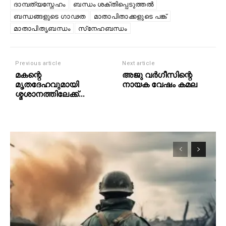
ദാമ്പത്യസ്നേഹം
ബന്ധം ശക്തിപ്പെടുത്തല്‍
ബന്ധങ്ങളുടെ ഗാഢത
മാതാപിതാക്കളുടെ പങ്ക്
മാതാപിതൃബന്ധം
സ്‌നേഹബന്ധം
Previous article
Next article
മകന്റെ
അജു വര്‍ഗീസിന്റെ
മൃതദേഹവുമായി
നായക വേഷം കമല
ശ്മശാനത്തിലേക്ക്…