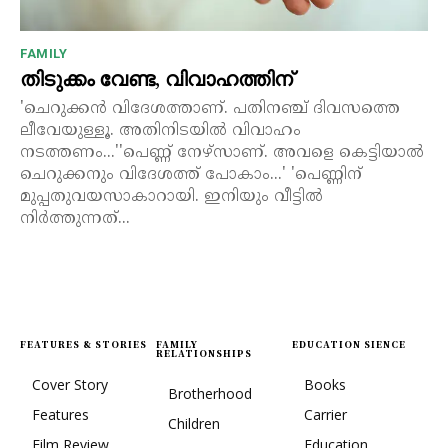
FAMILY
തിടുക്കം വേണ്ട, വിവാഹത്തിന്
'ചെറുക്കൻ വിദേശത്താണ്. പതിനഞ്ച് ദിവസത്തെ
ലീവേയുള്ളൂ. അതിനിടയിൽ വിവാഹം
നടത്തണം...''പെണ്ണ് നേഴ്സാണ്. അവളെ കെട്ടിയാൽ
ചെറുക്കനും വിദേശത്ത് പോകാം...' 'പെണ്ണിന്
മുപ്പതുവയസാകാറായി. ഇനിയും വീട്ടിൽ
നിർത്തുന്നത്...
FEATURES & STORIES
FAMILY
EDUCATION SIENCE
RELATIONSHIPS
Cover Story
Books
Brotherhood
Features
Carrier
Children
Film Review
Education