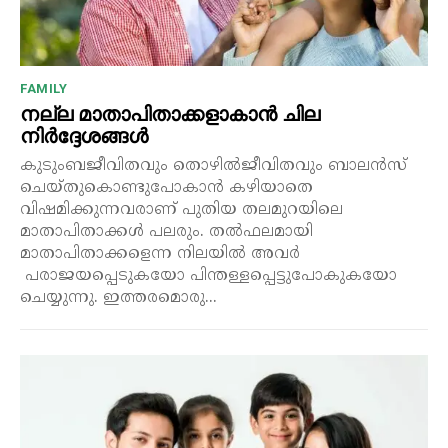
FAMILY
നല്ല മാതാപിതാക്കളാകാൻ ചില
നിർദ്ദേശങ്ങൾ
കുടുംബജീവിതവും തൊഴിൽജീവിതവും ബാലൻസ്
ചെയ്തുകൊണ്ടുപോകാൻ കഴിയാതെ
വിഷമിക്കുന്നവരാണ് പുതിയ തലമുറയിലെ
മാതാപിതാക്കൾ പലരും. തൽഫലമായി
മാതാപിതാക്കളെന്ന നിലയിൽ അവർ
പരാജയപ്പെടുകയോ പിന്തള്ളപ്പെട്ടുപോകുകയോ
ചെയ്യുന്നു. ഇത്തരമൊരു...