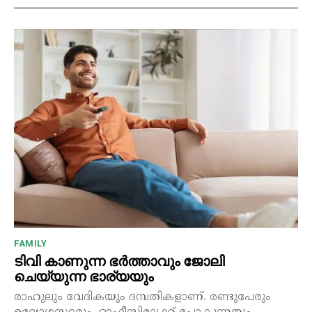
FAMILY
ടിവി കാണുന്ന ഭർത്താവും ജോലി
ചെയ്യുന്ന ഭാര്യയും
രാഹുലും വേദികയും ദമ്പതികളാണ്. രണ്ടുപേരും