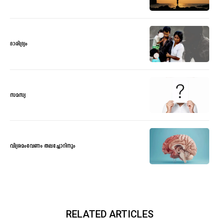
ദാരിദ്ര്യം
സമസ്യ
വിശ്രമംവേണം തലച്ചോറിനും
RELATED ARTICLES