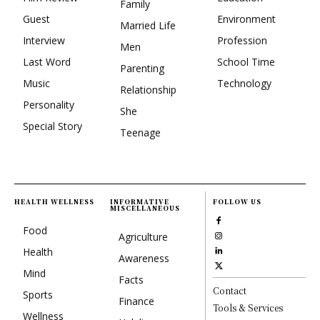
Family
Guest
Environment
Married Life
Interview
Profession
Men
Last Word
School Time
Parenting
Music
Technology
Relationship
Personality
She
Special Story
Teenage
HEALTH WELLNESS
INFORMATIVE
FOLLOW US
MISCELLANEOUS
Food
Agriculture
Health
Awareness
Mind
Facts
Contact
Sports
Finance
Tools & Services
Wellness