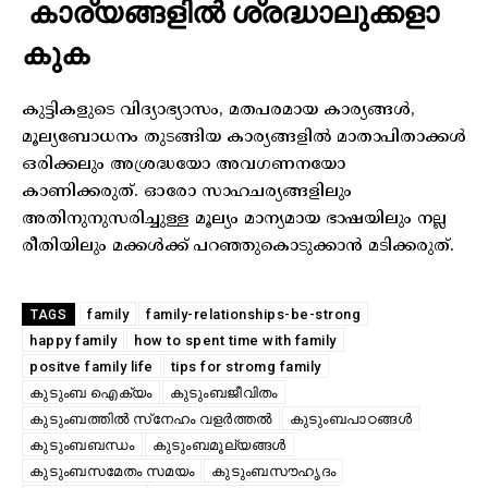
കാര്യങ്ങളിൽ ശ്രദ്ധാലുക്കളാ
കുക
കുട്ടികളുടെ വിദ്യാഭ്യാസം, മതപരമായ കാര്യങ്ങൾ,
മൂല്യബോധനം തുടങ്ങിയ കാര്യങ്ങളിൽ മാതാപിതാക്കൾ
ഒരിക്കലും അശ്രദ്ധയോ അവഗണനയോ
കാണിക്കരുത്. ഓരോ സാഹചര്യങ്ങളിലും
അതിനുനുസരിച്ചുള്ള മൂല്യം മാന്യമായ ഭാഷയിലും നല്ല
രീതിയിലും മക്കൾക്ക് പറഞ്ഞുകൊടുക്കാൻ മടിക്കരുത്.
family
family-relationships-be-strong
TAGS
happy family
how to spent time with family
positve family life
tips for stromg family
കുടുംബ ഐക്യം
കുടുംബജീവിതം
കുടുംബത്തിൽ സ്‌നേഹം വളർത്തൽ
കുടുംബപാഠങ്ങള്‍
കുടുംബബന്ധം
കുടുംബമൂല്യങ്ങള്‍
കുടുംബസമേതം സമയം
കുടുംബസൗഹൃദം