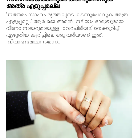
അത്ര എളുപ്പമല്ല
'ഇത്തരം സാഹചര്യത്തിലൂടെ കടന്നുപോവുക അത്ര
എളുപ്പമല്ല.' ആർ ജെ അമൻ നടിയും ഭാര്യയുമായ
വീണാ നായരുമായുള്ള വേർപിരിയലിനെക്കുറിച്ച്
എഴുതിയ കുറിപ്പിലെ ഒരു വരിയാണ് ഇത്.
വിവാഹമോചനമെന്ന്...