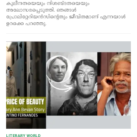
കുലീനതയെയും നിശബ്ദതയെയും
അലോസരപ്പെടുത്തി. ഞങ്ങൾ
പ്രോലിറ്റേറിയൻസിന്റെതും ജീവിതമാണ് എന്നയാൾ
ഉറക്കെ പറഞ്ഞു.
LITERARY WORLD