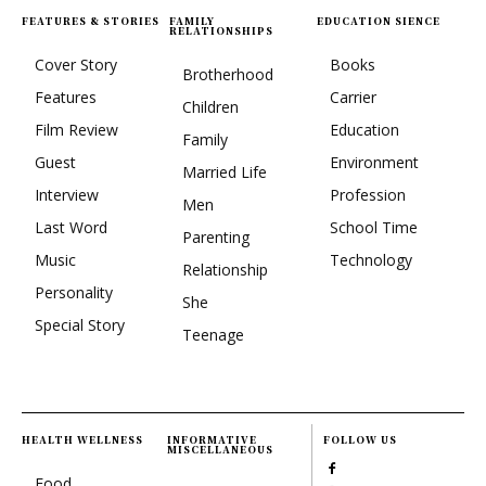
FEATURES & STORIES
FAMILY
EDUCATION SIENCE
RELATIONSHIPS
Cover Story
Books
Brotherhood
Features
Carrier
Children
Film Review
Education
Family
Guest
Environment
Married Life
Interview
Profession
Men
Last Word
School Time
Parenting
Music
Technology
Relationship
Personality
She
Special Story
Teenage
HEALTH WELLNESS
INFORMATIVE
FOLLOW US
MISCELLANEOUS
Food