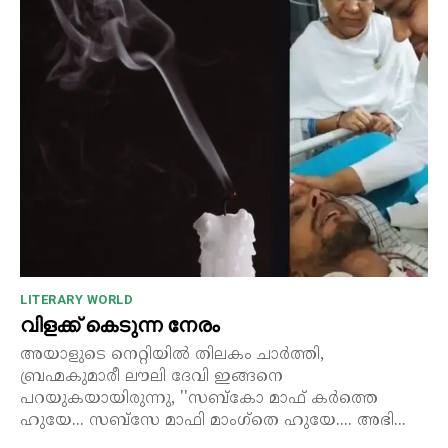
LITERARY WORLD
വിളക്ക് കെടുന്ന നേരം
അയാളുടെ നെറ്റിയിൽ തിലകം ചാർത്തി,
ബ്രഹ്മകുമാരീ ലൗലി ദേവി ഇങ്ങനെ
പറയുകയായിരുന്നു, ''സബ്‌കോ മാഫ് കർത്തെ
ഹുയേ... സബ്‌സേ മാഫി മാംഗ്‌തെ ഹുയേ.... അഭി...