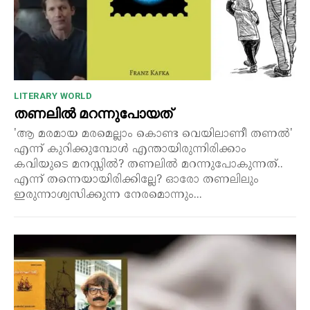
LITERARY WORLD
തണലിൽ മറന്നുപോയത്
'ആ മരമായ മരമെല്ലാം കൊണ്ട വെയിലാണീ തണൽ'
എന്ന് കുറിക്കുമ്പോൾ എന്തായിരുന്നിരിക്കാം
കവിയുടെ മനസ്സിൽ? തണലിൽ മറന്നുപോകുന്നത്..
എന്ന് തന്നെയായിരിക്കില്ലേ? ഓരോ തണലിലും
ഇരുന്നാശ്വസിക്കുന്ന നേരമൊന്നും...