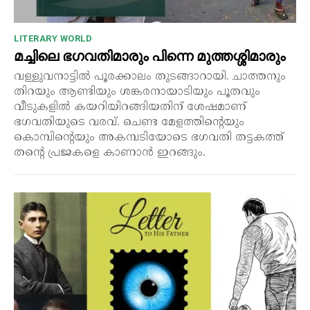
LITERARY WORLD
മച്ചിലെ ഭഗവതിമാരും പിന്നെ മുത്തശ്ശിമാരും
വള്ളുവനാട്ടിൽ പൂരക്കാലം തുടങ്ങാറായി. ചാത്തനും
തിറയും ആണ്ടിയും ശങ്കരനായാടിയും പൂതവും
വീടുകളിൽ കയറിയിറങ്ങിയതിന് ശേഷമാണ്
ഭഗവതിയുടെ വരവ്. ചെണ്ട മേളത്തിന്റെയും
കൊമ്പിന്റെയും അകമ്പടിയോടെ ഭഗവതി തട്ടകത്ത്
തന്റെ പ്രജകളെ കാണാൻ ഇറങ്ങും.