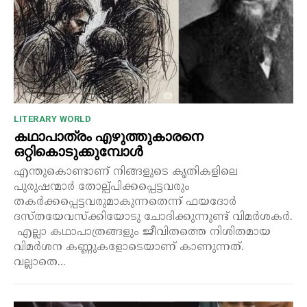
LITERARY WORLD
കഥാപാത്രം എഴുത്തുകാരനെ
ഒറ്റികൊടുക്കുമ്പോൾ
എന്തുകൊണ്ടാണ് നിങ്ങളുടെ കൃതികളിലെ
പുരുഷന്മാർ തോല്പ്പിക്കപ്പെട്ടവരും
തകർക്കപ്പെട്ടവരുമാകുന്നതെന്ന് ഫയദോർ
ദസ്തയേവസ്‌ക്കിയോടു ചോദിക്കുന്നുണ്ട് വിമർശകർ.
എല്ലാ കഥാപാത്രങ്ങളും ജീവിതത്തെ നിശിതമായ
വിമർശന കണ്ണുകളോടെയാണ് കാണുന്നത്.
വല്ലാതെ...