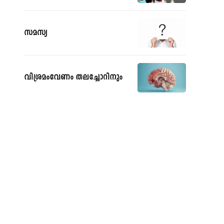
സമസ്യ
വിശ്രമംവേണം തലച്ചോറിനും