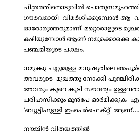
ചിത്രത്തിനൊടുവിൽ പൊതുസമൂഹത്തിന
ഗൗരവമായി വിമർശിക്കുമ്പോൾ ആ വിമ
ഓരോരുത്തരുമാണ്. മറ്റൊരാളുടെ മുഖത
കഴിയുമ്പോൾ ആണ് നമുക്കൊക്കെ കുറെക
പഞ്ചമിയുടെ പക്ഷം.
നമുക്കു ചുറ്റുമുള്ള മനുഷ്യരിലെ അപൂ
അവരുടെ മുഖത്തു നോക്കി പുഞ്ചിരിക്
അവരും കുറെ കൂടി സൗന്ദര്യം ഉള്ളവരായ
പരിഹസിക്കും മുൻപേ ഓർമിക്കുക എല
‘ബ്യൂട്ടിഫുള്ളി ഇംപെർഫെക്റ്റ്’ ആണ്….
നൗജിൻ വിതയത്തിൽ