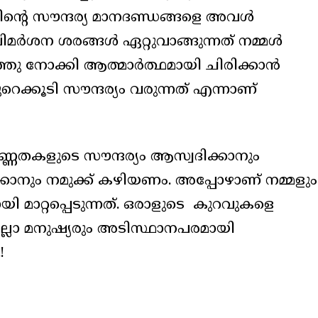
്റെ സൗന്ദര്യ മാനദണ്ഡങ്ങളെ അവൾ
ർശന ശരങ്ങൾ ഏറ്റുവാങ്ങുന്നത് നമ്മൾ
്തു നോക്കി ആത്മാർത്ഥമായി ചിരിക്കാൻ
്കൂടി സൗന്ദര്യം വരുന്നത് എന്നാണ്
ർണ്ണതകളുടെ സൗന്ദര്യം ആസ്വദിക്കാനും
കാനും നമുക്ക് കഴിയണം. അപ്പോഴാണ് നമ്മളും
ി മാറ്റപ്പെടുന്നത്. ഒരാളുടെ കുറവുകളെ
്ലാ മനുഷ്യരും അടിസ്ഥാനപരമായി
!