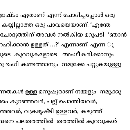
റെ ഇഷ്ടം ഏതാണ് എന്ന് ചോദിച്ചപ്പോൾ ഒരു
 കയ്യില്ലാത്ത ഒരു പാവയെയാണ്. ‘എന്തേ
 ചോദ്യത്തിന് അവൾ നൽകിയ മറുപടി ‘ഞാൻ
ഹിക്കാൻ ഉള്ളത് …?’ എന്നാണ്. എന്ന ു
 അവരുടെ കുറവുകളോടെ അംഗീകരിക്കാനും
ംഗി കണ്ടത്താനും നമുക്കേ പറ്റുകയുള്ളൂ
കൾ ഉള്ള മനുഷ്യരാണ് നമ്മളും നമുക്കു
ക്കം കുറഞ്ഞവർ, പല്ല് പൊന്തിയവർ,
വളഞ്ഞവർ, വക്രദൃഷ്ടി ഉള്ളവർ, കഴുത്ത്
ങ്ങനെ പലതരത്തിൽ തരത്തിൽ കുറവുകൾ