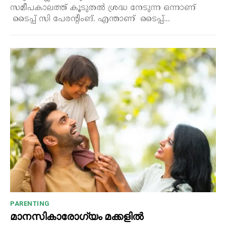
സമീപകാലത്ത് കൂടുതൽ ശ്രദ്ധ നേടുന്ന ഒന്നാണ്
ടൈപ്പ് സി പേരന്റിംങ്. എന്താണ് ടൈപ്പ്...
PARENTING
മാനസികാരോഗ്യം മക്കളിൽ