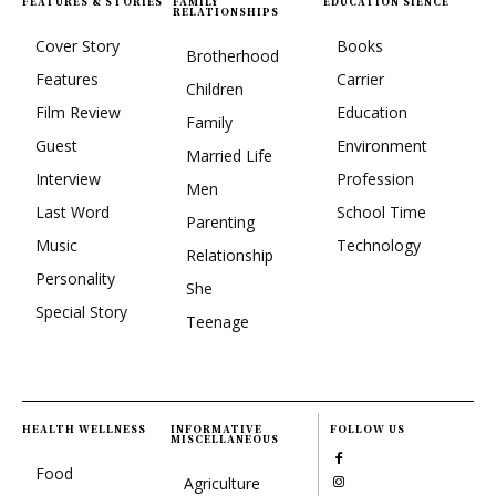
FEATURES & STORIES
FAMILY
EDUCATION SIENCE
RELATIONSHIPS
Cover Story
Books
Brotherhood
Features
Carrier
Children
Film Review
Education
Family
Guest
Environment
Married Life
Interview
Profession
Men
Last Word
School Time
Parenting
Music
Technology
Relationship
Personality
She
Special Story
Teenage
HEALTH WELLNESS
INFORMATIVE
FOLLOW US
MISCELLANEOUS
Food
Agriculture