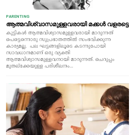
PARENTING
ആത്മവിശ്വാസമുള്ളവരായി മക്കൾ വളരട്ടെ
കുട്ടികൾ ആത്മവിശ്വാസമുള്ളവരായി മാറുന്നത്
പെട്ടെന്നൊരു സുപ്രഭാതത്തിൽ സംഭവിക്കുന്ന
കാര്യമല്ല. പല ഘട്ടങ്ങളിലൂടെ കടന്നുപോയി
സാവധാനമാണ് ഒരു വ്യക്തി
ആത്മവിശ്വാസമുള്ളവനായി മാറുന്നത്. ചെറുപ്പം
മുതല്ക്കേയുള്ള പരിശീലനം...