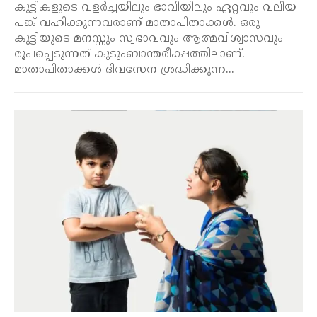
കുട്ടികളുടെ വളർച്ചയിലും ഭാവിയിലും ഏറ്റവും വലിയ
പങ്ക് വഹിക്കുന്നവരാണ് മാതാപിതാക്കൾ. ഒരു
കുട്ടിയുടെ മനസ്സും സ്വഭാവവും ആത്മവിശ്വാസവും
രൂപപ്പെടുന്നത് കുടുംബാന്തരീക്ഷത്തിലാണ്.
മാതാപിതാക്കൾ ദിവസേന ശ്രദ്ധിക്കുന്ന...