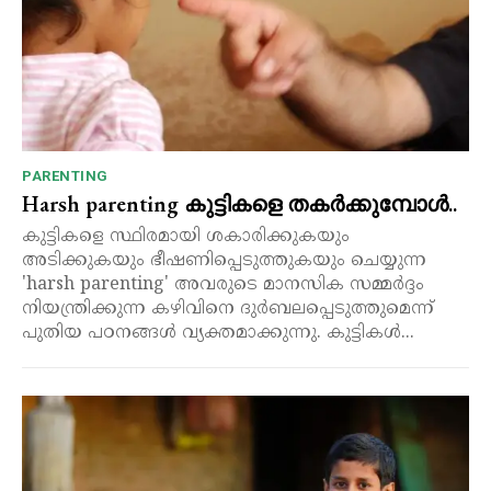
PARENTING
Harsh parenting കുട്ടികളെ തകർക്കുമ്പോൾ..
കുട്ടികളെ സ്ഥിരമായി ശകാരിക്കുകയും
അടിക്കുകയും ഭീഷണിപ്പെടുത്തുകയും ചെയ്യുന്ന
'harsh parenting' അവരുടെ മാനസിക സമ്മർദ്ദം
നിയന്ത്രിക്കുന്ന കഴിവിനെ ദുർബലപ്പെടുത്തുമെന്ന്
പുതിയ പഠനങ്ങൾ വ്യക്തമാക്കുന്നു. കുട്ടികൾ...