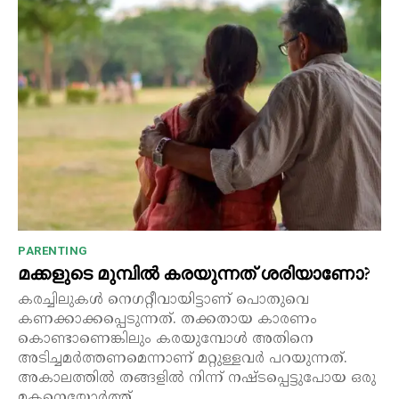
PARENTING
മക്കളുടെ മുമ്പിൽ കരയുന്നത് ശരിയാണോ?
കരച്ചിലുകൾ നെഗറ്റീവായിട്ടാണ് പൊതുവെ
കണക്കാക്കപ്പെടുന്നത്. തക്കതായ കാരണം
കൊണ്ടാണെങ്കിലും കരയുമ്പോൾ അതിനെ
അടിച്ചമർത്തണമെന്നാണ് മറ്റുള്ളവർ പറയുന്നത്.
അകാലത്തിൽ തങ്ങളിൽ നിന്ന് നഷ്ടപ്പെട്ടുപോയ ഒരു
മകനെയോർത്ത്...