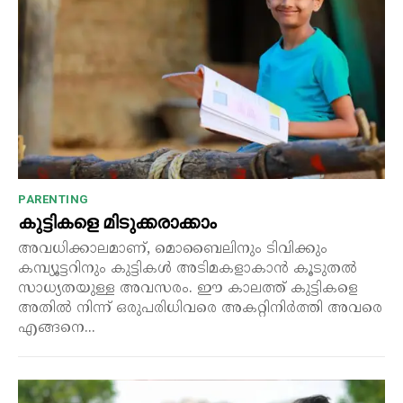
PARENTING
കുട്ടികളെ മിടുക്കരാക്കാം
അവധിക്കാലമാണ്, മൊബൈലിനും ടിവിക്കും
കമ്പ്യൂട്ടറിനും കുട്ടികൾ അടിമകളാകാൻ കൂടുതൽ
സാധ്യതയുള്ള അവസരം. ഈ കാലത്ത് കുട്ടികളെ
അതിൽ നിന്ന് ഒരുപരിധിവരെ അകറ്റിനിർത്തി അവരെ
എങ്ങനെ...