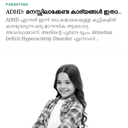
PARENTING
ADHD: മനസ്സിലാക്കേണ്ട കാര്യങ്ങൾ ഇതാ…
ADHD എന്നത് ഇന്ന് ലോകമാകെയുള്ള കുട്ടികളിൽ
കണ്ടുവരുന്ന ഒരു മാനസിക ആരോഗ്യ
അവസ്ഥയാണ്. അതിന്റെ പൂർണ രൂപം Attention
Deficit Hyperactivtiy Disorder എന്നാണ്....