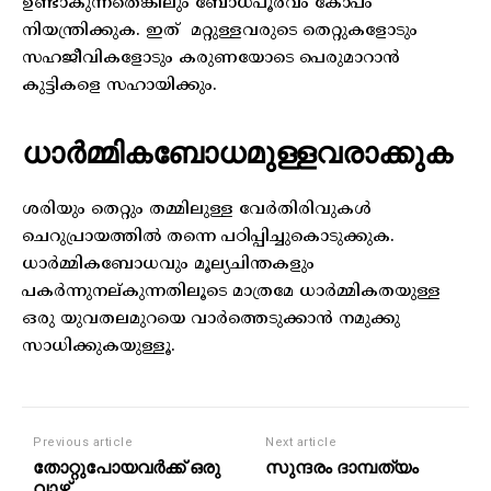
ഉണ്ടാകുന്നതെങ്കിലും ബോധപൂർവം കോപം
നിയന്ത്രിക്കുക. ഇത് മറ്റുള്ളവരുടെ തെറ്റുകളോടും
സഹജീവികളോടും കരുണയോടെ പെരുമാറാൻ
കുട്ടികളെ സഹായിക്കും.
ധാർമ്മികബോധമുള്ളവരാക്കുക
ശരിയും തെറ്റും തമ്മിലുള്ള വേർതിരിവുകൾ
ചെറുപ്രായത്തിൽ തന്നെ പഠിപ്പിച്ചുകൊടുക്കുക.
ധാർമ്മികബോധവും മൂല്യചിന്തകളും
പകർന്നുനല്കുന്നതിലൂടെ മാത്രമേ ധാർമ്മികതയുള്ള
ഒരു യുവതലമുറയെ വാർത്തെടുക്കാൻ നമുക്കു
സാധിക്കുകയുള്ളൂ.
Previous article
Next article
തോറ്റുപോയവർക്ക് ഒരു
സുന്ദരം ദാമ്പത്യം
വാഴ്ത്ത്