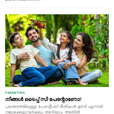
PARENTING
നിങ്ങൾ ടൈപ്പ് സി പേരന്റാണോ?
പലതരത്തിലുള്ള പേരന്റിംങ് രീതികൾ ഉണ്ട് എന്നത്
നമുക്കെല്ലാവർക്കും അറിയാം. അതിൽ