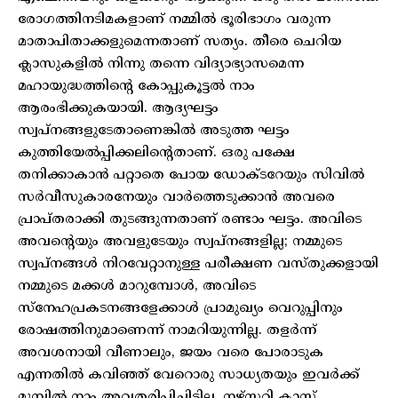
രോഗത്തിനടിമകളാണ് നമ്മിൽ ഭൂരിഭാഗം വരുന്ന
മാതാപിതാക്കളുമെന്നതാണ് സത്യം. തീരെ ചെറിയ
ക്ലാസുകളിൽ നിന്നു തന്നെ വിദ്യാഭ്യാസമെന്ന
മഹായുദ്ധത്തിന്റെ കോപ്പുകൂട്ടൽ നാം
ആരംഭിക്കുകയായി. ആദ്യഘട്ടം
സ്വപ്‌നങ്ങളുടേതാണെങ്കിൽ അടുത്ത ഘട്ടം
കുത്തിയേൽപ്പിക്കലിന്റെതാണ്. ഒരു പക്ഷേ
തനിക്കാകാൻ പറ്റാതെ പോയ ഡോക്ടറേയും സിവിൽ
സർവീസുകാരനേയും വാർത്തെടുക്കാൻ അവരെ
പ്രാപ്തരാക്കി തുടങ്ങുന്നതാണ് രണ്ടാം ഘട്ടം. അവിടെ
അവന്റെയും അവളുടേയും സ്വപ്‌നങ്ങളില്ല; നമ്മുടെ
സ്വപ്‌നങ്ങൾ നിറവേറ്റാനുള്ള പരീക്ഷണ വസ്തുക്കളായി
നമ്മുടെ മക്കൾ മാറുമ്പോൾ, അവിടെ
സ്‌നേഹപ്രകടനങ്ങളേക്കാൾ പ്രാമുഖ്യം വെറുപ്പിനും
രോഷത്തിനുമാണെന്ന് നാമറിയുന്നില്ല. തളർന്ന്
അവശനായി വീണാലും, ജയം വരെ പോരാടുക
എന്നതിൽ കവിഞ്ഞ് വേറൊരു സാധ്യതയും ഇവർക്ക്
മുമ്പിൽ നാം അവതരിപ്പിച്ചിട്ടില്ല. നഴ്‌സറി ക്ലാസ്