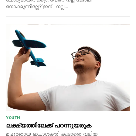
ചോദ്യമായിരിക്കും.'വേറെ നല്ല ജോലി
നോക്കുന്നില്ലേ?'ഇനി, നല്ല...
YOUTH
ലക്ഷ്യത്തിലേക്ക് പറന്നുയരുക
മഹത്തായ ഇച്ഛാശക്തി കൂടാതെ വലിയ