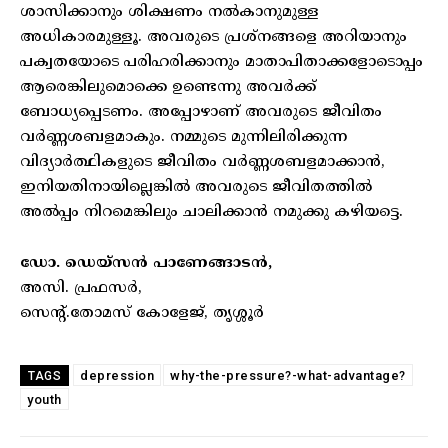
ശാസിക്കാനും ശിക്ഷണം നൽകാനുമുള്ള
അധികാരമുള്ളൂ. അവരുടെ പ്രശ്‌നങ്ങളെ അറിയാനും
പക്വതയോടെ പരിഹരിക്കാനും മാതാപിതാക്കളോടൊപ്പം
ആരെങ്കിലുമൊക്കെ ഉണ്ടെന്നു അവർക്ക്
ബോധ്യപ്പെടണം. അപ്പോഴാണ് അവരുടെ ജീവിതം
വർണ്ണശബളമാകും. നമ്മുടെ മുന്നിലിരിക്കുന്ന
വിദ്യാർത്ഥികളുടെ ജീവിതം വർണ്ണശബളമാക്കാൻ,
ഇനിയതിനായില്ലെങ്കിൽ അവരുടെ ജീവിതത്തിൽ
അൽപ്പം നിറമെങ്കിലും ചാലിക്കാൻ നമുക്കു കഴിയട്ടെ.
ഡോ. ഡെയ്‌സൻ പാണേങ്ങാടൻ,
അസി. പ്രഫസർ,
സെന്റ്.തോമസ് കോളേജ്, തൃശ്ശൂർ
depression
why-the-pressure?-what-advantage?
TAGS
youth