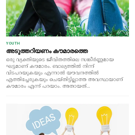
YOUTH
അടുത്തറിയണം കൗമാരത്തെ
ഒരു വ്യക്തിയുടെ ജീവിതത്തിലെ സങ്കീർണ്ണമായ
ഘട്ടമാണ് കൗമാരം. ബാല്യത്തിൽ നിന്ന്
വിടപറയുകയും എന്നാൽ യൗവനത്തിൽ
എത്തിച്ചേരുകയും ചെയ്തിട്ടില്ലാത്ത അവസ്ഥയാണ്
കൗമാരം എന്ന് പറയാം. അതായത്...