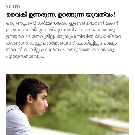
YOUTH
വൈകി ഉണരുന്ന, ഉറങ്ങുന്ന യുവത്വം !
ഒരു അച്ഛന്റെ ധർമ്മസങ്കടം ഇങ്ങനെയാണ്.മകന്
പ്രായം പത്തിരുപത്തിമൂന്നായി.പക്ഷേ യാതൊരു
ഉത്തരവാദിത്തവുമില്ല. ആശുപത്രിയിൽ ഡോക്ടറെ
കാണാൻ കൂട്ടുവരാമോയെന്ന് ചോദിച്ചിട്ടുപോലും
അവൻ വന്നില്ല.ഫ്രണ്ട്സ് പറയുന്നതേ കേൾക്കൂ..
ഏതുസമയവും...