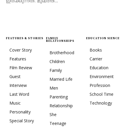
ഇരിക്കുന്നത്. മുഖത്ത്...
FEATURES & STORIES
FAMILY
EDUCATION SIENCE
RELATIONSHIPS
Cover Story
Books
Brotherhood
Features
Carrier
Children
Film Review
Education
Family
Guest
Environment
Married Life
Interview
Profession
Men
Last Word
School Time
Parenting
Music
Technology
Relationship
Personality
She
Special Story
Teenage