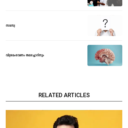
സമസ്യ
വിശ്രമംവേണം തലച്ചോറിനും
RELATED ARTICLES