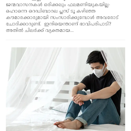
ജന്മവാസനകൾ ഒരിക്കലും ഫലമണിയുകയില്ല-
ഹൊന്നെ റെഡിബാറല പ്ലസ് ടൂ കഴിഞ്ഞ
കൗമാരക്കാരുമായി സംസാരിക്കുമ്പോൾ അവരോട്
ചോദിക്കാറുണ്ട്. ഇനിയെന്താണ് ഭാവിപരിപാടി?
അതിൽ ചിലർക്ക് വ്യക്തമായ...