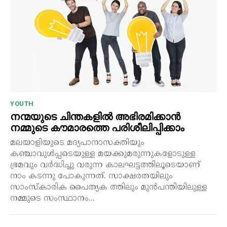
YOUTH
നന്മയുടെ ചിന്തകളിൽ അഭിരമിക്കാൻ
നമ്മുടെ കൗമാരത്തെ പരിശീലിപ്പിക്കാം
മലയാളിയുടെ മദ്യപാനാസക്തിയും
കഞ്ചാവുൾപ്പടെയുള്ള മയക്കുമരുന്നുകളോടുള്ള
ഭ്രമവും വർദ്ധിച്ചു വരുന്ന കാലഘട്ടത്തിലൂടെയാണ്
നാം കടന്നു പോകുന്നത്. സാക്ഷരതയിലും
സാംസ്കാരിക പൈത്യക ത്തിലും മുൻപന്തിയിലുള്ള
നമ്മുടെ സംസ്ഥാനം...