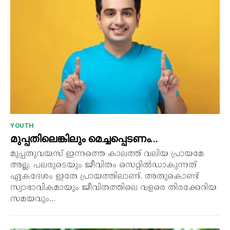
YOUTH
മുപ്പതിലെങ്കിലും മെച്ചപ്പെടണം…
മുപ്പതുവയസ് ഇന്നത്തെ കാലത്ത് വലിയ പ്രായമേ
അല്ല. പലരുടെയും ജീവിതം സെറ്റിൽഡാകുന്നത്
ഏകദേശം ഇതേ പ്രായത്തിലാണ്. അതുകൊണ്ട്
സ്വാഭാവികമായും ജീവിതത്തിലെ വളരെ തിരക്കേറിയ
സമയവും...