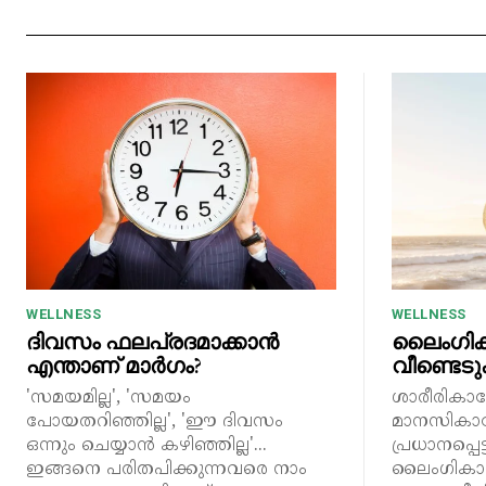
WELLNESS
WELLNESS
ദിവസം ഫലപ്രദമാക്കാൻ
ലൈംഗിക
എന്താണ് മാർഗം?
വീണ്ടെടുക
'സമയമില്ല', 'സമയം
ശാരീരികാര
പോയതറിഞ്ഞില്ല', 'ഈ ദിവസം
മാനസികാര
ഒന്നും ചെയ്യാൻ കഴിഞ്ഞില്ല'...
പ്രധാനപ്പെ
ഇങ്ങനെ പരിതപിക്കുന്നവരെ നാം
ലൈംഗികാര