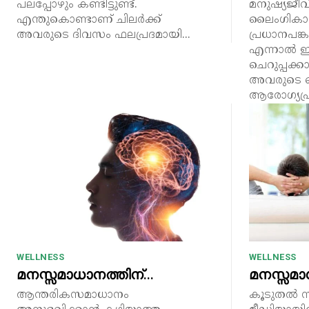
പലപ്പോഴും കണ്ടിട്ടുണ്ട്.
മനുഷ്യജീവ
എന്തുകൊണ്ടാണ് ചിലർക്ക്
ലൈംഗികാര
അവരുടെ ദിവസം ഫലപ്രദമായി...
പ്രധാനപങ്കു
എന്നാൽ ഇന
ചെറുപ്പക്
അവരുടെ 
ആരോഗ്യപ്ര
WELLNESS
WELLNESS
മനസ്സമാധാനത്തിന്…
മനസ്സമ
ആന്തരികസമാധാനം
കൂടുതൽ 