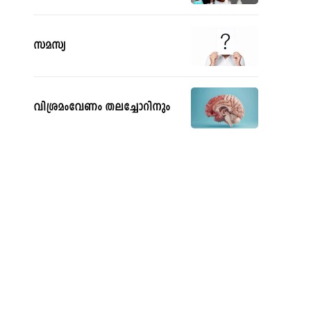
സമസ്യ
വിശ്രമംവേണം തലച്ചോറിനും