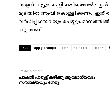
അളവ് കൂട്ടും. കുളി കഴിഞ്ഞാല്‍ ടവ്വല്‍
മുടിയില്‍ ആവി കൊള്ളിക്കണം. ഇത് രക്
വര്‍ധിപ്പിക്കുകയും ചെയ്യും. മാസത്തില്
നല്ലതാണ്.
apply shampo
bath
hair care
Health
TAGS
Previous article
പാഷന്‍ ഫ്രൂട്ട് കഴിക്കൂ ആരോഗ്യവും
സൗന്ദര്യവും നേടൂ