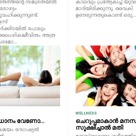
ിതത്തിന്റെ സമഗ്രതയിൽ
കാലവും പ്രത്യേകിച്ച് യ
ോഗ്യം
മാറിയിരിക്കുന്നു. വൈകി
വഹിക്കുന്നുണ്ട്.
ഉണരുന്നതുകൊണ്ട് ഒരു...
്ന്
കാർക്കിടയിൽ പോലും
ലൈംഗികജീവിതം അത്ര
ദമോ...
WELLNESS
ാധാനം വേണോ…
ചെറുപ്പമാകാൻ മനസ
സൂക്ഷിച്ചാൽ മതി
സമയം സോഷ്യൽ