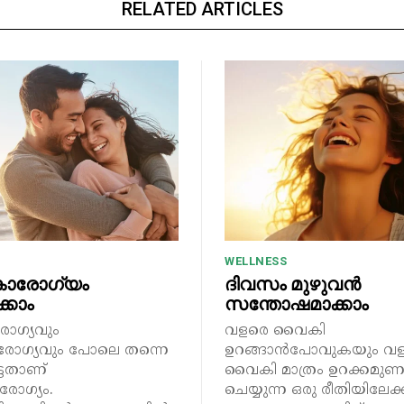
RELATED ARTICLES
WELLNESS
ാരോഗ്യം
ദിവസം മുഴുവൻ
്കാം
സന്തോഷമാക്കാം
ോഗ്യവും
വളരെ വൈകി
ോഗ്യവും പോലെ തന്നെ
ഉറങ്ങാൻപോവുകയും വ
ട്ടതാണ്
വൈകി മാത്രം ഉറക്കമു
ോഗ്യം.
ചെയ്യുന്ന ഒരു രീതിയിലേക്