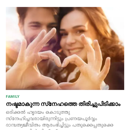
FAMILY
നഷ്ടമാകുന്ന സ്‌നേഹത്തെ തിരിച്ചുപിടിക്കാം
ഒരിക്കൽ ഹൃദയം കൊടുത്തു
സ്നേഹിച്ചവരായിരുന്നിട്ടും പ്രണയപൂർവ്വം
ദാമ്പത്യജീവിതം ആരംഭിച്ചിട്ടും പതുക്കെപ്പതുക്കെ