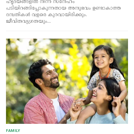
ഹൃദയങ്ങളിൽ നിന്ന് സ്നേഹം
പടിയിറങ്ങിപ്പോകുന്നതായ അനുഭവം ഉണ്ടാകാത്ത
ദമ്പതികൾ വളരെ കുറവായിരിക്കും.
ജീവിതവ്യഗ്രതയും...
FAMILY