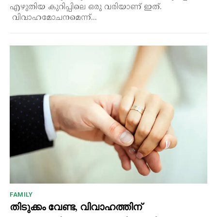
എഴുതിയ കുറിപ്പിലെ ഒരു വരിയാണ് ഇത്.
വിവാഹമോചനമെന്ന്...
FAMILY
തിടുക്കം വേണ്ട, വിവാഹത്തിന്