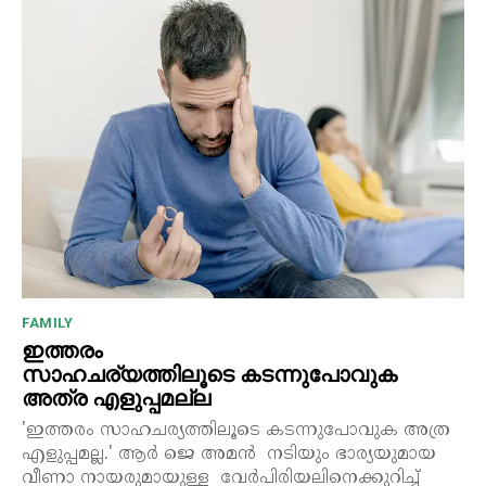
FAMILY
ഇത്തരം
സാഹചര്യത്തിലൂടെ കടന്നുപോവുക
അത്ര എളുപ്പമല്ല
'ഇത്തരം സാഹചര്യത്തിലൂടെ കടന്നുപോവുക അത്ര
എളുപ്പമല്ല.' ആർ ജെ അമൻ നടിയും ഭാര്യയുമായ
വീണാ നായരുമായുള്ള വേർപിരിയലിനെക്കുറിച്ച്