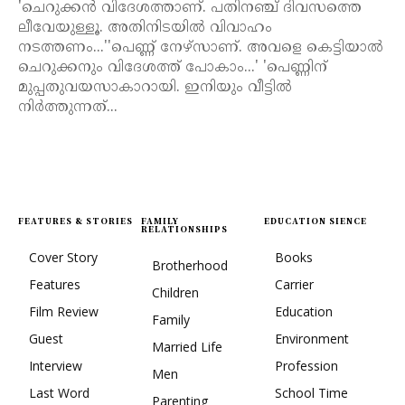
'ചെറുക്കൻ വിദേശത്താണ്. പതിനഞ്ച് ദിവസത്തെ
ലീവേയുള്ളൂ. അതിനിടയിൽ വിവാഹം
നടത്തണം...''പെണ്ണ് നേഴ്സാണ്. അവളെ കെട്ടിയാൽ
ചെറുക്കനും വിദേശത്ത് പോകാം...' 'പെണ്ണിന്
മുപ്പതുവയസാകാറായി. ഇനിയും വീട്ടിൽ
നിർത്തുന്നത്...
FEATURES & STORIES
FAMILY
EDUCATION SIENCE
RELATIONSHIPS
Cover Story
Books
Brotherhood
Features
Carrier
Children
Film Review
Education
Family
Guest
Environment
Married Life
Interview
Profession
Men
Last Word
School Time
Parenting