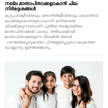
നല്ല മാതാപിതാക്കളാകാൻ ചില
നിർദ്ദേശങ്ങൾ
കുടുംബജീവിതവും തൊഴിൽജീവിതവും ബാലൻസ്
ചെയ്തുകൊണ്ടുപോകാൻ കഴിയാതെ
വിഷമിക്കുന്നവരാണ് പുതിയ തലമുറയിലെ
മാതാപിതാക്കൾ പലരും. തൽഫലമായി
മാതാപിതാക്കളെന്ന നിലയിൽ അവർ
പരാജയപ്പെടുകയോ പിന്തള്ളപ്പെട്ടുപോകുകയോ
ചെയ്യുന്നു. ഇത്തരമൊരു...