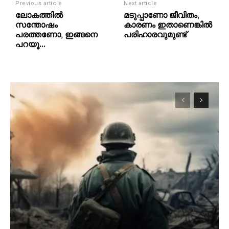
Previous article
Next article
ലോകത്തില്‍
മടുപ്പാണോ ജീവിതം,
സന്തോഷം
കാരണം ഇതാണെങ്കില്‍
പരത്തണോ, ഇങ്ങനെ
പരിഹാരവുമുണ്ട്
പറയൂ…