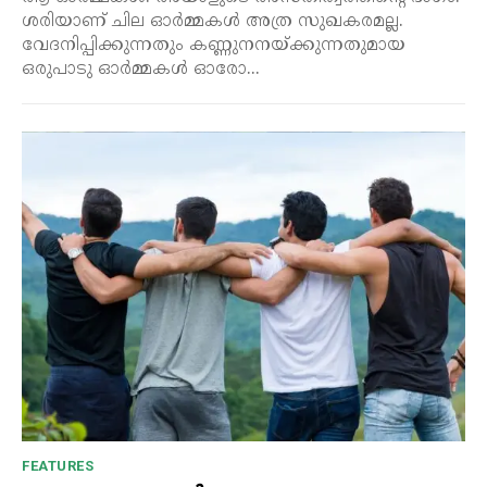
ശരിയാണ് ചില ഓർമ്മകൾ അത്ര സുഖകരമല്ല.
വേദനിപ്പിക്കുന്നതും കണ്ണുനനയ്ക്കുന്നതുമായ
ഒരുപാടു ഓർമ്മകൾ ഓരോ...
FEATURES