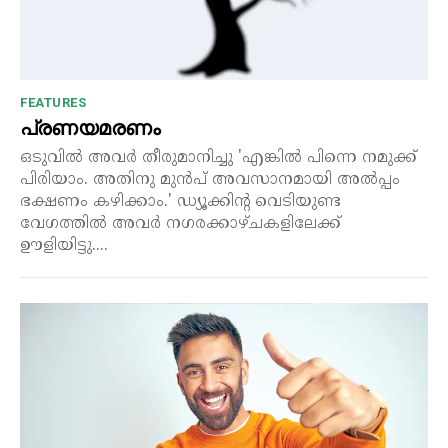
FEATURES
പ്രണയമരണം
ഒടുവിൽ അവർ തീരുമാനിച്ചു 'എങ്കിൽ പിന്നെ നമുക്ക്
പിരിയാം. അതിനു മുൻപ് അവസാനമായി അൽപ്പം
ഭക്ഷണം കഴിക്കാം.' ഡ്യൂക്കിന്റ വെടിയുണ്ട
വേഗത്തിൽ അവർ നഗരക്കാഴ്ചകളിലേക്ക്
ഊളിയിട്ടു....