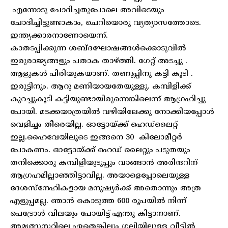
എന്നോടു ചോദിച്ചതുപോലെ അവിടെയും
ചോദിച്ചിട്ടുണ്ടാകാം, ചെറിയൊരു വ്യത്യാസത്തോടെ.
ഇന്ത്യക്കാരനാണോയെന്ന്.
കാതടപ്പിക്കുന്ന ശബ്ദഘോഷങ്ങൾക്കൊടുവിൽ
ഇരുരാജ്യങ്ങളും പതാക താഴ്ത്തി. ഗേറ്റ് അടച്ചു .
ആളുകൾ പിരിയുകയാണ്. തണുപ്പിനു കട്ടി കൂടി .
ഇരുട്ടിനും. ആറു മണിയായതേയുള്ളു. കമ്പിളിക്ക്
കുറച്ചുകൂടി കട്ടിയുണ്ടായിരുന്നെങ്കിലെന്ന് ആഗ്രഹിച്ചു
പോയി. മടക്കയാത്രയിൽ വഴിയിലേക്കു നോക്കിയപ്പോൾ
വെളിച്ചം തീരെയില്ല. ഓട്ടോയ്ക്ക് ഹെഡ്‌ലൈറ്റ്
ഇല്ല.ഹൈവേയിലൂടെ ഇങ്ങനെ 30 കിലോമീറ്റർ
പോകണം. ഓട്ടോയ്ക്ക് ഹെഡ് ലൈറ്റും പടുതയും
തനിക്കൊരു കമ്പിളിയുടുപ്പും വാങ്ങാൻ അരിന്ദറിന്
ആഗ്രഹമില്ലാഞ്ഞിട്ടാവില്ല. അയാളെപ്പോലെയുള്ള
ദേശസ്‌നേഹികളായ മനുഷ്യർക്ക് അതൊന്നും അത്ര
എളുപ്പമല്ല. ഞാൻ കൊടുത്ത 600 രൂപയിൽ നിന്ന്
പെട്രോൾ വിലയും പോയിട്ട് എന്തു കിട്ടാനാണ്.
അമൃത്സസറിലെ ഏതെങ്കിലും ഗലിയിലുള്ള വീട്ടിൽ