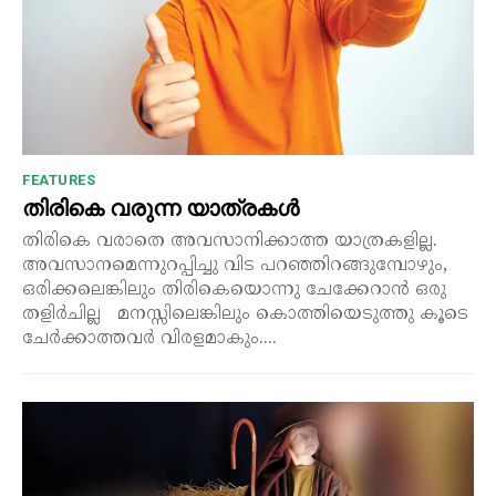
FEATURES
തിരികെ വരുന്ന യാത്രകൾ
തിരികെ വരാതെ അവസാനിക്കാത്ത യാത്രകളില്ല.
അവസാനമെന്നുറപ്പിച്ചു വിട പറഞ്ഞിറങ്ങുമ്പോഴും,
ഒരിക്കലെങ്കിലും തിരികെയൊന്നു ചേക്കേറാൻ ഒരു
തളിർചില്ല മനസ്സിലെങ്കിലും കൊത്തിയെടുത്തു കൂടെ
ചേർക്കാത്തവർ വിരളമാകും....