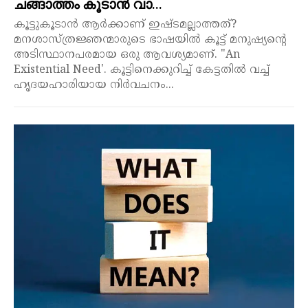
ചങ്ങാത്തം കൂടാൻ വാ…
കൂട്ടുകൂടാൻ ആർക്കാണ് ഇഷ്ടമല്ലാത്തത്?
മനശാസ്ത്രജ്ഞന്മാരുടെ ഭാഷയിൽ കൂട്ട് മനുഷ്യന്റെ
അടിസ്ഥാനപരമായ ഒരു ആവശ്യമാണ്. "An
Existential Need'. കൂട്ടിനെക്കുറിച്ച് കേട്ടതിൽ വച്ച്
ഹൃദയഹാരിയായ നിർവചനം...