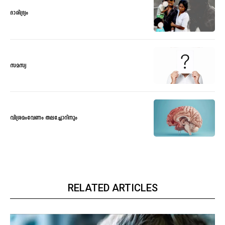
ദാരിദ്ര്യം
സമസ്യ
വിശ്രമംവേണം തലച്ചോറിനും
RELATED ARTICLES