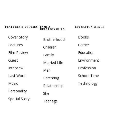
FEATURES & STORIES
FAMILY
EDUCATION SIENCE
RELATIONSHIPS
Cover Story
Books
Brotherhood
Features
Carrier
Children
Film Review
Education
Family
Guest
Environment
Married Life
Interview
Profession
Men
Last Word
School Time
Parenting
Music
Technology
Relationship
Personality
She
Special Story
Teenage