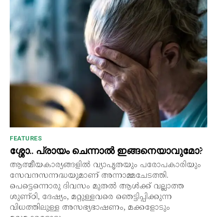
FEATURES
ശ്ശോ.. പ്രായം ചെന്നാൽ ഇങ്ങനെയാവുമോ?
ആത്മീയകാര്യങ്ങളിൽ വ്യാപൃതയും പരോപകാരിയും
സേവനസന്നദ്ധയുമാണ് അന്നാമ്മചേടത്തി.
പെട്ടെന്നൊരു ദിവസം മുതൽ ആൾക്ക് വല്ലാത്ത
ശുണ്ഠി, ദേഷ്യം, മറ്റുള്ളവരെ ഞെട്ടിപ്പിക്കുന്ന
വിധത്തിലുള്ള അസഭ്യഭാഷണം, മക്കളോടും