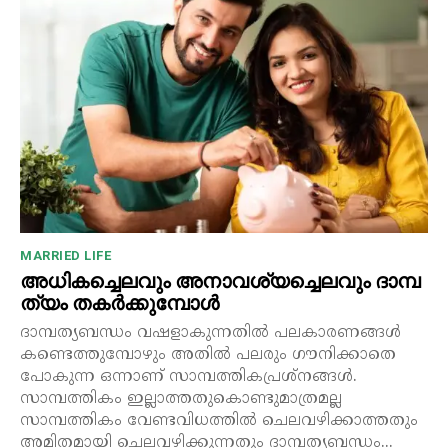
MARRIED LIFE
അധികച്ചെലവും അനാവശ്യച്ചെലവും ദാമ്പ
ത്യം തകർക്കുമ്പോൾ
ദാമ്പത്യബന്ധം വഷളാകുന്നതിൽ പലകാരണങ്ങൾ
കണ്ടെത്തുമ്പോഴും അതിൽ പലരും ഗൗനിക്കാതെ
പോകുന്ന ഒന്നാണ് സാമ്പത്തികപ്രശ്നങ്ങൾ.
സാമ്പത്തികം ഇല്ലാത്തതുകൊണ്ടുമാത്രമല്ല
സാമ്പത്തികം വേണ്ടവിധത്തിൽ ചെലവഴിക്കാത്തതും
അമിതമായി ചെലവഴിക്കുന്നതും ദാമ്പത്യബന്ധം...