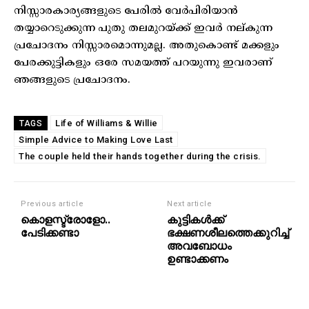
നിസ്സാരകാര്യങ്ങളുടെ പേരിൽ വേർപിരിയാൻ
തയ്യാറെടുക്കുന്ന പുതു തലമുറയ്ക്ക് ഇവർ നല്കുന്ന
പ്രചോദനം നിസ്സാരമൊന്നുമല്ല. അതുകൊണ്ട് മക്കളും
പേരക്കുട്ടികളും ഒരേ സമയത്ത് പറയുന്നു ഇവരാണ്
ഞങ്ങളുടെ പ്രചോദനം.
Life of Williams & Willie
TAGS
Simple Advice to Making Love Last
The couple held their hands together during the crisis.
Previous article
Next article
കൊളസ്ട്രോളോ..
കുട്ടികള്‍ക്ക്
പേടിക്കണ്ടാ
ഭക്ഷണശീലത്തെക്കുറിച്ച്
അവബോധം
ഉണ്ടാക്കണം