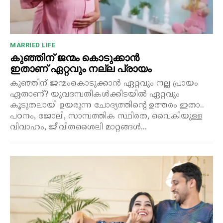
MARRIED LIFE
കുഞ്ഞിന് ജന്മം കൊടുക്കാൻ
ഇതാണ് ഏറ്റവും നല്ല പ്രായം
കുഞ്ഞിന് ജന്മംകൊടുക്കാൻ ഏറ്റവും നല്ല പ്രായം
ഏതാണ്? യുവദമ്പതികൾക്കിടയിൽ ഏറ്റവും
കൂടുതലായി ഉയരുന്ന ചോദ്യത്തിന്റെ ഉത്തരം ഇതാ..
പഠനം, ജോലി, സാമ്പത്തിക സ്ഥിരത, വൈകിയുള്ള
വിവാഹം, ജീവിതശൈലി മാറ്റങ്ങൾ...