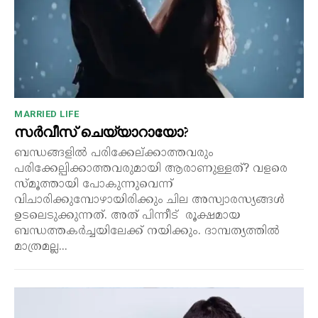
MARRIED LIFE
സർവീസ് ചെയ്യാറായോ?
ബന്ധങ്ങളിൽ പരിക്കേല്ക്കാത്തവരും
പരിക്കേല്പിക്കാത്തവരുമായി ആരാണുള്ളത്? വളരെ
സ്മൂത്തായി പോകുന്നുവെന്ന്
വിചാരിക്കുമ്പോഴായിരിക്കും ചില അസ്വാരസ്യങ്ങൾ
ഉടലെടുക്കുന്നത്. അത് പിന്നീട് രൂക്ഷമായ
ബന്ധത്തകർച്ചയിലേക്ക് നയിക്കും. ദാമ്പത്യത്തിൽ
മാത്രമല്ല...