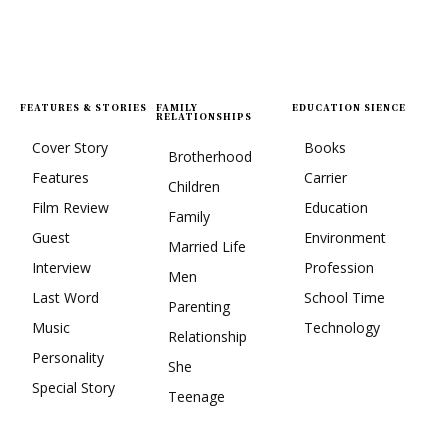
FEATURES & STORIES
FAMILY
EDUCATION SIENCE
RELATIONSHIPS
Cover Story
Books
Brotherhood
Features
Carrier
Children
Film Review
Education
Family
Guest
Environment
Married Life
Interview
Profession
Men
Last Word
School Time
Parenting
Music
Technology
Relationship
Personality
She
Special Story
Teenage