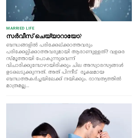
MARRIED LIFE
സർവീസ് ചെയ്യാറായോ?
ബന്ധങ്ങളിൽ പരിക്കേല്ക്കാത്തവരും
പരിക്കേല്പിക്കാത്തവരുമായി ആരാണുള്ളത്? വളരെ
സ്മൂത്തായി പോകുന്നുവെന്ന്
വിചാരിക്കുമ്പോഴായിരിക്കും ചില അസ്വാരസ്യങ്ങൾ
ഉടലെടുക്കുന്നത്. അത് പിന്നീട് രൂക്ഷമായ
ബന്ധത്തകർച്ചയിലേക്ക് നയിക്കും. ദാമ്പത്യത്തിൽ
മാത്രമല്ല...