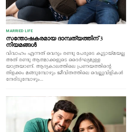
MARRIED LIFE
സന്തോഷകരമായ ദാമ്പത്യത്തിന് 3
നിയമങ്ങൾ
വിവാഹം എന്നത് വെറും രണ്ടു പേരുടെ കൂട്ടായ്മയല്ല
അത് രണ്ടു ആത്മാക്കളുടെ ദൈർഘ്യമുള്ള
യാത്രയാണ്. ആദ്യകാലത്തിലെ പ്രണയത്തിന്റെ
തിളക്കം മങ്ങുമ്പോഴും ജീവിതത്തിലെ വെല്ലുവിളികൾ
നേരിടുമ്പോഴും...