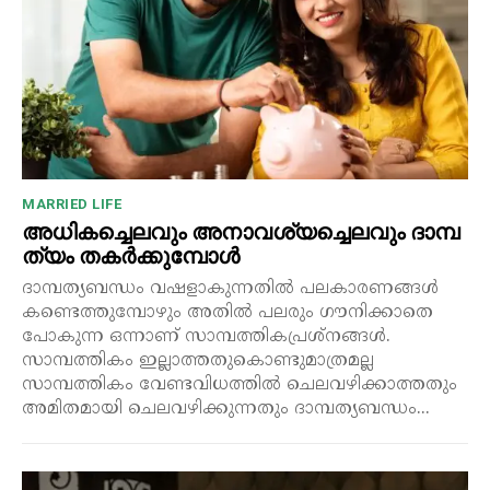
MARRIED LIFE
അധികച്ചെലവും അനാവശ്യച്ചെലവും ദാമ്പ
ത്യം തകർക്കുമ്പോൾ
ദാമ്പത്യബന്ധം വഷളാകുന്നതിൽ പലകാരണങ്ങൾ
കണ്ടെത്തുമ്പോഴും അതിൽ പലരും ഗൗനിക്കാതെ
പോകുന്ന ഒന്നാണ് സാമ്പത്തികപ്രശ്നങ്ങൾ.
സാമ്പത്തികം ഇല്ലാത്തതുകൊണ്ടുമാത്രമല്ല
സാമ്പത്തികം വേണ്ടവിധത്തിൽ ചെലവഴിക്കാത്തതും
അമിതമായി ചെലവഴിക്കുന്നതും ദാമ്പത്യബന്ധം...