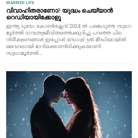
MARRIED LIFE
വിവാഹിതരാണോ? യുദ്ധം ചെയ്യാൻ
റെഡിയായിക്കോളൂ
ഇന്ത്യ ടുഡേ കോൺക്ലേവ് 2024 ൽ പങ്കെടുത്ത സുധാ
മൂർത്തി ദാമ്പത്യജീവിതത്തെക്കുറിച്ചു പറഞ്ഞ ചില
നിരീക്ഷണങ്ങൾ ഇപ്പോൾ സോഷ്്യൽ മീഡിയായിൽ
വൈറലായി മാറിക്കൊണ്ടിരിക്കുകയാണ്.
സുധാമൂർത്തി...