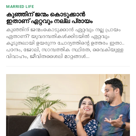
MARRIED LIFE
കുഞ്ഞിന് ജന്മം കൊടുക്കാൻ
ഇതാണ് ഏറ്റവും നല്ല പ്രായം
കുഞ്ഞിന് ജന്മംകൊടുക്കാൻ ഏറ്റവും നല്ല പ്രായം
ഏതാണ്? യുവദമ്പതികൾക്കിടയിൽ ഏറ്റവും
കൂടുതലായി ഉയരുന്ന ചോദ്യത്തിന്റെ ഉത്തരം ഇതാ..
പഠനം, ജോലി, സാമ്പത്തിക സ്ഥിരത, വൈകിയുള്ള
വിവാഹം, ജീവിതശൈലി മാറ്റങ്ങൾ...