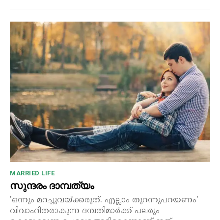
MARRIED LIFE
സുന്ദരം ദാമ്പത്യം
'ഒന്നും മറച്ചുവയ്ക്കരുത്. എല്ലാം തുറന്നുപറയണം'
വിവാഹിതരാകുന്ന ദമ്പതിമാർക്ക് പലരും