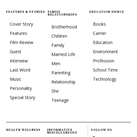
FEATURES & STORIES
FAMILY
EDUCATION SIENCE
RELATIONSHIPS
Cover Story
Books
Brotherhood
Features
Carrier
Children
Film Review
Education
Family
Guest
Environment
Married Life
Interview
Profession
Men
Last Word
School Time
Parenting
Music
Technology
Relationship
Personality
She
Special Story
Teenage
HEALTH WELLNESS
INFORMATIVE
FOLLOW US
MISCELLANEOUS