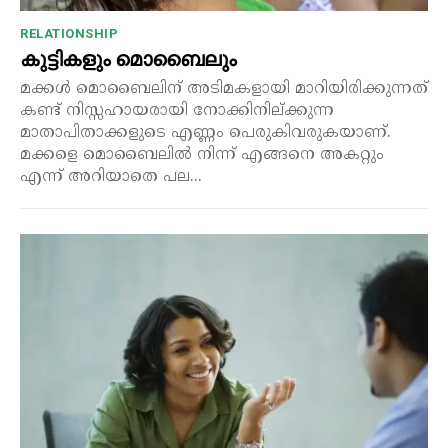
RELATIONSHIP
കുട്ടികളും മൊബൈലും
മക്കൾ മൊബൈലിന് അടിമകളായി മാറിയിരിക്കുന്നത്
കണ്ട് നിസ്സഹായരായി നോക്കിനില്ക്കുന്ന
മാതാപിതാക്കളുടെ എണ്ണം പെരുകിവരുകയാണ്.
മക്കളെ മൊബൈലിൽ നിന്ന് എങ്ങനെ അകറ്റും
എന്ന് അറിയാതെ പല...