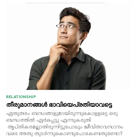
RELATIONSHIP
തീരുമാനങ്ങൾ ഭാവിയെപ്രതിയാവട്ടെ
ഏതുതരം ബന്ധങ്ങളുമായിരുന്നുകൊള്ളട്ടെ ഒരു
ബന്ധത്തിൽ ഏർപ്പെട്ടു എന്നുകരുതി
തൃപ്തികരമല്ലാതിരുന്നിട്ടുപോലും ജീവിതാവസാനം
വരെ അതു തുടർന്നുകൊണ്ടുപോകേണ്ടതുണ്ടോ?