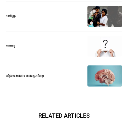
ദാരിദ്ര്യം
സമസ്യ
വിശ്രമംവേണം തലച്ചോറിനും
RELATED ARTICLES