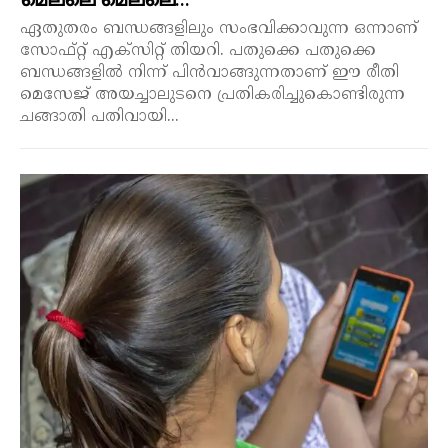
ഏതുതരം ബന്ധങ്ങളിലും സംഭവിക്കാവുന്ന ഒന്നാണ്
സോഫ്റ്റ് എക്സിറ്റ് തിയറി. പതുക്കെ പതുക്കെ
ബന്ധങ്ങളിൽ നിന്ന് പിൻവാങ്ങുന്നതാണ് ഈ രീതി
മെസേജ് അയച്ചാലുടനെ പ്രതികരിച്ചുകൊണ്ടിരുന്ന
ചങ്ങാതി പതിവായി...