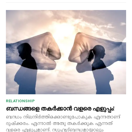
RELATIONSHIP
ബന്ധങ്ങളെ തകർക്കാൻ വളരെ എളുപ്പം!
ബന്ധം നിലനിർത്തിക്കൊണ്ടുപോകുക എന്നതാണ്
ദുഷ്‌ക്കരം. എന്നാൽ അതു തകർക്കുക എന്നത്
വളരെ എളുപ്പമാണ്. സുഹൃദ്ബന്ധമായാലും