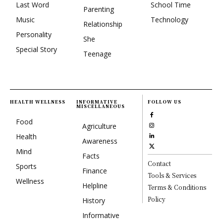
Last Word
School Time
Parenting
Music
Technology
Relationship
Personality
She
Special Story
Teenage
HEALTH WELLNESS
INFORMATIVE
FOLLOW US
MISCELLANEOUS
Food
Agriculture
Health
Awareness
Mind
Facts
Contact
Sports
Finance
Tools & Services
Wellness
Helpline
Terms & Conditions
Policy
History
Informative