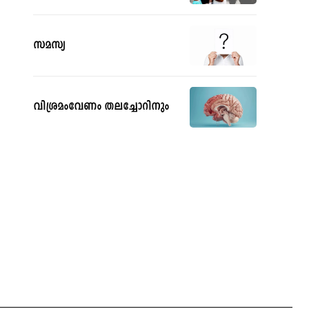
സമസ്യ
വിശ്രമംവേണം തലച്ചോറിനും