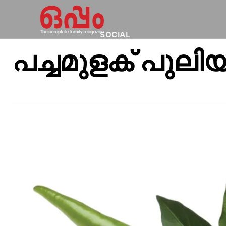
SOCIAL
പച്ചമുളക് പുലി