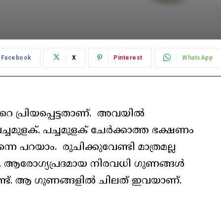
Facebook
X
Pinterest
WhatsApp
െ പ്രിയപ്പെട്ടതാണ്. അവയിൽ
ചമുളക്. പച്ചമുളക് ചേർക്കാത്ത ഭക്ഷണം
െ പറയാം. രുചിക്കുവേണ്ടി മാത്രമല്ല
ത്. ആരോഗ്യപ്രദമായ നിരവധി ഗുണങ്ങൾ
്നുണ്ട്. ആ ഗുണങ്ങളിൽ ചിലത് ഇവയാണ്.