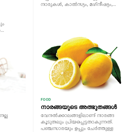
നാരുകൾ, കാൽസ്യം, മഗ്‌നീഷ്യം,...
ും
..
FOOD
നാരങ്ങയുടെ അത്ഭുതങ്ങൾ
ല്ല
വേനൽക്കാലങ്ങളിലാണ് നാരങ്ങ
കൂടുതലും പ്രിയപ്പെട്ടതാകുന്നത്.
പഞ്ചസാരയും ഉപ്പും ചേർത്തുള്ള