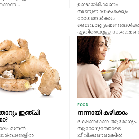
ന്ന...
ഉണ്ടായിരിക്കണം
അണുബാധകൾക്കും
രോഗങ്ങൾക്കും
ജൈവആക്രമണങ്ങൾക്ക
എതിരെയുള്ള സംരക്ഷണ.
FOOD
തോറും ഇഞ്ചി
നന്നായി കഴിക്കാം
മോ?
ഭക്ഷണമാണ് ആരോഗ്യം. ന
ാലം മുതൽ
ആരോഗ്യത്തോടെ
ർത്ഥങ്ങളിൽ
ജീവിക്കണമെങ്കിൽ