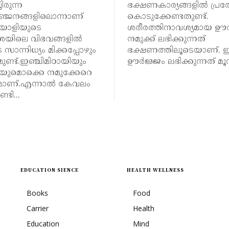
രുന്ന
ഭക്ഷണകാര്യങ്ങളിൽ പ്രത്യ
ഞ്ജനങ്ങളിലൊന്നാണ്
കൊടുക്കേണ്ടതുണ്ട്.
ലയാളിയുടെ
ശരീരത്തിനാവശ്യമായ ഊ
യിലെ വിഭവങ്ങളിൽ
നമുക്ക് ലഭിക്കുന്നത്
സാന്നിധ്യം മിക്കപ്പോഴും
ഭക്ഷണത്തിലൂടെയാണ്.
ുണ്ട്.ഇഞ്ചിമിഠായിയും
ഊർജ്ജം ലഭിക്കുന്നത് മൂന്
ിയുമൊക്കെ നമുക്കേറെ
മാണ്.എന്നാൽ കേവലം
്ടി...
EDUCATION SIENCE
HEALTH WELLNESS
Books
Food
Carrier
Health
Education
Mind