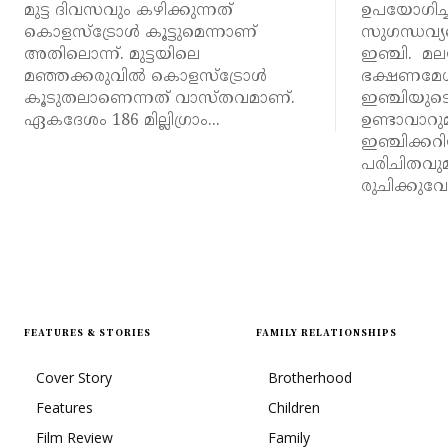
മുട്ട ദിവസവും കഴിക്കുന്നത്
ഉപയോഗിച്ചി
കൊളസ്ട്രോൾ കൂട്ടുമെന്നാണ്
സുഗന്ധവ്യ
അതിലൊന്ന്. മുട്ടയിലെ
ഇഞ്ചി. മ
മഞ്ഞക്കരുവിൽ കൊളസ്ട്രോൾ
ഭക്ഷണമേശ
കൂടുതലാണെന്നത് വാസ്തവമാണ്.
ഇഞ്ചിയുടെ 
ഏകദേശം 186 മില്ലിഗ്രാം...
ഉണ്ടാവാറുമ
ഇഞ്ചിക്കറ
പരിചിതവു
രുചിക്കുവേണ
FEATURES & STORIES
FAMILY RELATIONSHIPS
Cover Story
Brotherhood
Features
Children
Film Review
Family