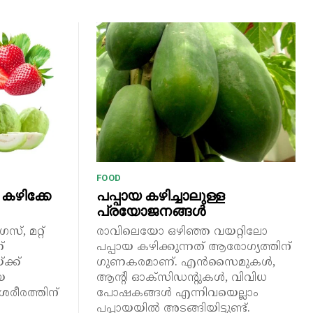
FOOD
കഴിക്കേ
പപ്പായ കഴിച്ചാലുള്ള
പ്രയോജനങ്ങൾ
്, മറ്റ്
രാവിലെയോ ഒഴിഞ്ഞ വയറ്റിലോ
്
പപ്പായ കഴിക്കുന്നത് ആരോഗ്യത്തിന്
ക്ക്
ഗുണകരമാണ്. എൻസൈമുകൾ,
െ
ആന്റി ഓക്സിഡന്റുകൾ, വിവിധ
ശരീരത്തിന്
പോഷകങ്ങൾ എന്നിവയെല്ലാം
പപ്പായയിൽ അടങ്ങിയിട്ടുണ്ട്.