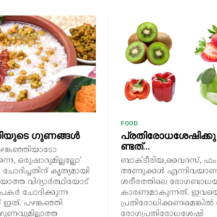
FOOD
ഞിയുടെ ഗുണങ്ങൾ
പ്രതിരോധശേഷിക്കു 
ണ്ടത്…
ഴങ്കഞ്ഞിയാടോ
വന്നെ, ഒരുഷാറുമില്ലല്ലോ'
ബാക്ടീരിയ,വൈറസ്, ഫംഗസ
 ചോദിച്ചതിന് കൃത്യമായി
അണുക്കൾ എന്നിവയാണ
യാത്ത വിദ്യാർത്ഥിയോട്
ശരീരത്തിലെ രോഗബാധയ്
പകർ ചോദിക്കുന്ന
കാരണമാകുന്നത്. ഇവയ
 ഇത്. പഴങ്കഞ്ഞി
പ്രതിരോധിക്കണമെങ്കിൽ 
ുണവുമില്ലാത്ത
രോഗപ്രതിരോധശേഷി