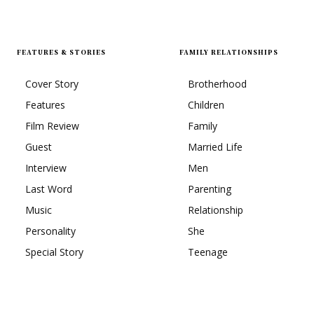
FEATURES & STORIES
FAMILY RELATIONSHIPS
Cover Story
Brotherhood
Features
Children
Film Review
Family
Guest
Married Life
Interview
Men
Last Word
Parenting
Music
Relationship
Personality
She
Special Story
Teenage