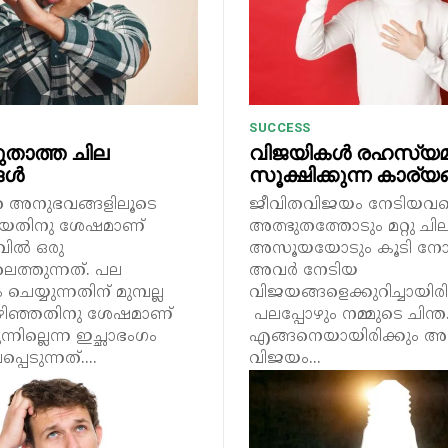
SUCCESS
താത്ത ചില
വിജയികൾ രഹസ്യമ
ങൾ
സൂക്ഷിക്കുന്ന കാര്യ
ര അനുഭവങ്ങളിലൂടെ
ജീവിതവിജയം നേടിയവര
ോയതിനു ശേഷമാണ്
അത്ഭുതത്തോടും മറ്റു ചി
വിൽ ഒരു
അസൂയയോടും കൂടി നോക്ക
ിലെത്തുന്നത്. പല
അവർ നേടിയ
 ചെയ്യുന്നതിന് മുമ്പല്ല
വിജയങ്ങളെക്കുറിച്ചായിരി
ിഞ്ഞതിനു ശേഷമാണ്
പലപ്പോഴും നമ്മുടെ ചിന്ത
്നില്ലെന്ന ഇച്ഛാഭംഗം
എങ്ങനെയായിരിക്കും 
്പെടുന്നത്....
വിജയം...