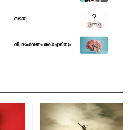
സമസ്യ
വിശ്രമംവേണം തലച്ചോറിനും