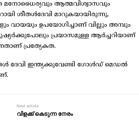
ാതെ മനോധൈര്യവും ആത്മവിശ്വാസവും
ായി ശീതൾദേവി മാറുകയായിരുന്നു,
 വായയും ഉപയോഗിച്ചാണ് വില്ലും അമ്പും
ുഷ്യർക്കുപോലും പ്രയാസമുള്ള ആർച്ചറിയാണ്
നതാണ് പ്രത്യേകത.
ൾ ദേവി ഇന്ത്യക്കുവേണ്ടി ഗോൾഡ് മെഡൽ
ണ്.
Next article
വിളക്ക് കെടുന്ന നേരം