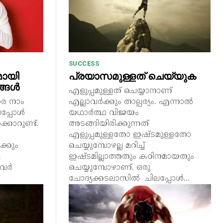
SUCCESS
ായി
പ്രയാസമുള്ളത് ചെയ്യുക
ങ്ങൾ
എളുപ്പമുള്ളത് ചെയ്യാനാണ്
െ നാം
എല്ലാവർക്കും താല്പര്യം. എന്നാൽ
ലപ്പോൾ
യഥാർത്ഥ വിജയം
ാറുണ്ട്.
അടങ്ങിയിരിക്കുന്നത്
എളുപ്പമുള്ളതോ ഇഷ്ടമുള്ളതോ
ക്കും
ചെയ്യുമ്പോഴല്ല മറിച്ച്
.
ഇഷ്ടമില്ലാത്തതും കഠിനമായതും
അവർ
ചെയ്യുമ്പോഴാണ്. ഒരു
ചോദ്യക്കടലാസിൽ ചിലപ്പോൾ...