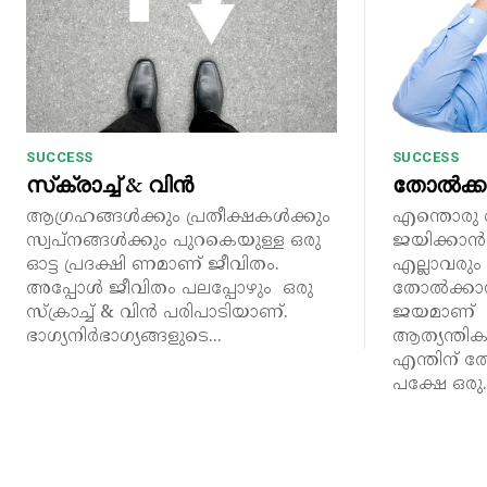
SUCCESS
SUCCESS
സ്‌ക്രാച്ച് & വിൻ
തോൽക്ക
ആഗ്രഹങ്ങൾക്കും പ്രതീക്ഷകൾക്കും
എന്തൊരു 
സ്വപ്‌നങ്ങൾക്കും പുറകെയുള്ള ഒരു
ജയിക്കാൻ 
ഓട്ട പ്രദക്ഷി ണമാണ് ജീവിതം.
എല്ലാവരു
അപ്പോൾ ജീവിതം പലപ്പോഴും ഒരു
തോൽക്കാൻ
സ്‌ക്രാച്ച് & വിൻ പരിപാടിയാണ്.
ജയമാണ്
ഭാഗ്യനിർഭാഗ്യങ്ങളുടെ...
ആത്യന്തിക
എന്തിന് 
പക്ഷേ ഒരു..