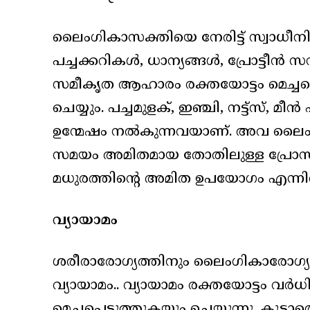
ലൈംഗികാസക്തിയെ നേരിട്ട് സ്വാധീനി
പച്ചക്കറികൾ, ധാന്യങ്ങൾ, പ്രോട്ടീൻ സ
സമീകൃത ആഹാരം രക്തയോട്ടം മെച്ചപ്
ചെയ്യും. പച്ചമുളക്, ഇഞ്ചി, നട്ട്സ്
ഉന്മേഷം നൽകുന്നവയാണ്. അവ ലൈം
സമയം അമിതമായ തോതിലുള്ള പ്രോസസ്
മധുരത്തിന്റെ അമിത ഉപയോഗം എന്നി
വ്യായാമം
ശരീരാരോഗ്യത്തിനും ലൈംഗികാരോഗ്യത
വ്യായാമം.. വ്യായാമം രക്തയോട്ടം വർധ
മെച്ചപ്പെടുത്തുകയും ചെയ്യുന്നു. കൂട