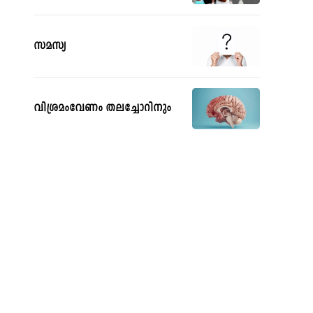
സമസ്യ
വിശ്രമംവേണം തലച്ചോറിനും