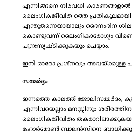
എന്നിങ്ങനെ നിരവധി കാരണങ്ങളാ
ലൈംഗികജീവിത ത്തെ പ്രതികൂലമായി 
എന്തുതന്നെയായാലും ദൈനംദിന ശീലങ്
കൊണ്ടുവന്ന് ലൈംഗികാരോഗ്യം വീണ്
പുനഃസൃഷ്ടിക്കുകയും ചെയ്യാം.
ഇനി ഓരോ പ്രശ്നവും അവയ്ക്കുള്ള 
സമ്മർദ്ദം
ഇന്നത്തെ കാലത്ത് ജോലിസമ്മർദം, 
എന്നിവയെല്ലാം മനസ്സിനും ശരീരത്തിന
ലൈംഗികജീവിതം തകരാറിലാക്കുകയും ച
ഹോർമോൺ ബാലൻസിനെ ബാധിക്കുകയ