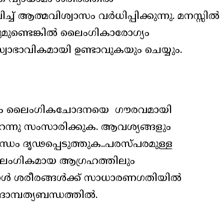
ആത്മവിശ്വാസം വർധിപ്പിക്കുന്നു. മനസ്സിൽ
ുണ്ടെങ്കിൽ ലൈംഗികാരോഗ്യം
വാഭാവികമായി ഉണ്ടാവുകയും ചെയ്യും.
മയം ലൈംഗികചോദനയെ ഗൗരവമായി
 തുറന്നു സംസാരിക്കുക. ആവശ്യങ്ങളും
്ധം ദൃഢപ്പെടുത്തുക..പരസ്പരമുള്ള
ംഗികമായ ആഗ്രഹത്തിലും
്പോൾ ശരീരങ്ങൾക്ക് സാധാരണഗതിയിൽ
 ദാമ്പത്യബന്ധത്തിൽ.