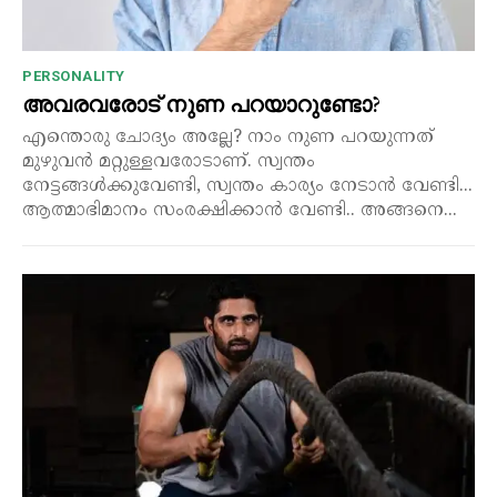
PERSONALITY
അവരവരോട് നുണ പറയാറുണ്ടോ?
എന്തൊരു ചോദ്യം അല്ലേ? നാം നുണ പറയുന്നത്
മുഴുവൻ മറ്റുള്ളവരോടാണ്. സ്വന്തം
നേട്ടങ്ങൾക്കുവേണ്ടി, സ്വന്തം കാര്യം നേടാൻ വേണ്ടി...
ആത്മാഭിമാനം സംരക്ഷിക്കാൻ വേണ്ടി.. അങ്ങനെ...