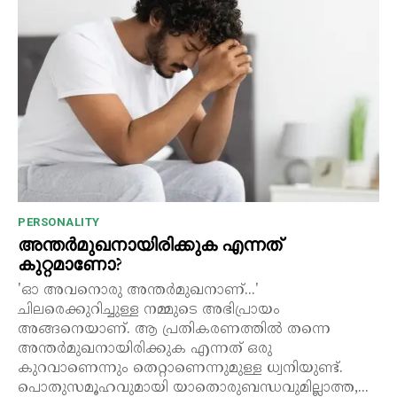
PERSONALITY
അന്തർമുഖനായിരിക്കുക എന്നത്
കുറ്റമാണോ?
'ഓ അവനൊരു അന്തർമുഖനാണ്...'
ചിലരെക്കുറിച്ചുള്ള നമ്മുടെ അഭിപ്രായം
അങ്ങനെയാണ്. ആ പ്രതികരണത്തിൽ തന്നെ
അന്തർമുഖനായിരിക്കുക എന്നത് ഒരു
കുറവാണെന്നും തെറ്റാണെന്നുമുള്ള ധ്വനിയുണ്ട്.
പൊതുസമൂഹവുമായി യാതൊരുബന്ധവുമില്ലാത്ത,...