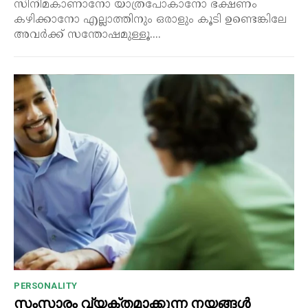
സിനിമകാണാനോ യാത്രപോകാനോ ഭക്ഷണം
കഴിക്കാനോ എല്ലാത്തിനും ഒരാളും കൂടി ഉണ്ടെങ്കിലേ
അവർക്ക് സന്തോഷമുള്ളൂ....
PERSONALITY
സംസാരം വ്യക്തമാക്കുന്ന നയങ്ങൾ