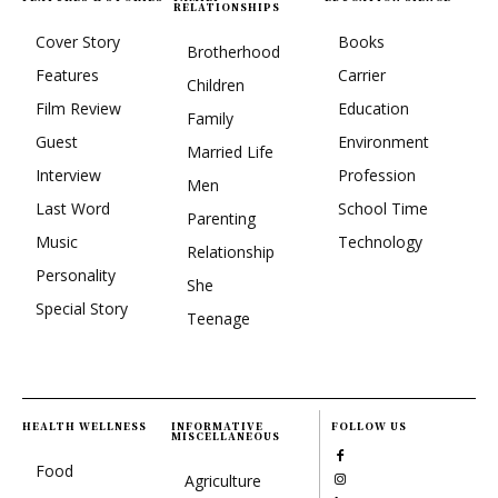
RELATIONSHIPS
Cover Story
Books
Brotherhood
Features
Carrier
Children
Film Review
Education
Family
Guest
Environment
Married Life
Interview
Profession
Men
Last Word
School Time
Parenting
Music
Technology
Relationship
Personality
She
Special Story
Teenage
HEALTH WELLNESS
INFORMATIVE
FOLLOW US
MISCELLANEOUS
Food
Agriculture