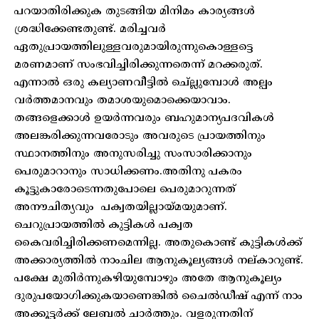
പറയാതിരിക്കുക തുടങ്ങിയ മിനിമം കാര്യങ്ങൾ
ശ്രദ്ധിക്കേണ്ടതുണ്ട്. മരിച്ചവർ
ഏതുപ്രായത്തിലുള്ളവരുമായിരുന്നുകൊള്ളട്ടെ
മരണമാണ് സംഭവിച്ചിരിക്കുന്നതെന്ന് മറക്കരുത്.
എന്നാൽ ഒരു കല്യാണവീട്ടിൽ ചെ്ല്ലുമ്പോൾ അല്പം
വർത്തമാനവും തമാശയുമൊക്കെയാവാം.
തങ്ങളെക്കാൾ ഉയർന്നവരും ബഹുമാന്യപദവികൾ
അലങ്കരിക്കുന്നവരോടും അവരുടെ പ്രായത്തിനും
സ്ഥാനത്തിനും അനുസരിച്ചു സംസാരിക്കാനും
പെരുമാറാനും സാധിക്കണം.അതിനു പകരം
കൂട്ടുകാരോടെന്നതുപോലെ പെരുമാറുന്നത്
അനൗചിത്യവും പക്വതയില്ലായ്മയുമാണ്.
ചെറുപ്രായത്തിൽ കുട്ടികൾ പക്വത
കൈവരിച്ചിരിക്കണമെന്നില്ല. അതുകൊണ്ട് കുട്ടികൾക്ക്
അക്കാര്യത്തിൽ നാംചില ആനുകൂല്യങ്ങൾ നല്കാറുണ്ട്.
പക്ഷേ മുതിർന്നുകഴിയുമ്പോഴും അതേ ആനുകൂല്യം
ദുരുപയോഗിക്കുകയാണെങ്കിൽ ചൈൽഡീഷ് എന്ന് നാം
അക്കൂട്ടർക്ക് ലേബൽ ചാർത്തും. വളരുന്നതിന്