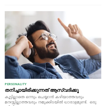
PERSONALITY
തനിച്ചായിരിക്കുന്നത് ആസ്വദിക്കൂ
കൂട്ടില്ലാതെ ഒന്നും ചെയ്യാൻ കഴിയാത്തവരും
മനസ്സില്ലാത്തവരും നമുക്കിടയിൽ ധാരാളമുണ്ട്. ഒരു