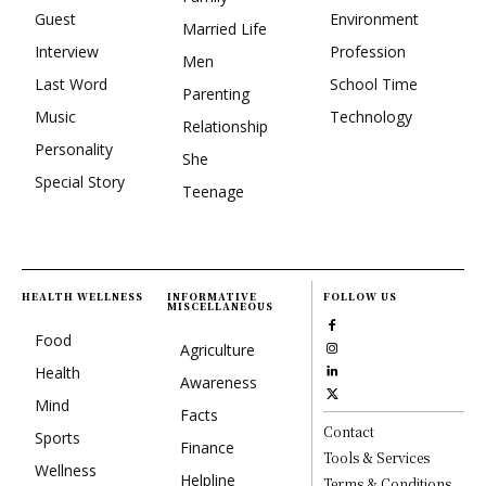
Guest
Environment
Married Life
Interview
Profession
Men
Last Word
School Time
Parenting
Music
Technology
Relationship
Personality
She
Special Story
Teenage
HEALTH WELLNESS
INFORMATIVE
FOLLOW US
MISCELLANEOUS
Food
Agriculture
Health
Awareness
Mind
Facts
Contact
Sports
Finance
Tools & Services
Wellness
Helpline
Terms & Conditions