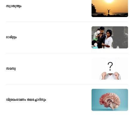
സ്വാതന്ത്ര്യം
ദാരിദ്ര്യം
സമസ്യ
വിശ്രമംവേണം തലച്ചോറിനും