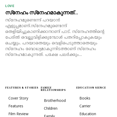
LOVE
സ്‌നേഹം സ്‌നേഹമാകുന്നത്…
സ്നേഹമുണ്ടെന്ന് പറയാൻ
എളുപ്പമാണ്.സ്നേഹമുണ്ടെന്ന്
തെളിയിച്ചുകാണിക്കാനാണ് പാട്. സ്നേഹത്തിന്റെ
പേരിൽ വെല്ലുവിളിക്കുമ്പോൾ പതറിപ്പോകുകയും
ചെയ്യും. പറയാതെയും വെളിപെടുത്താതെയും
സ്നേഹം ബോധ്യമാകുന്നിടത്താണ് സ്നേഹം
സ്നേഹമാകുന്നത്. പക്ഷേ പലർക്കും...
FEATURES & STORIES
FAMILY
EDUCATION SIENCE
RELATIONSHIPS
Cover Story
Books
Brotherhood
Features
Carrier
Children
Film Review
Education
Family