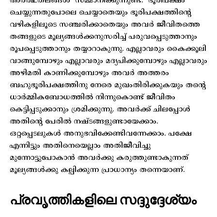
അർത്ഥതലങ്ങൾ സമ്മാനിക്കുന്നുണ്ട്. ഭൂരിപക്ഷം
ചെയ്യുന്നതുപോലെ ചെയ്യാതെയും ഭൂരിപക്ഷത്തിന്റെ
വഴികളിലൂടെ സഞ്ചരിക്കാതെയും അവർ ജീവിതത്തെ
തങ്ങളുടെ മൂല്യങ്ങൾക്കനുസരിച്ച് പരുവപ്പെടുത്താനും
രൂപപ്പെടുത്താനും തയ്യാറാകുന്നു. എല്ലാവരും കൈക്കൂലി
വാങ്ങുമ്പോഴും എല്ലാവരും മദ്യപിക്കുമ്പോഴും എല്ലാവരും
അഴിമതി കാണിക്കുമ്പോഴും അവർ അത്തരം
ബഹുഭൂരിപക്ഷത്തിനു നേരെ മുഖംതിരിക്കുകയും തന്റെ
ധാർമ്മികബോധത്തിൽ നിന്നുകൊണ്ട് ജീവിതം
കെട്ടിപ്പടുക്കാനും ശ്രമിക്കുന്നു. അവർക്ക് ചിലപ്പോൾ
അതിന്റെ പേരിൽ നഷ്ടങ്ങളുണ്ടായേക്കാം.
ഒറ്റപ്പെടലുകൾ അനുഭവിക്കേണ്ടിവന്നേക്കാം. പക്ഷേ
എന്നിട്ടും അതിനെയെല്ലാം അതിജീവിച്ചു
മുന്നോട്ടുപോകാൻ അവർക്കു കരുത്തുണ്ടാകുന്നത്
മൂല്യങ്ങൾക്കു കല്പിക്കുന്ന പ്രാധാന്യം തന്നെയാണ്.
പ്രവൃത്തികളിലെ സദ്ദുദ്ദേശ്യം