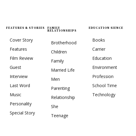
FEATURES & STORIES
FAMILY
EDUCATION SIENCE
RELATIONSHIPS
Cover Story
Books
Brotherhood
Features
Carrier
Children
Film Review
Education
Family
Guest
Environment
Married Life
Interview
Profession
Men
Last Word
School Time
Parenting
Music
Technology
Relationship
Personality
She
Special Story
Teenage