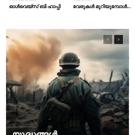
ഓൾവെയ്‌സ് ബി ഹാപ്പി
വേരുകൾ മുറിയുമ്പോൾ…
യുദ്ധങ്ങൾ