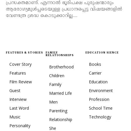
പ്രസക്തമാണ്. എന്നാൽ ഭൂരിപക്ഷ പുരുഷന്മാരും
ആരോഗ്യമുൾപ്പടെയുള്ള പ്രധാനപ്പെട്ട വിഷയങ്ങളിൽ
വേണ്ടത്ര ശ്രദ്ധ കൊടുക്കാറില്ല....
FEATURES & STORIES
FAMILY
EDUCATION SIENCE
RELATIONSHIPS
Cover Story
Books
Brotherhood
Features
Carrier
Children
Film Review
Education
Family
Guest
Environment
Married Life
Interview
Profession
Men
Last Word
School Time
Parenting
Music
Technology
Relationship
Personality
She