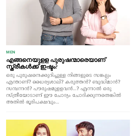
MEN
എങ്ങനെയുളള പുരുഷന്മാരെയാണ്
സ്ത്രീകൾക്ക് ഇഷ്ടം?
ഒരു പുരുഷനെക്കുറിച്ചുള്ള നിങ്ങളുടെ സങ്കല്പം
എന്താണ്? ധൈര്യശാലി? കരുത്തൻ? ബുദ്ധിമാൻ?
സമ്പന്നൻ? പൗരുഷമുളളവൻ...? എന്നാൽ ഒരു
സ്ത്രീയോടാണ് ഈ ചോദ്യം ചോദിക്കുന്നതെങ്കിൽ
അതിൽ ഭൂരിപക്ഷവും...