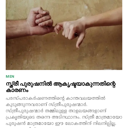
MEN
സ്ത്രീ പുരുഷനിൽ ആകൃഷ്ടയാകുന്നതിന്റെ
കാരണം
പരസ്പരാകർഷണത്തിന്റെ കാന്തവലയത്തിൽ
കുടുങ്ങുന്നവരാണ് സ്ത്രീപുരുഷന്മാർ.
സ്ത്രീപുരുഷന്മാർ തമ്മിലുള്ള താളലയങ്ങളാണ്
പ്രകൃതിയുടെ തന്നെ അടിസ്ഥാനം. സ്ത്രീ മാത്രമായോ
പുരുഷൻ മാത്രമായോ ഈ ലോകത്തിന് നിലനില്പില്ല.