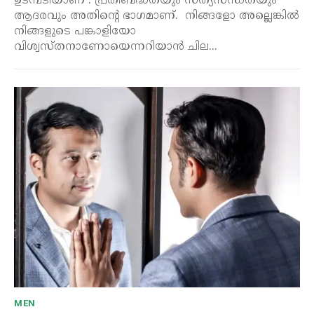
ഉടമ്പടിയാണ് . പ്രതിബദ്ധതയും സത്യസന്ധതയും
ആദരവും അതിന്റെ ഭാഗമാണ്. നിങ്ങളോ അല്ലെങ്കിൽ
നിങ്ങളുടെ പങ്കാളിയോ
വിശ്വസ്തനാണോയെന്നറിയാൻ ചില...
MEN