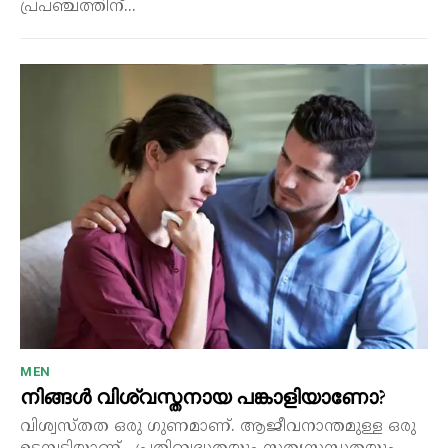
പ്രപഞ്ചത്തിന്...
MEN
നിങ്ങൾ വിശ്വസ്തനായ പങ്കാളിയാണോ?
വിശ്വസ്തത ഒരു ഗുണമാണ്. ആജീവനാന്തമുള്ള ഒരു