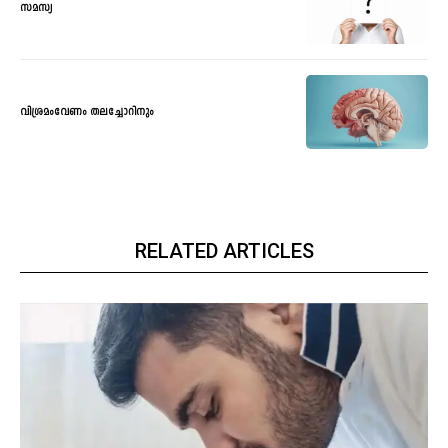
സമസ്യ
വിശ്രമംവേണം തലച്ചോറിനും
RELATED ARTICLES