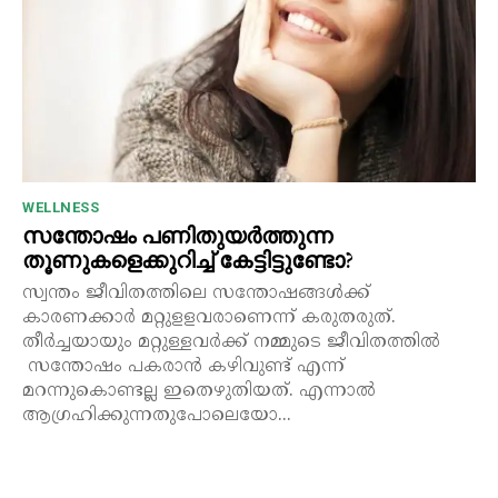
WELLNESS
സന്തോഷം പണിതുയർത്തുന്ന
തൂണുകളെക്കുറിച്ച് കേട്ടിട്ടുണ്ടോ?
സ്വന്തം ജീവിതത്തിലെ സന്തോഷങ്ങൾക്ക്
കാരണക്കാർ മറ്റുളളവരാണെന്ന് കരുതരുത്.
തീർച്ചയായും മറ്റുള്ളവർക്ക് നമ്മുടെ ജീവിതത്തിൽ
സന്തോഷം പകരാൻ കഴിവുണ്ട് എന്ന്
മറന്നുകൊണ്ടല്ല ഇതെഴുതിയത്. എന്നാൽ
ആഗ്രഹിക്കുന്നതുപോലെയോ...