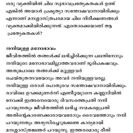
ഒരു വ്യക്തിയിൽ ചില സ്വഭാവപ്രത്യേകതകൾ ഉണ്ട്
എങ്കിൽ അയാൾ പ്രകൃത്യാ സന്തോഷവാനായിരിക്കും
എന്നാണ് മനശ്ശാസ്ത്രപരമായ ചില നിരീക്ഷണങ്ങൾ
വ്യക്തമാക്കിയിരിക്കുന്നത്. ഏതൊക്കെയാണ് ആ
പ്രത്യേകതകൾ?
നന്ദിയുള്ള മനോഭാവം
ജീവിതത്തിൽ തങ്ങൾക്ക് ലഭിച്ചിരിക്കുന്ന പലതിനോടും
നന്ദിയുടെ മനോഭാവമില്ലാത്തവരാണ് ഭൂരിപകഷവും.
അതുപോലെ തങ്ങൾക്ക് മറ്റുള്ളവർ
ചെയ്തുതന്നവയോടും അവർ നന്ദിയുള്ളവരല്ല.
നന്ദിയുള്ള ഒരാൾ പൊതുവെ സന്തോഷവാനായിരിക്കും.
രാവിലെ ഉറക്കമുണർന്ന് എണീറ്റയുടനെ കണ്ണാടിയിൽ
നോക്കി ഇങ്ങനെയൊരു ദിവസത്തെപ്രതി നന്ദി
പറയുന്നതും ജീവിതത്തിൽ ലഭിച്ച നന്മകളെപ്രതി
അതിന്റെകാരണക്കാരായവരോടും ദൈവത്തോടും നന്ദി
പറയുന്നതും അഭ്യസിച്ചെടുക്കേണ്ട കാര്യമായി
മനശ്ശാസ്ത്രജ്ഞർ പറയുന്നു. ഇത്തരമൊരു രീതി