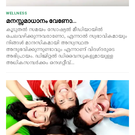
WELLNESS
മനസ്സമാധാനം വേണോ…
കൂടുതൽ സമയം സോഷ്യൽ മീഡിയായിൽ
ചെലവഴിക്കുന്നവരാണോ, എന്നാൽ സ്വഭാവികമായും
നിങ്ങൾ മാനസികമായി അസ്വസ്ഥത
അനുഭവിക്കുന്നുണ്ടാവും എന്നാണ് വിദഗ്ദരുടെ
അഭിപ്രായം. ഡിജിറ്റൽ ഡിവൈസുകളുമായുള്ള
അധികസമ്പർക്കം നെഗറ്റീവ്...