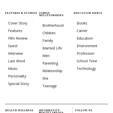
FEATURES & STORIES
FAMILY
EDUCATION SIENCE
RELATIONSHIPS
Cover Story
Books
Brotherhood
Features
Carrier
Children
Film Review
Education
Family
Guest
Environment
Married Life
Interview
Profession
Men
Last Word
School Time
Parenting
Music
Technology
Relationship
Personality
She
Special Story
Teenage
HEALTH WELLNESS
INFORMATIVE
FOLLOW US
MISCELLANEOUS