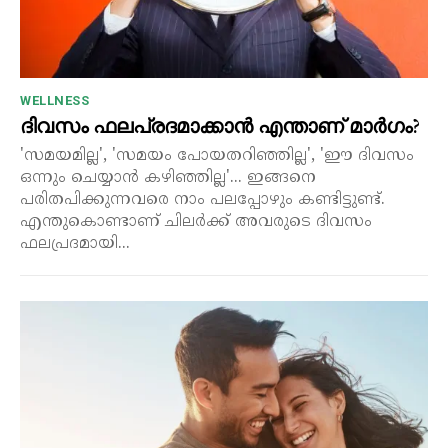
WELLNESS
ദിവസം ഫലപ്രദമാക്കാൻ എന്താണ് മാർഗം?
'സമയമില്ല', 'സമയം പോയതറിഞ്ഞില്ല', 'ഈ ദിവസം
ഒന്നും ചെയ്യാൻ കഴിഞ്ഞില്ല'... ഇങ്ങനെ
പരിതപിക്കുന്നവരെ നാം പലപ്പോഴും കണ്ടിട്ടുണ്ട്.
എന്തുകൊണ്ടാണ് ചിലർക്ക് അവരുടെ ദിവസം
ഫലപ്രദമായി...