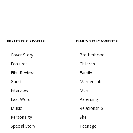
FEATURES & STORIES
FAMILY RELATIONSHIPS
Cover Story
Brotherhood
Features
Children
Film Review
Family
Guest
Married Life
Interview
Men
Last Word
Parenting
Music
Relationship
Personality
She
Special Story
Teenage