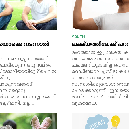
YOUTH
യൊക്കെ നടന്നാൽ
ലക്ഷ്യത്തിലേക്ക് പറ
മഹത്തായ ഇച്ഛാശക്തി 
്ഞ ചെറുപ്പക്കാരോട്
വലിയ ജന്മവാസനകൾ ഒരി
 ചോദിക്കുന്ന ഒരു സ്ഥിരം
ഫലമണിയുകയില്ല-ഹൊന്
ട്.'ജോലിയായില്ലേ?'ചെറിയ
റെഡിബാറല പ്ലസ് ടൂ കഴിഞ്ഞ
്തു
കൗമാരക്കാരുമായി
ുപോകുന്നവരോട്
സംസാരിക്കുമ്പോൾ അവ
നത് മറ്റൊരു
ചോദിക്കാറുണ്ട്. ഇനിയെ
രിക്കും.'വേറെ നല്ല ജോലി
ഭാവിപരിപാടി? അതിൽ ചിലർക്ക്
്ലേ?'ഇനി, നല്ല...
വ്യക്തമായ...