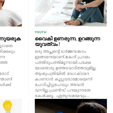
YOUTH
ന്നുയരുക
വൈകി ഉണരുന്ന, ഉറങ്ങുന്ന
യുവത്വം !
കൂടാതെ
ക്കലും
ഒരു അച്ഛന്റെ ധർമ്മസങ്കടം
നെ
ഇങ്ങനെയാണ്.മകന് പ്രായം
പത്തിരുപത്തിമൂന്നായി.പക്ഷേ
യാതൊരു ഉത്തരവാദിത്തവുമില്ല.
രോട്
ആശുപത്രിയിൽ ഡോക്ടറെ
ന്താണ്
കാണാൻ കൂട്ടുവരാമോയെന്ന്
ചോദിച്ചിട്ടുപോലും അവൻ
വന്നില്ല.ഫ്രണ്ട്സ് പറയുന്നതേ
കേൾക്കൂ.. ഏതുസമയവും...