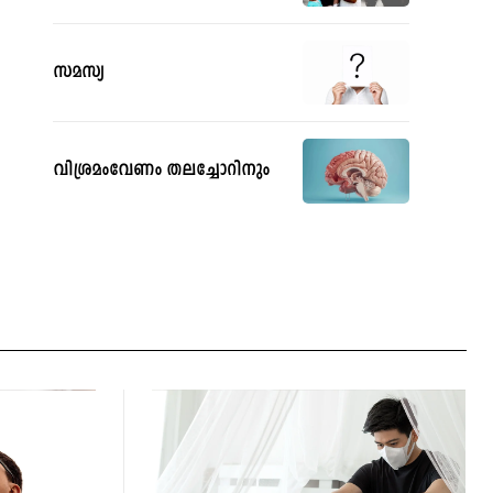
സമസ്യ
വിശ്രമംവേണം തലച്ചോറിനും