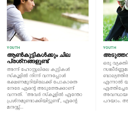
YOUTH
YOUTH
ആൺകുട്ടികൾക്കും ചില
അടുത്ത
പ്രശ്‌നങ്ങളുണ്ട്
ഒരു വ്യക്
അന്ന് ഹോസ്റ്റലിലെ കുട്ടികൾ
സങ്കീർണ്ണ
സ്‌കൂളിൽ നിന്ന് വന്നപ്പോൾ
ബാല്യത്തി
ഭക്ഷണമുറിയിലേക്ക് പോകാതെ
എന്നാൽ 
നേരേ എന്റെ അടുത്തേക്കാണ്
എത്തിച്ചേര
വന്നത്. 'അവർ സ്‌കൂളിൽ എന്തോ
അവസ്ഥയാണ
പ്രശ്‌നമുണ്ടാക്കിയിട്ടുണ്ട്', എന്റെ
പറയാം. അ
മനസ്സ്...