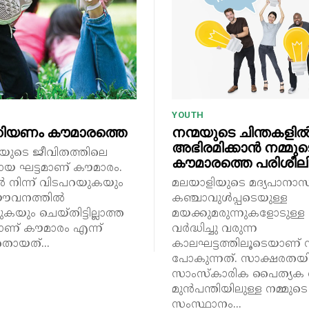
YOUTH
റിയണം കൗമാരത്തെ
നന്മയുടെ ചിന്തകളി
അഭിരമിക്കാൻ നമ്മുട
തിയുടെ ജീവിതത്തിലെ
കൗമാരത്തെ പരിശീലിപ്
മായ ഘട്ടമാണ് കൗമാരം.
ൽ നിന്ന് വിടപറയുകയും
മലയാളിയുടെ മദ്യപാനാസ
യൗവനത്തിൽ
കഞ്ചാവുൾപ്പടെയുള്ള
ുകയും ചെയ്തിട്ടില്ലാത്ത
മയക്കുമരുന്നുകളോടുള്ള 
് കൗമാരം എന്ന്
വർദ്ധിച്ചു വരുന്ന
തായത്...
കാലഘട്ടത്തിലൂടെയാണ് ന
പോകുന്നത്. സാക്ഷരതയി
സാംസ്കാരിക പൈത്യക ത
മുൻപന്തിയിലുള്ള നമ്മുടെ
സംസ്ഥാനം...