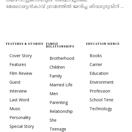
തമിഴ്‌നാട്ടുകാരന്റേത്. തഞ്ചാവൂരിലെ
മേലൊട്ടെൻകാവ് ഗ്രാമത്തിൽ ജനിച്ച ശിവഗുരുവിന് ...
FEATURES & STORIES
FAMILY
EDUCATION SIENCE
RELATIONSHIPS
Cover Story
Books
Brotherhood
Features
Carrier
Children
Film Review
Education
Family
Guest
Environment
Married Life
Interview
Profession
Men
Last Word
School Time
Parenting
Music
Technology
Relationship
Personality
She
Special Story
Teenage