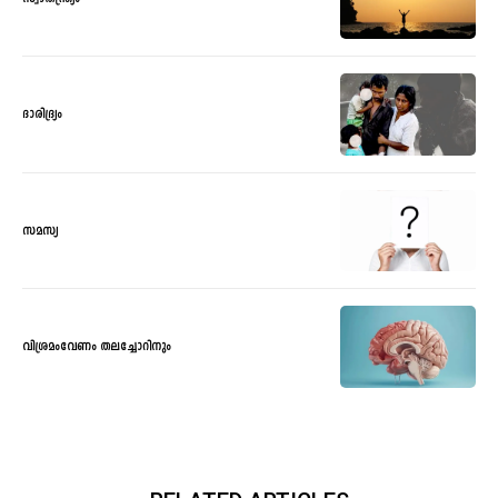
ദാരിദ്ര്യം
സമസ്യ
വിശ്രമംവേണം തലച്ചോറിനും