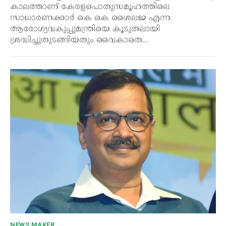
കാലത്താണ് കേരളപൊതുസമൂഹത്തിലെ
സാധാരണക്കാർ കെ കെ ശൈലജ എന്ന
ആരോഗ്യവകുപ്പുമന്ത്രിയെ കൂടുതലായി
ശ്രദ്ധിച്ചുതുടങ്ങിയതും വൈകാതെ...
NEWS MAKER