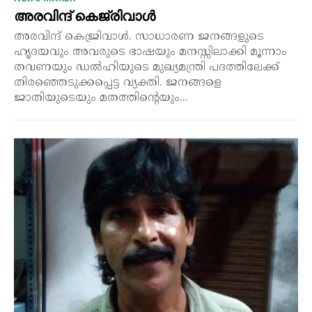
അരവിന്ദ് കെജ്‌രിവാൾ
അരവിന്ദ് കെജ്രിവാൾ. സാധാരണ ജനങ്ങളുടെ
ഹൃദയവും അവരുടെ ഭാഷയും മനസ്സിലാക്കി മൂന്നാം
തവണയും ഡൽഹിയുടെ മുഖ്യമന്ത്രി പദത്തിലേക്ക്
തിരഞ്ഞെടുക്കപ്പെട്ട വ്യക്തി. ജനങ്ങളെ
ജാതിയുടെയും മതത്തിന്റെയും...