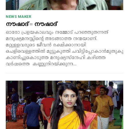
NEWS MAKER
നൗഷാദ് = നൗഷാദ്
ഓരോ പ്രളയകാലവും നമ്മോട് പറഞ്ഞുതന്നത്
മനുഷ്യമനസ്സിന്റെ അടങ്ങാത്ത നന്മയാണ്.
മറ്റുള്ളവരുടെ ജീവൻ രക്ഷിക്കാനായി
ചെളിവെള്ളത്തിൽ മുട്ടുകുത്തി ചവിട്ടിപ്പോകാൻമുതുകു
കാണിച്ചുകൊടുത്ത മനുഷ്യസ്നേഹി കഴിഞ്ഞ
വർഷത്തെ കണ്ണുനിറയ്ക്കുന്ന...