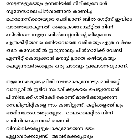
നേട്ടങ്ങളുടെയും ഉന്നതിയിൽ നില്ക്കുമ്പോൾ
സ്വമനസാലെ പിൻവാങ്ങാൻ കാണിച്ച
മഹാമനസ്‌ക്കതയുടെ പേരിലാണ് ബിൽ ഗേറ്റ്സ് ഇവിടെ
വാർത്തയാകുന്നത്. മൈക്രോസോഫ്റ്റിൽ നിന്ന്
പടിയിറങ്ങാനുള്ള ബിൽഗേറ്റ്സിന്റെ തീരുമാനം
എത്രകിട്ടിയാലും മതിയാവാതെ വരികയും എത്ര വർഷം
ഒരേ കസേരയിൽ ഇരുന്നാലും പിൻഗാമിക്ക് വേണ്ടി
എണീറ്റ് കൊടുക്കാൻ മനസ്സില്ലാതെ കഴിയുകയും
ചെയ്യുന്നവർക്കെല്ലാം ഒരു പാഠവും പ്രചോദനവുമാണ്.
ആരാധകരുടെ പ്രീതി നഷ്ടമാകുമ്പോഴും മാർക്കറ്റ്
വാല്യുവിൽ ഇടിവ് സംഭവിക്കുകയും ചെയ്യുമ്പോൾ
പിന്നിലേക്ക് ഗതികേട് കൊണ്ട് മാറിെക്കാടുക്കുന്ന
സെലിബ്രിറ്റികളെ നാം കണ്ടിട്ടുണ്ട്, കളിക്കളത്തിലും
അഭിനയരംഗത്തുമെല്ലാം. ലൈംലൈറ്റിൽ നിന്ന്
മാറിനില്ക്കുമ്പോൾ തങ്ങൾ
വിസ്മരിക്കപ്പെട്ടുപോകുമോയെന്ന ഭയം
എല്ലാവർക്കുമുണ്ട്. അവർക്കെപ്പോഴും