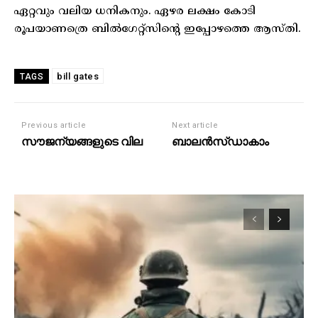
ഏറ്റവും വലിയ ധനികനും. ഏഴര ലക്ഷം കോടി
രൂപയാണത്രെ ബിൽഗേറ്റ്സിന്റെ ഇപ്പോഴത്തെ ആസ്തി.
bill gates
TAGS
Previous article
Next article
സൗജന്യങ്ങളുടെ വില
ബാലൻസ്ഡാകാം