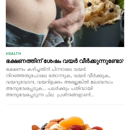
HEALTH
ഭക്ഷണത്തിന് ശേഷം വയർ വീർക്കുന്നുണ്ടോ?
ഭക്ഷണം കഴിച്ചതിന് പിന്നാലെ വയർ
നിറഞ്ഞതുപോലെ തോന്നുക, വയർ വീർക്കുക,
വയറുവേദന, വയറിളക്കം അല്ലെങ്കിൽ മലബന്ധം
അനുഭവപ്പെടുക... പലർക്കും പതിവായി
അനുഭവപ്പെടുന്ന ചില പ്രശ്നങ്ങളാണ്...