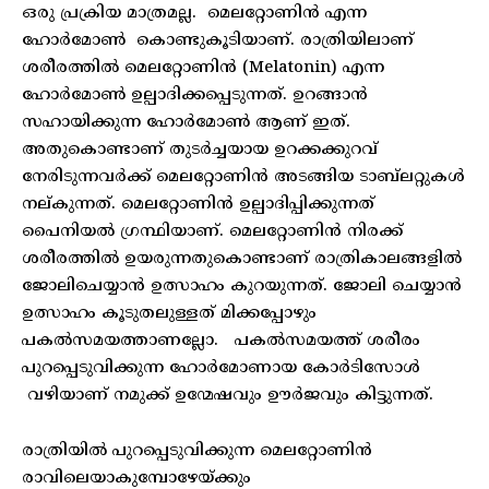
ഒരു പ്രക്രിയ മാത്രമല്ല. മെലറ്റോണിൻ എന്ന
ഹോർമോൺ കൊണ്ടുകൂടിയാണ്. രാത്രിയിലാണ്
ശരീരത്തിൽ മെലറ്റോണിൻ (Melatonin) എന്ന
ഹോർമോൺ ഉല്പാദിക്കപ്പെടുന്നത്. ഉറങ്ങാൻ
സഹായിക്കുന്ന ഹോർമോൺ ആണ് ഇത്.
അതുകൊണ്ടാണ് തുടർച്ചയായ ഉറക്കക്കുറവ്
നേരിടുന്നവർക്ക് മെലറ്റോണിൻ അടങ്ങിയ ടാബ്‌ലറ്റുകൾ
നല്കുന്നത്. മെലറ്റോണിൻ ഉല്പാദിപ്പിക്കുന്നത്
പൈനിയൽ ഗ്രന്ഥിയാണ്. മെലറ്റോണിൻ നിരക്ക്
ശരീരത്തിൽ ഉയരുന്നതുകൊണ്ടാണ് രാത്രികാലങ്ങളിൽ
ജോലിചെയ്യാൻ ഉത്സാഹം കുറയുന്നത്. ജോലി ചെയ്യാൻ
ഉത്സാഹം കൂടുതലുള്ളത് മിക്കപ്പോഴും
പകൽസമയത്താണല്ലോ. പകൽസമയത്ത് ശരീരം
പുറപ്പെടുവിക്കുന്ന ഹോർമോണായ കോർടിസോൾ
വഴിയാണ് നമുക്ക് ഉന്മേഷവും ഊർജവും കിട്ടുന്നത്.
രാത്രിയിൽ പുറപ്പെടുവിക്കുന്ന മെലറ്റോണിൻ
രാവിലെയാകുമ്പോഴേയ്ക്കും