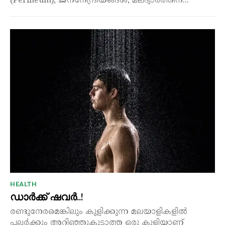
(Perineum), ജനനേന്ദ്രിയങ്ങൾ, മലദ്വാരത്തിന്...
HEALTH
ഡാർക്ക് ഷവർ..!
രണ്ടുനേരമെങ്കിലും കുളിക്കുന്ന മലയാളികളിൽ
പലർക്കും അറിഞ്ഞുകൂടാത്ത ഒരു കുളിയാണ്