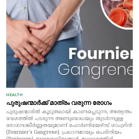
HEALTH
പുരുഷന്മാർക്ക് മാത്രം വരുന്ന രോഗം
പുരുഷന്മാരിൽ കൂടുതലായി കാണപ്പെടുന്ന, അത്യന്തം
വേഗത്തിൽ പടരുന്ന അണുബാധയും തുടർന്നുള്ള
രോഗസങ്കീർണ്ണതയുമാണ് ഫോർണിയേഴ്സ് ഗാംഗ്രിൻ
(Fournier's Gangrene). പ്രധാനമായും പെരിനിയം