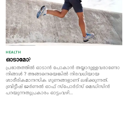
HEALTH
ഓടാമോ?
പ്രഭാതത്തിൽ ഓടാൻ പോകാൻ തയ്യാറുള്ളവരാണോ
നിങ്ങൾ ? അങ്ങനെയെങ്കിൽ നിരവധിയായ
ശാരീരികമാനസിക ഗുണങ്ങളാണ് ലഭിക്കുന്നത്.
ബ്രിട്ടീഷ് ജർണൽ ഓഫ് സ്പോർട്സ് മെഡിസിൻ
പറയുന്നതുപ്രകാരം ഓട്ടംവഴി...