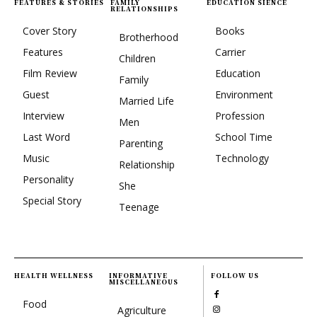
FEATURES & STORIES
FAMILY
EDUCATION SIENCE
RELATIONSHIPS
Cover Story
Books
Brotherhood
Features
Carrier
Children
Film Review
Education
Family
Guest
Environment
Married Life
Interview
Profession
Men
Last Word
School Time
Parenting
Music
Technology
Relationship
Personality
She
Special Story
Teenage
HEALTH WELLNESS
INFORMATIVE
FOLLOW US
MISCELLANEOUS
Food
Agriculture