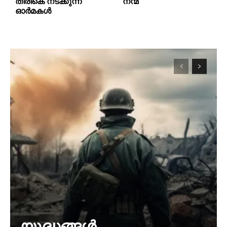
തിരികെ നടക്കുന്ന
നന്മ
ഓർമകൾ
യുദ്ധങ്ങൾ