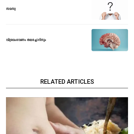
സമസ്യ
വിശ്രമംവേണം തലച്ചോറിനും
RELATED ARTICLES