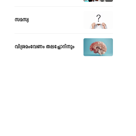
സമസ്യ
വിശ്രമംവേണം തലച്ചോറിനും