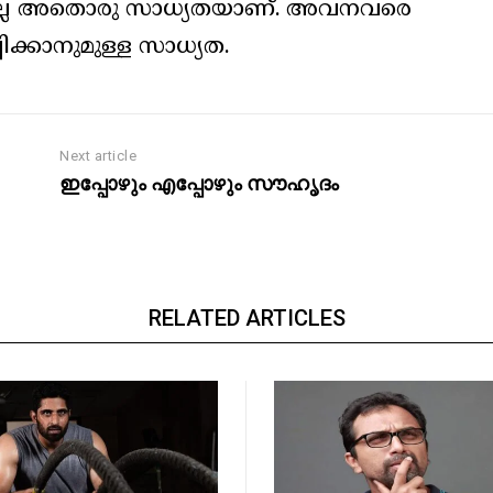
്ഷയല്ല അതൊരു സാധ്യതയാണ്. അവനവരെ
പിക്കാനുമുള്ള സാധ്യത.
Next article
ഇപ്പോഴും എപ്പോഴും സൗഹൃദം
RELATED ARTICLES