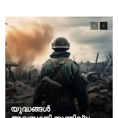
യുദ്ധങ്ങൾ