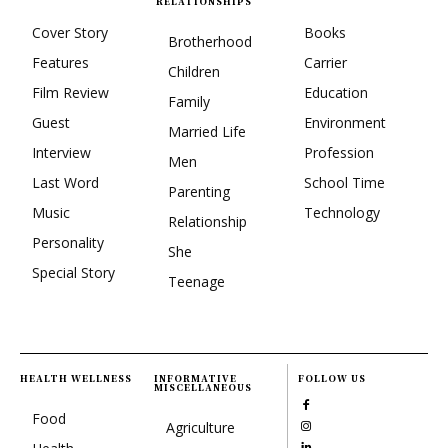
RELATIONSHIPS
Cover Story
Books
Brotherhood
Features
Carrier
Children
Film Review
Education
Family
Guest
Environment
Married Life
Interview
Profession
Men
Last Word
School Time
Parenting
Music
Technology
Relationship
Personality
She
Special Story
Teenage
HEALTH WELLNESS
INFORMATIVE
FOLLOW US
MISCELLANEOUS
Food
Agriculture