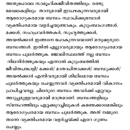
അതുപോലെ സാമൂഹികജീവിതത്തിലും. രണ്ടു
മേഖലകളിലും താനുമായി ഇടപഴകുന്നവരുമായി
ആരോഗ്യകരമായ ബന്ധം സ്ഥാപിക്കുമ്പോൾ
വ്യക്തിപരമായ വളർച്ചയുണ്ടാകും. കുടുംബാംഗങ്ങൾ,
മക്കൾ, സഹപ്രവർത്തകർ, സുഹൃത്തുക്കൾ,
അയൽക്കാർ ഇങ്ങനെ പോകുന്നവയാണ് മനുഷ്യരുടെ
ബന്ധങ്ങൾ. ഇതിൽ എല്ലാവരുമായും ആരോഗ്യപരമായ
ബന്ധം പുലർത്തുക. ജോലിസ്ഥലത്ത് നല്ല ബന്ധം
നിലനിർത്തുകയും എന്നാൽ കുടുംബത്തിൽ
ജീവിതപങ്കാളി/ മക്കൾ/ മാതാപിതാക്കൾ/ ബന്ധുക്കൾ/
അയൽക്കാർ എന്നിവരുമായി ശിഥിലമായ ബന്ധം
പുലർത്തുകയും ചെയ്യുന്നവർ വ്യക്തിപരമായി വികാസം
പ്രാപിച്ചവരല്ല. ചിലരുടെ ബന്ധം അവർക്ക് ഏറ്റവും
അടുപ്പമുള്ളവരുമായി മാത്രമാണ്. ബന്ധങ്ങളിലും
സ്നേഹത്തിലും ഏറ്റക്കുറച്ചിലുകൾ കണ്ടേക്കാമെങ്കിലും
ആരോഗ്യപരമായ ബന്ധം പുലർത്തുക. അത് നമ്മുടെ
തന്നെ വ്യക്തിപരമായ വളർച്ചയ്ക്ക് ഏറെ ഗുണം
ചെയ്യും.